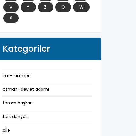
V
Y
Z
Q
W
X
Kategoriler
irak-türkmen
osmanlı devlet adamı
tbmm başkanı
türk dünyası
aile