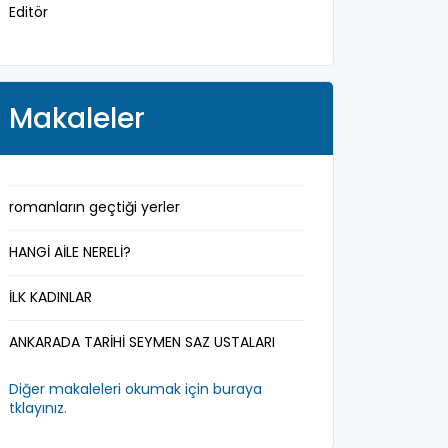
Editör
manken
mareşal
Makaleler
marka
milletvekili
romanların geçtiği yerler
mimar
HANGİ AİLE NERELİ?
müderris
İLK KADINLAR
mühendis
ANKARADA TARİHİ SEYMEN SAZ USTALARI
müzisyen
Diğer makaleleri okumak için buraya
padişah-hakan
tklayınız.
parti başkanı