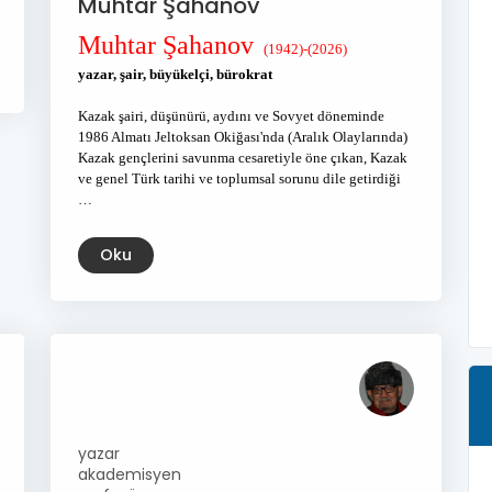
Muhtar Şahanov
Muhtar Şahanov
(1942)-(2026)
yazar, şair, büyükelçi, bürokrat
Kazak şairi, düşünürü, aydını ve Sovyet döneminde
1986 Almatı Jeltoksan Okiğası'nda (Aralık Olaylarında)
Kazak gençlerini savunma cesaretiyle öne çıkan, Kazak
ve genel Türk tarihi ve toplumsal sorunu dile getirdiği
…
Oku
yazar
akademisyen