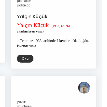
profesör
politikacı
Yalçın Küçük
Yalçın Küçük
(1938)-(2026)
akademisyen, yazar
1 Temmuz 1938 tarihinde İskenderun'da doğdu.
İskenderun'a …
Oku
yazar
müderris