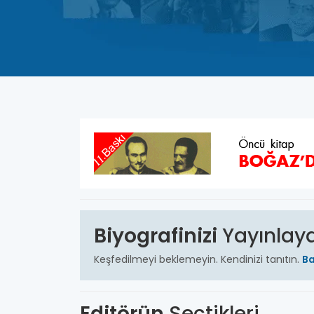
Biyografinizi
Yayınlay
Keşfedilmeyi beklemeyin.
Kendinizi tanıtın.
Ba
Editörün
Seçtikleri