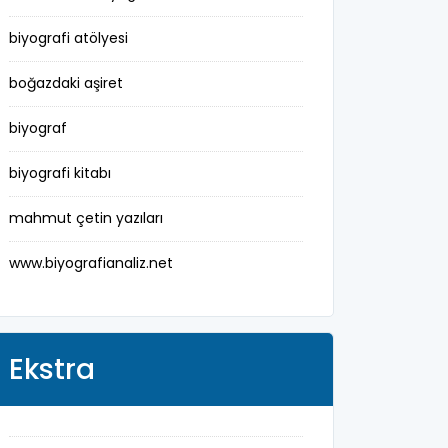
denizci
biyografi atölyesi
din adamı
boğazdaki aşiret
doktor
biyograf
fotoğrafçı
biyografi kitabı
futbol
mahmut çetin yazıları
fıkra kahramanı
www.biyografianaliz.net
gazeteci
general
Ekstra
halife
halk bilgesi