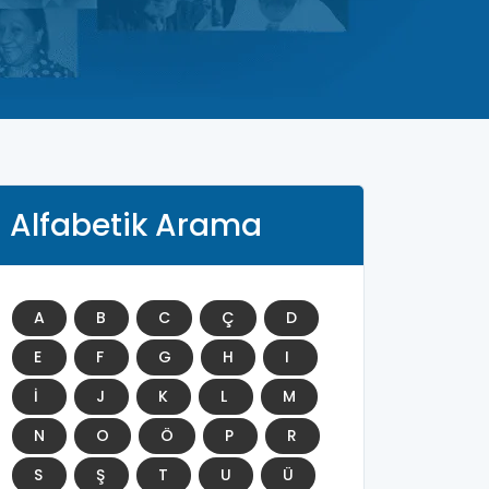
Alfabetik Arama
A
B
C
Ç
D
E
F
G
H
I
İ
J
K
L
M
N
O
Ö
P
R
S
Ş
T
U
Ü