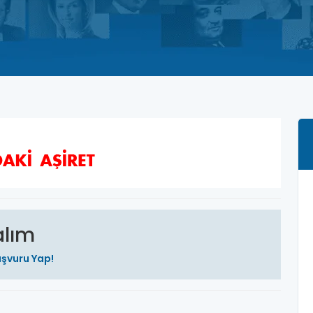
alım
şvuru Yap!