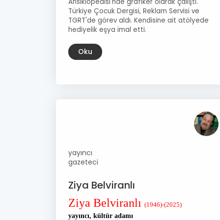
Ansiklopedisi'nde grafiker olarak çalıştı.
Türkiye Çocuk Dergisi, Reklam Servisi ve
TGRT'de görev aldı. Kendisine ait atölyede
hediyelik eşya imal etti.
Oku
yayıncı
gazeteci
Ziya Belviranlı
Ziya Belviranlı
(1946)-(2025)
yayıncı, kültür adamı