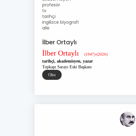
profesör
tv
tarihçi
ingilizce biyografi
aile
İlber Ortaylı
İlber Ortaylı
(1947)-(2026)
tarihçi, akademisyen, yazar
Topkapı Sarayı Eski Başkanı
Oku