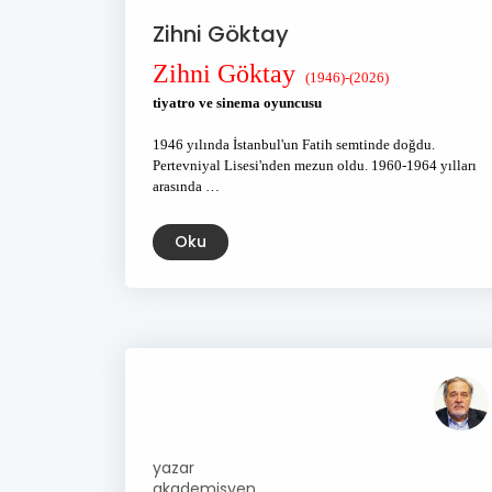
Zihni Göktay
Zihni Göktay
(1946)-(2026)
tiyatro ve sinema oyuncusu
1946 yılında İstanbul'un Fatih semtinde doğdu.
Pertevniyal Lisesi'nden mezun oldu. 1960-1964 yılları
arasında …
Oku
yazar
akademisyen