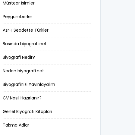
Müstear İsimler
halk kültürü
Peygamberler
hat-geleneksel sanatlar
Asr-ı Seadette Türkler
hukukçu
Basında biyografi.net
ilkler
Biyografi Nedir?
ingilizce biyografi
Neden biyografi.net
istihbarat
Biyografinizi Yayınlayalım
işinsanı
CV Nasıl Hazırlanır?
karikatürist
Genel Biyografi Kitapları
kendi dilinden yaşamöyküsü
Takma Adlar
kral