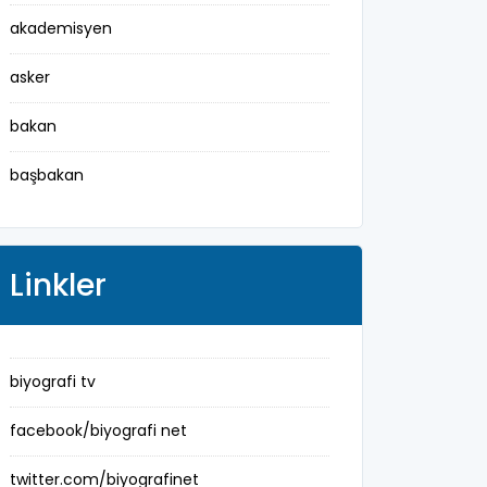
akademisyen
asker
bakan
başbakan
belediye başkanı
besteci
Linkler
buluş
bürokrat
biyografi tv
büyükelçi
facebook/biyografi net
cumhurbaşkanı
twitter.com/biyografinet