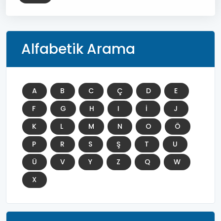
Alfabetik Arama
A
B
C
Ç
D
E
F
G
H
I
İ
J
K
L
M
N
O
Ö
P
R
S
Ş
T
U
Ü
V
Y
Z
Q
W
X