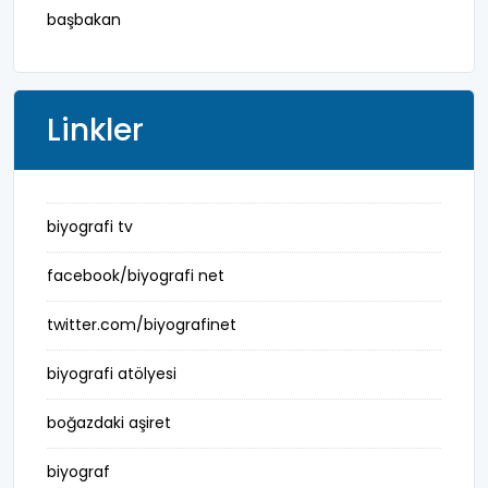
başbakan
belediye başkanı
besteci
Linkler
buluş
bürokrat
biyografi tv
büyükelçi
facebook/biyografi net
cumhurbaşkanı
twitter.com/biyografinet
denizci
biyografi atölyesi
din adamı
boğazdaki aşiret
doktor
biyograf