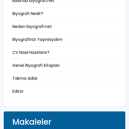
Basında biyografi.net
ilkler
Biyografi Nedir?
ingilizce biyografi
Neden biyografi.net
istihbarat
Biyografinizi Yayınlayalım
işinsanı
CV Nasıl Hazırlanır?
karikatürist
Genel Biyografi Kitapları
kendi dilinden yaşamöyküsü
Takma Adlar
kral
Editör
manken
mareşal
Makaleler
marka