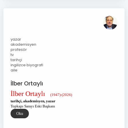
yazar
akademisyen
profesör
tv
tarihçi
ingilizce biyografi
aile
İlber Ortaylı
İlber Ortaylı
(1947)-(2026)
tarihçi, akademisyen, yazar
Topkapı Sarayı Eski Başkanı
Oku