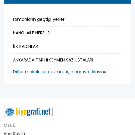
milletvekili
romanların geçtiği yerler
mimar
HANGİ AİLE NERELİ?
müderris
İLK KADINLAR
mühendis
ANKARADA TARİHİ SEYMEN SAZ USTALARI
müzisyen
Diğer makaleleri okumak için buraya tklayınız.
padişah-hakan
parti başkanı
peygamber
polis-emniyet
MENÜ
politikacı
Ana Sayfa