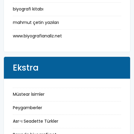
fotoğrafçı
biyografi kitabı
futbol
mahmut çetin yazıları
fıkra kahramanı
www.biyografianaliz.net
gazeteci
general
Ekstra
halife
halk bilgesi
Müstear İsimler
halk kültürü
Peygamberler
hat-geleneksel sanatlar
Asr-ı Seadette Türkler
hukukçu