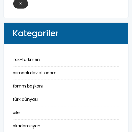
X
Kategoriler
irak-türkmen
osmanlı devlet adamı
tbmm başkanı
türk dünyası
aile
akademisyen