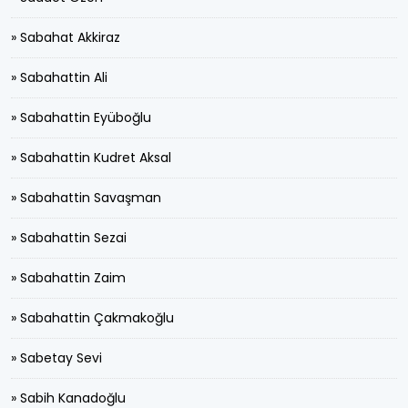
» Sabahat Akkiraz
» Sabahattin Ali
» Sabahattin Eyüboğlu
» Sabahattin Kudret Aksal
» Sabahattin Savaşman
» Sabahattin Sezai
» Sabahattin Zaim
» Sabahattin Çakmakoğlu
» Sabetay Sevi
» Sabih Kanadoğlu