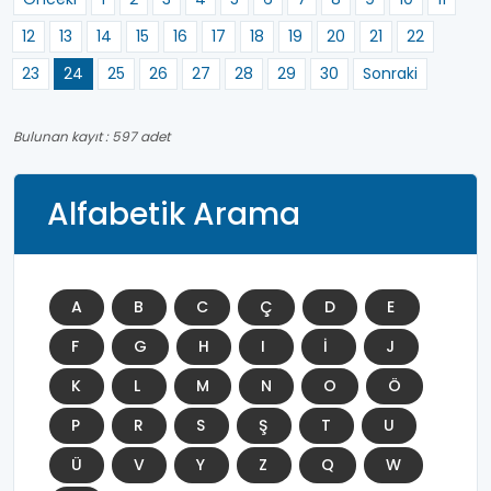
12
13
14
15
16
17
18
19
20
21
22
23
24
25
26
27
28
29
30
Sonraki
Bulunan kayıt : 597 adet
Alfabetik Arama
A
B
C
Ç
D
E
F
G
H
I
İ
J
K
L
M
N
O
Ö
P
R
S
Ş
T
U
Ü
V
Y
Z
Q
W