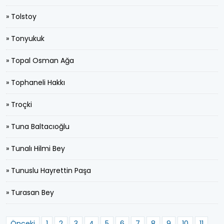
» Tolstoy
» Tonyukuk
» Topal Osman Ağa
» Tophaneli Hakkı
» Troçki
» Tuna Baltacıoğlu
» Tunalı Hilmi Bey
» Tunuslu Hayrettin Paşa
» Turasan Bey
Önceki
1
2
3
4
5
6
7
8
9
10
11