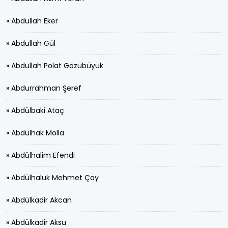
» Abdullah Eker
» Abdullah Gül
» Abdullah Polat Gözübüyük
» Abdurrahman Şeref
» Abdülbaki Ataç
» Abdülhak Molla
» Abdülhalim Efendi
» Abdülhaluk Mehmet Çay
» Abdülkadir Akcan
» Abdülkadir Aksu