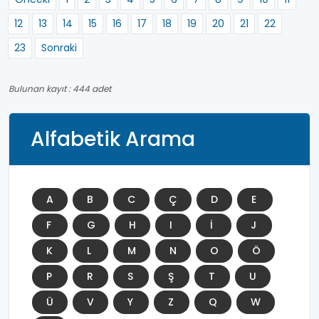
12
13
14
15
16
17
18
19
20
21
22
23
Sonraki
Bulunan kayıt : 444 adet
Alfabetik Arama
A
B
C
Ç
D
E
F
G
H
I
İ
J
K
L
M
N
O
Ö
P
R
S
Ş
T
U
Ü
V
Y
Z
Q
W