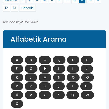
12
13
Sonraki
Bulunan kayıt : 243 adet
Alfabetik Arama
A
B
C
Ç
D
E
F
G
H
I
İ
J
K
L
M
N
O
Ö
P
R
S
Ş
T
U
Ü
V
Y
Z
Q
W
X