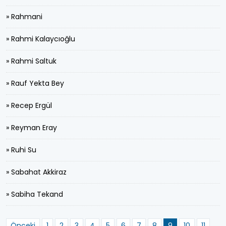
» Rahmani
» Rahmi Kalaycıoğlu
» Rahmi Saltuk
» Rauf Yekta Bey
» Recep Ergül
» Reyman Eray
» Ruhi Su
» Sabahat Akkiraz
» Sabiha Tekand
Önceki
1
2
3
4
5
6
7
8
9
10
11