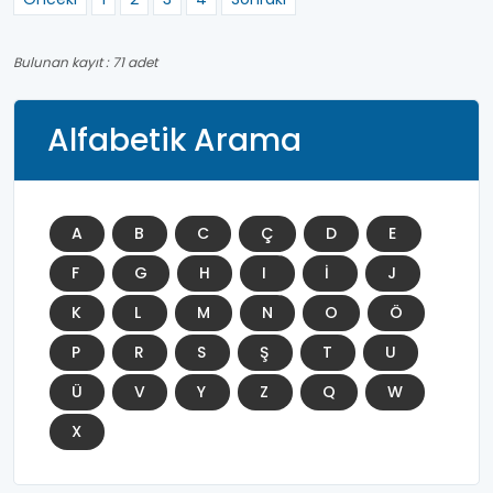
Bulunan kayıt : 71 adet
Alfabetik Arama
A
B
C
Ç
D
E
F
G
H
I
İ
J
K
L
M
N
O
Ö
P
R
S
Ş
T
U
Ü
V
Y
Z
Q
W
X