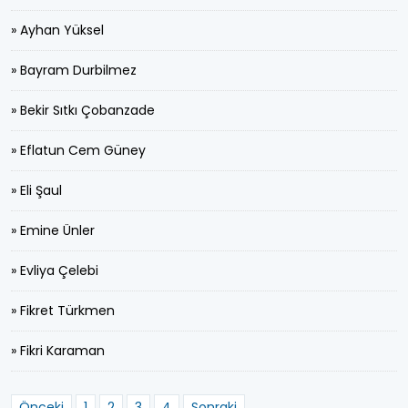
» Ayhan Yüksel
» Bayram Durbilmez
» Bekir Sıtkı Çobanzade
» Eflatun Cem Güney
» Eli Şaul
» Emine Ünler
» Evliya Çelebi
» Fikret Türkmen
» Fikri Karaman
Önceki
1
2
3
4
Sonraki