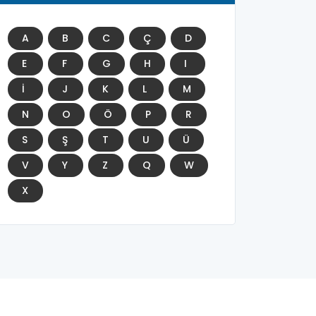
A
B
C
Ç
D
E
F
G
H
I
İ
J
K
L
M
N
O
Ö
P
R
S
Ş
T
U
Ü
V
Y
Z
Q
W
X