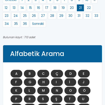
12
13
14
15
16
17
18
19
20
21
22
23
24
25
26
27
28
29
30
31
32
33
34
35
36
Sonraki
Bulunan kayıt : 713 adet
Alfabetik Arama
A
B
C
Ç
D
E
F
G
H
I
İ
J
K
L
M
N
O
Ö
P
R
S
Ş
T
U