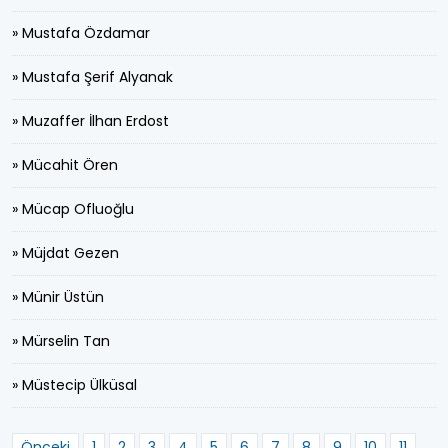
» Mustafa Özdamar
» Mustafa Şerif Alyanak
» Muzaffer İlhan Erdost
» Mücahit Ören
» Mücap Ofluoğlu
» Müjdat Gezen
» Münir Üstün
» Mürselin Tan
» Müstecip Ülküsal
Önceki
1
2
3
4
5
6
7
8
9
10
11