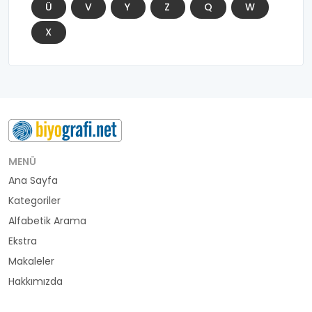
Ü
V
Y
Z
Q
W
X
MENÜ
Ana Sayfa
Kategoriler
Alfabetik Arama
Ekstra
Makaleler
Hakkımızda