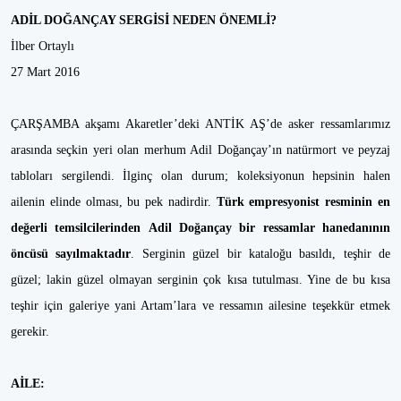
ADİL DOĞANÇAY SERGİSİ NEDEN ÖNEMLİ?
İlber Ortaylı
27 Mart 2016
ÇARŞAMBA akşamı Akaretler’deki ANTİK AŞ’de asker ressamlarımız
arasında seçkin yeri olan merhum Adil Doğançay’ın natürmort ve peyzaj
tabloları sergilendi. İlginç olan durum; koleksiyonun hepsinin halen
ailenin elinde olması, bu pek nadirdir.
Türk empresyonist resminin en
değerli temsilcilerinden
Adil Doğançay bir ressamlar hanedanının
öncüsü sayılmaktadır
. Serginin güzel bir kataloğu basıldı, teşhir de
güzel; lakin güzel olmayan serginin çok kısa tutulması. Yine de bu kısa
teşhir için galeriye yani Artam’lara ve ressamın ailesine teşekkür etmek
gerekir.
AİLE: