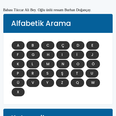
Babası Tüccar Ali Bey. Oğlu ünlü ressam Burhan Doğançay.
Alfabetik Arama
A
B
C
Ç
D
E
F
G
H
I
İ
J
K
L
M
N
O
Ö
P
R
S
Ş
T
U
Ü
V
Y
Z
Q
W
X