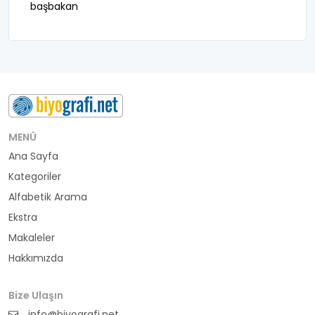
başbakan
belediye başkanı
besteci
buluş
bürokrat
MENÜ
Ana Sayfa
büyükelçi
Kategoriler
cumhurbaşkanı
Alfabetik Arama
Ekstra
denizci
Makaleler
Hakkımızda
din adamı
doktor
Bize Ulaşın
info@biyografi.net