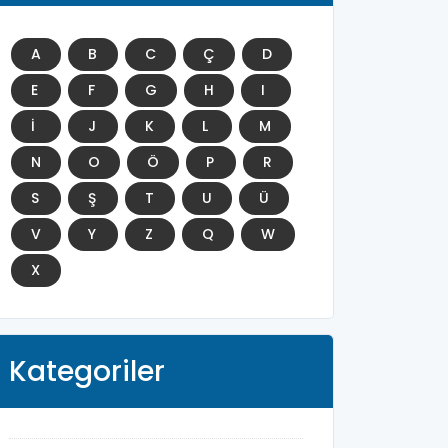
A
B
C
Ç
D
E
F
G
H
I
İ
J
K
L
M
N
O
Ö
P
R
S
Ş
T
U
Ü
V
Y
Z
Q
W
X
Kategoriler