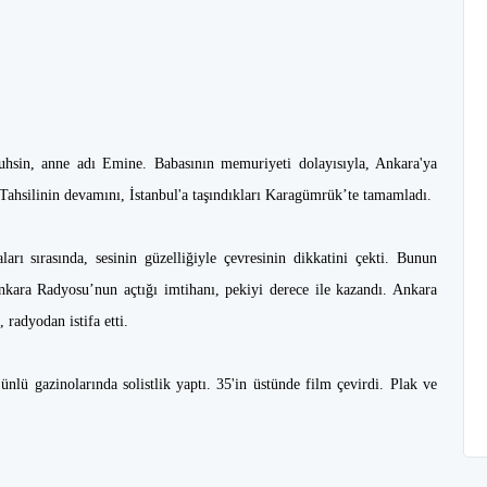
hsin, anne adı Emine. Babasının memuriyeti dolayısıyla, Ankara'ya
 Tahsilinin devamını, İstanbul'a taşındıkları Karagümrük’te tamamladı.
ları sırasında, sesinin güzelliğiyle çevresinin dikkatini çekti. Bunun
nkara Radyosu’nun açtığı imtihanı, pekiyi derece ile kazandı. Ankara
radyodan istifa etti.
ünlü gazinolarında solistlik yaptı. 35'in üstünde film çevirdi. Plak ve