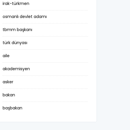
irak-türkmen
osmanlı devlet adamı
tbmm başkanı
türk dünyası
aile
akademisyen
asker
bakan
başbakan
belediye başkanı