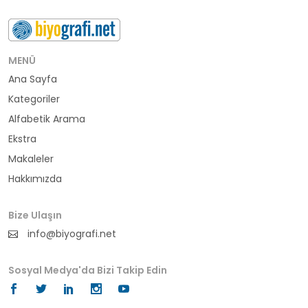
buluş
bürokrat
MENÜ
Ana Sayfa
büyükelçi
Kategoriler
cumhurbaşkanı
Alfabetik Arama
Ekstra
denizci
Makaleler
Hakkımızda
din adamı
doktor
Bize Ulaşın
info@biyografi.net
fotoğrafçı
Sosyal Medya'da Bizi Takip Edin
futbol
fıkra kahramanı