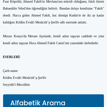
Fuat Köprülü; Ahmed Fakih'in Mevlana'nın müridi olduğunu, fıkıh ilmini
Bahaeddin Veled'den öğrendiğini belirtti. Bundan dolayı kendisine "Fakih"
dendi. Hacca giden Ahmed Fakih, hac dönüşü Kudüs'te de iki ay kadar
kaldığını Kitâbu Evsâfı Mesâcidi’ş-Şerîfe adlı eserinde anlattı.
Mezarı Konya'da Meram ilçesinde, kendi adını taşıyan caddede ve yine
kendi adını taşıyan Hoca Ahmed Fakih Camii'nin yanındaki türbededir.
ESERLERİ:
Çarh-name
Kitâbu Evsâfı Mesâcidi’ş-Şerîfe
Seyyidü'l-Meczûbin
Alfabetik Arama