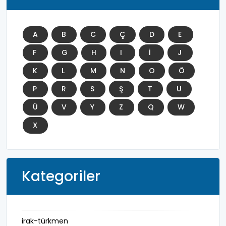
A
B
C
Ç
D
E
F
G
H
I
İ
J
K
L
M
N
O
Ö
P
R
S
Ş
T
U
Ü
V
Y
Z
Q
W
X
Kategoriler
irak-türkmen