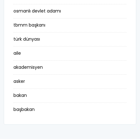
osmanlı devlet adamı
tbmm başkanı
türk dünyası
aile
akademisyen
asker
bakan
başbakan
belediye başkanı
besteci