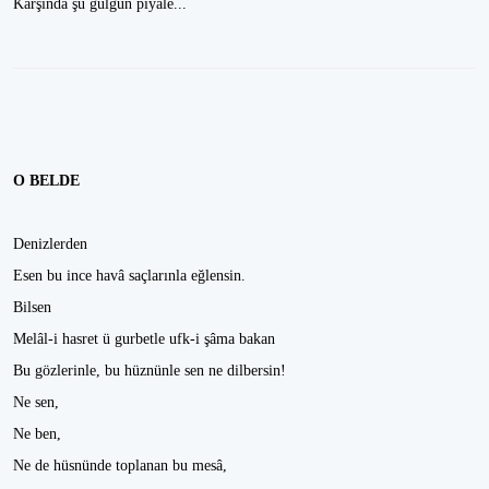
Karşında şu gülgûn piyâle...
O BELDE
Denizlerden
Esen bu ince havâ saçlarınla eğlensin.
Bilsen
Melâl-i hasret ü gurbetle ufk-i şâma bakan
Bu gözlerinle, bu hüznünle sen ne dilbersin!
Ne sen,
Ne ben,
Ne de hüsnünde toplanan bu mesâ,