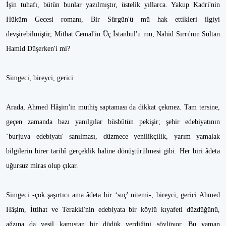
İşin tuhafı, bütün bunlar yazılmıştır, üstelik yıllarca. Yakup Kadri'nin
Hüküm Gecesi romanı, Bir Sürgün'ü mü hak ettikleri ilgiyi
devşirebilmiştir, Mithat Cemal'in Üç İstanbul'u mu, Nahid Sırrı'nın Sultan
Hamid Düşerken'i mi?
Simgeci, bireyci, gerici
Arada, Ahmed Hâşim'in müthiş saptaması da dikkat çekmez. Tam tersine,
geçen zamanda bazı yanılgılar büsbütün pekişir; şehir edebiyatının
‘burjuva edebiyatı' sanılması, düzmece yenilikçilik, yarım yamalak
bilgilerin birer tarihî gerçeklik haline dönüştürülmesi gibi. Her biri âdeta
uğursuz miras olup çıkar.
Simgeci -çok şaşırtıcı ama âdeta bir ‘suç' nitemi-, bireyci, gerici Ahmed
Hâşim, İttihat ve Terakki'nin edebiyata bir köylü kıyafeti düzdüğünü,
ağzına da yeşil kamıştan bir düdük verdiğini söylüyor. Bu yaman