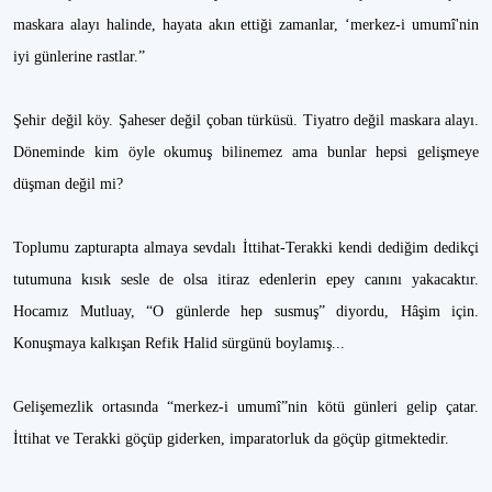
maskara alayı halinde, hayata akın ettiği zamanlar, ‘merkez-i umumî'nin
iyi günlerine rastlar.”
Şehir değil köy. Şaheser değil çoban türküsü. Tiyatro değil maskara alayı.
Döneminde kim öyle okumuş bilinemez ama bunlar hepsi gelişmeye
düşman değil mi?
Toplumu zapturapta almaya sevdalı İttihat-Terakki kendi dediğim dedikçi
tutumuna kısık sesle de olsa itiraz edenlerin epey canını yakacaktır.
Hocamız Mutluay, “O günlerde hep susmuş” diyordu, Hâşim için.
Konuşmaya kalkışan Refik Halid sürgünü boylamış...
Gelişemezlik ortasında “merkez-i umumî”nin kötü günleri gelip çatar.
İttihat ve Terakki göçüp giderken, imparatorluk da göçüp gitmektedir.