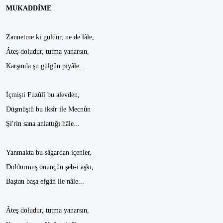
MUKADDİME
Zannetme ki güldür, ne de lâle,
Âteş doludur, tutma yanarsın,
Karşında şu gülgûn piyâle...
İçmişti Fuzûlî bu alevden,
Düşmüştü bu iksîr ile Mecnûn
Şi'rin sana anlattığı hâle...
Yanmakta bu sâgardan içenler,
Doldurmuş onunçün şeb-i aşkı,
Baştan başa efgân ile nâle...
Âteş doludur, tutma yanarsın,