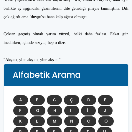
birlikte ay ışığındaki gezintilerini dile getirdiği şiiriyle tanımıştım. Dili
çok ağırdı ama ‘duygu'su bana kalp ağrısı olmuştu.
Çoktan geçmiş olmalı yarım yüzyıl, belki daha fazlası. Fakat gün
incelirken, içimde sızıyla, hep o dize:
“Akşam, yine akşam, yine akşam”...
Alfabetik Arama
A
B
C
Ç
D
E
F
G
H
I
İ
J
K
L
M
N
O
Ö
P
R
S
Ş
T
U