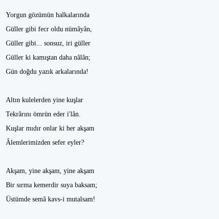
Yorgun gözümün halkalarında
Güller gibi fecr oldu nümâyân,
Güller gibi... sonsuz, iri güller
Güller ki kamıştan daha nâlân;
Gün doğdu yazık arkalarında!
Altın kulelerden yine kuşlar
Tekrârını ömrün eder i'lân.
Kuşlar mıdır onlar ki her akşam
Âlemlerimizden sefer eyler?
Akşam, yine akşam, yine akşam
Bir sırma kemerdir suya baksam;
Üstümde semâ kavs-i mutalsam!