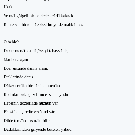
Uzak
Ve mâi gölgeli bir beldeden cüdâ kalarak
Bu nefy ü hicre müebbed bu yerde mahkûmuz...
O belde?
Durur menâtık-ı dûşîze-yi tahayyülde;
Mâi bir akşam
Eder üstünde dâimâ ârâm;
Eteklerinde deniz
Döker ervâha bir sükûn-ı menâm.
Kadınlar orda güzel, ince, sâf, leylîdir,
Hepsinin gözlerinde hüznün var
Hepsi hemşiredir veyâhud yâr;
Dilde tenvîm-i ıstırâbı bilir
Dudaklarındaki giryende bûseler, yâhud,