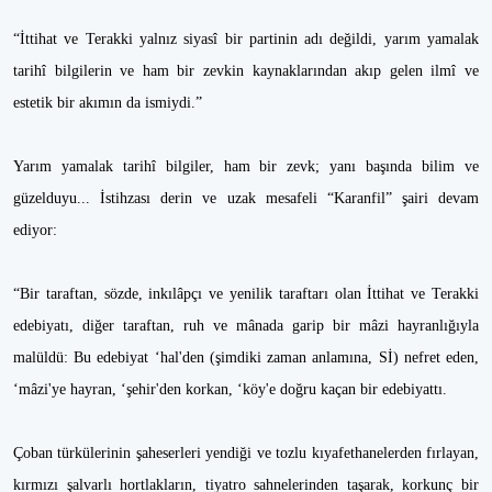
“İttihat ve Terakki yalnız siyasî bir partinin adı değildi, yarım yamalak
tarihî bilgilerin ve ham bir zevkin kaynaklarından akıp gelen ilmî ve
estetik bir akımın da ismiydi.”
Yarım yamalak tarihî bilgiler, ham bir zevk; yanı başında bilim ve
güzelduyu... İstihzası derin ve uzak mesafeli “Karanfil” şairi devam
ediyor:
“Bir taraftan, sözde, inkılâpçı ve yenilik taraftarı olan İttihat ve Terakki
edebiyatı, diğer taraftan, ruh ve mânada garip bir mâzi hayranlığıyla
malüldü: Bu edebiyat ‘hal'den (şimdiki zaman anlamına, Sİ) nefret eden,
‘mâzi'ye hayran, ‘şehir'den korkan, ‘köy'e doğru kaçan bir edebiyattı.
Çoban türkülerinin şaheserleri yendiği ve tozlu kıyafethanelerden fırlayan,
kırmızı şalvarlı hortlakların, tiyatro sahnelerinden taşarak, korkunç bir