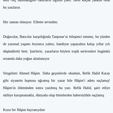
hem -hiç tanımadığım- okurların ilgisini çekti. Birer küçük yankısı oldu
bu yazıların.
Her zaman olmuyor. Elbette sevindim.
Doğucular, Batıcılar karşıtlığında Tanpınar'ın bileşimci tutumu, bu yüzden
de yazınsal yaşamı boyunca yalnız, handiyse yapayalnız kalışı yıllar yılı
düşündürttü beni. Şairlerin, yazarların böylesi trajik serüvenleri bugünkü
ortamda daha yoğun alımlanıyor.
Sözgelimi Ahmed Hâşim. Daha geçenlerde okudum, Refik Halid Karay
gibi siyasetin hışmına uğramış bir yazar bile Hâşim'i adeta suçlamış!
Hâşim'in ölümünden sonra yazılmış bu yazı. Refik Halid, şairi etliye
sütlüye karışmamakla, dünyada olup bitenlerden habersizlikle suçlamış.
Koyu bir Hâşim hayranıydım