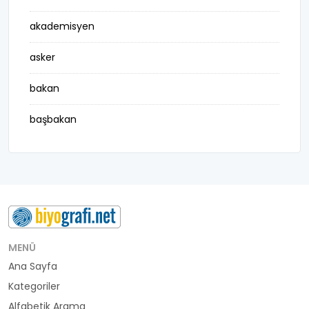
akademisyen
asker
bakan
başbakan
belediye başkanı
besteci
buluş
bürokrat
MENÜ
Ana Sayfa
büyükelçi
Kategoriler
cumhurbaşkanı
Alfabetik Arama