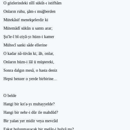
O gözlerindeki nîlî sükût-ı istifhâm
Onların ruhu, şâm-ı muğberden
Mütekâsif menekşelerdir ki
Mütemâdî sükûn u samtı arar;
Şu'le-î bî-ziyâ-yı hüzn-i kamer
Mültecî sanki sâde ellerine
O kadar nâ-tüvân ki, âh, onlar,
Onların hüzn-i lâl ü müştereki,
Sonra dalgın mesâ, o hasta deniz
Hepsi benzer o yerde birbirine...
O belde
Hangi bir kıt'a-yı muhayyelde?
Hangi bir nehr-i dûr ile mahdûd?
Bir yalan yer midir veya mevcûd
Fakat bulunmayacak bir melâz-i hulyâ mı?