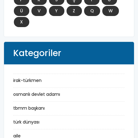
Ü
V
Y
Z
Q
W
X
Kategoriler
irak-türkmen
osmanlı devlet adamı
tbmm başkanı
türk dünyası
aile