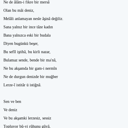
Ne de âlâm-i fikre bir mersâ
Olan bu mâi deniz,
Melâli anlamayan nesle âşinâ değiliz.
Sana yalnız bir ince tâze kadın
Bana yalnızca eski bir budala
Diyen bugünkü beşer,
Bu sefîl iştihâ, bu kirli nazar,
Bulamaz sende, bende bir ma'nâ,
Ne bu akşamda bir gam-i nermîn
Ne de durgun denizde bir muğber
Lerze-î istitâr ü istiğnâ.
Sen ve ben
Ve deniz
Ve bu akşamki lerzesiz, sessiz
Topluyor bû-yi rûhunu gûyâ,