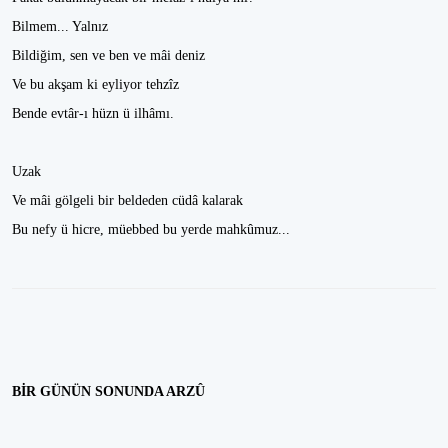
Bilmem... Yalnız
Bildiğim, sen ve ben ve mâi deniz
Ve bu akşam ki eyliyor tehzîz
Bende evtâr-ı hüzn ü ilhâmı.
Uzak
Ve mâi gölgeli bir beldeden cüdâ kalarak
Bu nefy ü hicre, müebbed bu yerde mahkûmuz...
BİR GÜNÜN SONUNDA ARZÛ