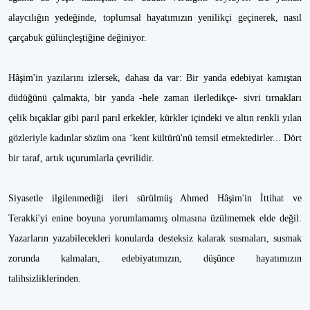
alaycılığın yedeğinde, toplumsal hayatımızın yenilikçi geçinerek, nasıl
çarçabuk gülünçleştiğine değiniyor.
Hâşim'in yazılarını izlersek, dahası da var: Bir yanda edebiyat kamıştan
düdüğünü çalmakta, bir yanda -hele zaman ilerledikçe- sivri tırnakları
çelik bıçaklar gibi parıl parıl erkekler, kürkler içindeki ve altın renkli yılan
gözleriyle kadınlar sözüm ona ‘kent kültürü'nü temsil etmektedirler... Dört
bir taraf, artık uçurumlarla çevrilidir.
Siyasetle ilgilenmediği ileri sürülmüş Ahmed Hâşim'in İttihat ve
Terakki'yi enine boyuna yorumlamamış olmasına üzülmemek elde değil.
Yazarların yazabilecekleri konularda desteksiz kalarak susmaları, susmak
zorunda kalmaları, edebiyatımızın, düşünce hayatımızın
talihsizliklerinden.