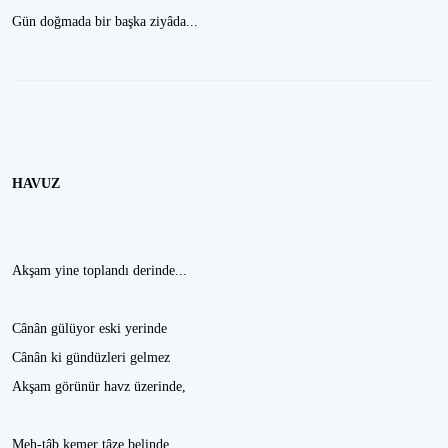
Gün doğmada bir başka ziyâda...
HAVUZ
Akşam yine toplandı derinde...
Cânân gülüyor eski yerinde
Cânân ki gündüzleri gelmez
Akşam görünür havz üzerinde,
Meh-tâb kemer tâze belinde