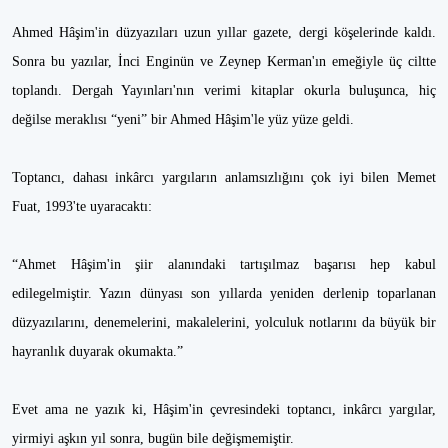
Ahmed Hâşim'in düzyazıları uzun yıllar gazete, dergi köşelerinde kaldı.
Sonra bu yazılar, İnci Enginün ve Zeynep Kerman'ın emeğiyle üç ciltte
toplandı. Dergah Yayınları'nın verimi kitaplar okurla buluşunca, hiç
değilse meraklısı “yeni” bir Ahmed Hâşim'le yüz yüze geldi.
Toptancı, dahası inkârcı yargıların anlamsızlığını çok iyi bilen Memet
Fuat, 1993'te uyaracaktı:
“Ahmet Hâşim'in şiir alanındaki tartışılmaz başarısı hep kabul
edilegelmiştir. Yazın dünyası son yıllarda yeniden derlenip toparlanan
düzyazılarını, denemelerini, makalelerini, yolculuk notlarını da büyük bir
hayranlık duyarak okumakta.”
Evet ama ne yazık ki, Hâşim'in çevresindeki toptancı, inkârcı yargılar,
yirmiyi aşkın yıl sonra, bugün bile değişmemiştir.