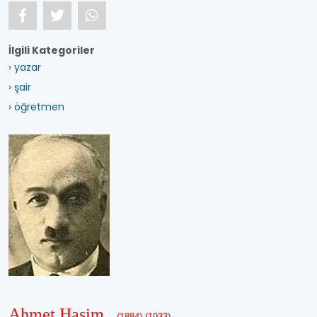
İlgili Kategoriler
› yazar
› şair
› öğretmen
Ahmet Haşim
(1884)-(1933)