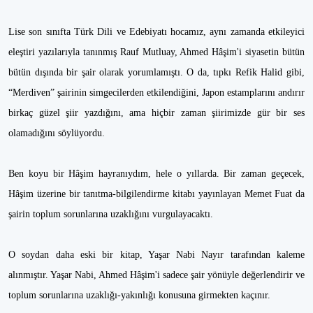
Lise son sınıfta Türk Dili ve Edebiyatı hocamız, aynı zamanda etkileyici
eleştiri yazılarıyla tanınmış Rauf Mutluay, Ahmed Hâşim'i siyasetin bütün
bütün dışında bir şair olarak yorumlamıştı. O da, tıpkı Refik Halid gibi,
“Merdiven” şairinin simgecilerden etkilendiğini, Japon estamplarını andırır
birkaç güzel şiir yazdığını, ama hiçbir zaman şiirimizde gür bir ses
olamadığını söylüyordu.
Ben koyu bir Hâşim hayranıydım, hele o yıllarda. Bir zaman geçecek,
Hâşim üzerine bir tanıtma-bilgilendirme kitabı yayınlayan Memet Fuat da
şairin toplum sorunlarına uzaklığını vurgulayacaktı.
O soydan daha eski bir kitap, Yaşar Nabi Nayır tarafından kaleme
alınmıştır. Yaşar Nabi, Ahmed Hâşim'i sadece şair yönüyle değerlendirir ve
toplum sorunlarına uzaklığı-yakınlığı konusuna girmekten kaçınır.