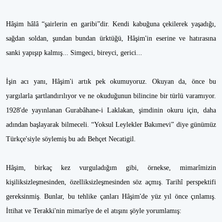
Hâşim hâlâ “şairlerin en garibi”dir. Kendi kabuğuna çekilerek yaşadığı,
sağdan soldan, şundan bundan ürktüğü, Hâşim'in eserine ve hatırasına
sanki yapışıp kalmış... Simgeci, bireyci, gerici...
İşin acı yanı, Hâşim'i artık pek okumuyoruz. Okuyan da, önce bu
yargılarla şartlandırılıyor ve ne okuduğunun bilincine bir türlü varamıyor.
1928'de yayınlanan Gurabâhane-i Laklakan, şimdinin okuru için, daha
adından başlayarak bilmeceli. “Yoksul Leylekler Bakımevi” diye günümüz
Türkçe'siyle söylemiş bu adı Behçet Necatigil.
Hâşim, birkaç kez vurguladığım gibi, örnekse, mimarîmizin
kişiliksizleşmesinden, özelliksizleşmesinden söz açmış. Tarihî perspektifi
gereksinmiş. Bunlar, bu tehlike çanları Hâşim'de yüz yıl önce çınlamış.
İttihat ve Terakki'nin mimarîye de el atışını şöyle yorumlamış: