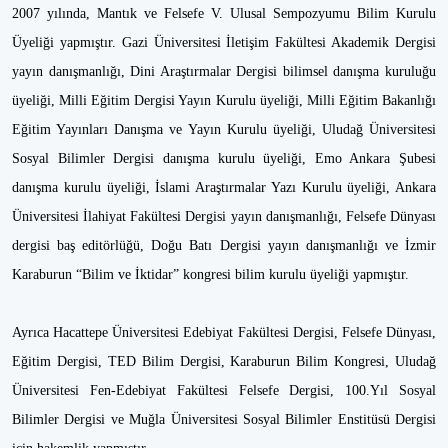
2007 yılında, Mantık ve Felsefe V. Ulusal Sempozyumu Bilim Kurulu
Üyeliği yapmıştır. Gazi Üniversitesi İletişim Fakültesi Akademik Dergisi
yayın danışmanlığı, Dini Araştırmalar Dergisi bilimsel danışma kuruluğu
üyeliği, Milli Eğitim Dergisi Yayın Kurulu üyeliği, Milli Eğitim Bakanlığı
Eğitim Yayınları Danışma ve Yayın Kurulu üyeliği, Uludağ Üniversitesi
Sosyal Bilimler Dergisi danışma kurulu üyeliği, Emo Ankara Şubesi
danışma kurulu üyeliği, İslami Araştırmalar Yazı Kurulu üyeliği, Ankara
Üniversitesi İlahiyat Fakültesi Dergisi yayın danışmanlığı, Felsefe Dünyası
dergisi baş editörlüğü, Doğu Batı Dergisi yayın danışmanlığı ve İzmir
Karaburun “Bilim ve İktidar” kongresi bilim kurulu üyeliği yapmıştır.
Ayrıca Hacattepe Üniversitesi Edebiyat Fakültesi Dergisi, Felsefe Dünyası,
Eğitim Dergisi, TED Bilim Dergisi, Karaburun Bilim Kongresi, Uludağ
Üniversitesi Fen-Edebiyat Fakültesi Felsefe Dergisi, 100.Yıl Sosyal
Bilimler Dergisi ve Muğla Üniversitesi Sosyal Bilimler Enstitüsü Dergisi