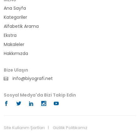
Ana Sayfa
büyükelçi
Kategoriler
cumhurbaşkanı
Alfabetik Arama
Ekstra
denizci
Makaleler
Hakkımızda
din adamı
doktor
Bize Ulaşın
info@biyografi.net
fotoğrafçı
Sosyal Medya'da Bizi Takip Edin
futbol
fıkra kahramanı
gazeteci
Site Kullanım Şartları
Gizlilik Politikamız
© 2024 Biyografi.net
general