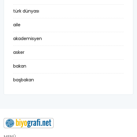
türk dünyası
aile
akademisyen
asker
bakan
başbakan
belediye başkanı
besteci
buluş
bürokrat
MENÜ