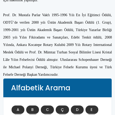
için hakemlik yapmıştır.
Prof. Dr. Mustafa Parlar Vakfı 1995-1996 Yılı En İyi Eğitimci Ödülü,
ODTÜ’de verilen 2000 yılı Üstün Akademik Başarı Ödülü (1. Grup),
1999-2001 yılı Üstün Akademik Başarı Ödülü, Türkiye Yazarlar Birliği
2003 yılı Yılın Fikiradamı ve Sanatçıları, Edebi Tenkit ödülü, 2008
Yılında, Ankara Kocatepe Rotary Kulubü 2009 Yılı Rotary International
Meslek Ödülü ve Prof. Dr. Mümtaz Turhan Sosyal Bilimler Lisesi Kristal
Lâle Yılın Felsefecisi Ödülü almıştır. Uluslararası Schopenhauer Derneği
ile Michael Polanyi Derneği, Türkiye Felsefe Kurumu üyesi ve Türk
Felsefe Derneği Başkan Yardımcısıdır.
Alfabetik Arama
A
B
C
Ç
D
E