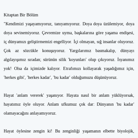
Kitaptan Bir Bölüm
"Kendimizi yaşayamıyoruz, tanıyamıyoruz. Doya doya üzülemiyor, doya
doya sevinemiyoruz. Çevremize uyma, başkalarına göre yaşama endişesi,
iç dünyamızı geliştirmemizi engelliyor. İçi olmayan, sığ insanlar oluyoruz.
Çok az sözcükle konuşuyoruz. Yargılarımız basmakalıp, dünyayı
algılayışımız sıradan; sürünün silik 'koyunları' olup çıkıyoruz. İsyanımız
yok! Olsa da içimizde kalıyor. Etrafımızı kollayarak yaşadığımız için,
'herkes gibi', 'herkes kadar', 'bu kadar' olduğumuzu düşünüyoruz.
Hayat 'anlam vererek' yaşanıyor. Hayata nasıl bir anlam yüklüyorsak,
hayatımız öyle oluyor. Anlam ufkumuz çok dar: Dünyanın 'bu kadar'
olamayacağını anlayamıyoruz.
Hayat öylesine zengin ki! Bu zenginliği yaşamanın elbette biyolojik,