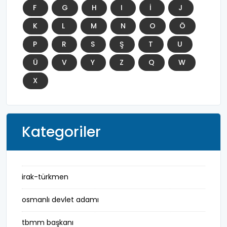
F
G
H
I
İ
J
K
L
M
N
O
Ö
P
R
S
Ş
T
U
Ü
V
Y
Z
Q
W
X
Kategoriler
irak-türkmen
osmanlı devlet adamı
tbmm başkanı