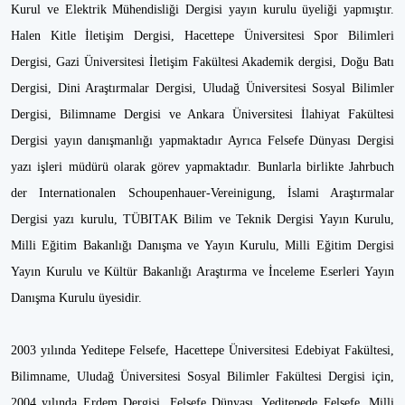
Kurul ve Elektrik Mühendisliği Dergisi yayın kurulu üyeliği yapmıştır.
Halen Kitle İletişim Dergisi, Hacettepe Üniversitesi Spor Bilimleri
Dergisi, Gazi Üniversitesi İletişim Fakültesi Akademik dergisi, Doğu Batı
Dergisi, Dini Araştırmalar Dergisi, Uludağ Üniversitesi Sosyal Bilimler
Dergisi, Bilimname Dergisi ve Ankara Üniversitesi İlahiyat Fakültesi
Dergisi yayın danışmanlığı yapmaktadır Ayrıca Felsefe Dünyası Dergisi
yazı işleri müdürü olarak görev yapmaktadır. Bunlarla birlikte Jahrbuch
der Internationalen Schoupenhauer-Vereinigung, İslami Araştırmalar
Dergisi yazı kurulu, TÜBITAK Bilim ve Teknik Dergisi Yayın Kurulu,
Milli Eğitim Bakanlığı Danışma ve Yayın Kurulu, Milli Eğitim Dergisi
Yayın Kurulu ve Kültür Bakanlığı Araştırma ve İnceleme Eserleri Yayın
Danışma Kurulu üyesidir.
2003 yılında Yeditepe Felsefe, Hacettepe Üniversitesi Edebiyat Fakültesi,
Bilimname, Uludağ Üniversitesi Sosyal Bilimler Fakültesi Dergisi için,
2004 yılında Erdem Dergisi, Felsefe Dünyası, Yeditepede Felsefe, Milli