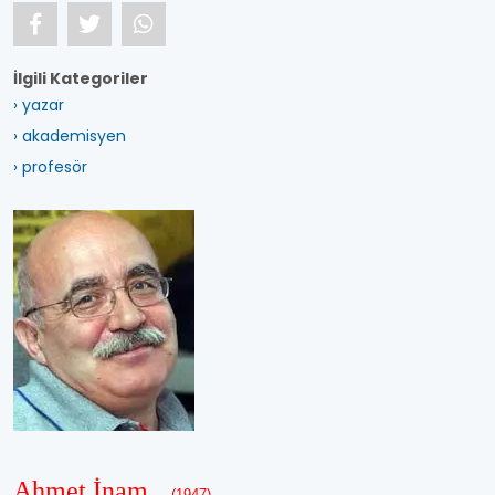
İlgili Kategoriler
› yazar
› akademisyen
› profesör
Ahmet İnam
(1947)