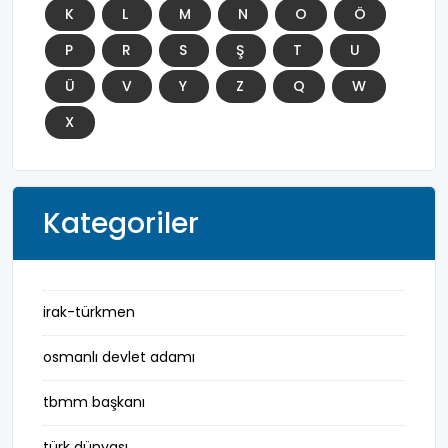
K
L
M
N
O
Ö
P
R
S
Ş
T
U
Ü
V
Y
Z
Q
W
X
Kategoriler
irak-türkmen
osmanlı devlet adamı
tbmm başkanı
türk dünyası