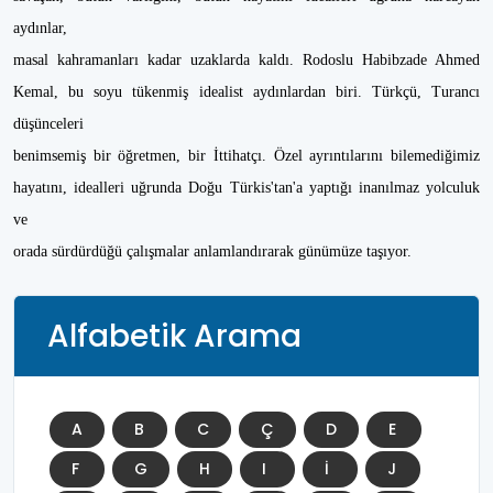
aydınlar,
masal kahramanları kadar uzaklarda kaldı. Rodoslu Habibzade Ahmed
Kemal, bu soyu tükenmiş idealist aydınlardan biri. Türkçü, Turancı
düşünceleri
benimsemiş bir öğretmen, bir İttihatçı. Özel ayrıntılarını bilemediğimiz
hayatını, idealleri uğrunda Doğu Türkis'tan'a yaptığı inanılmaz yolculuk
ve
orada sürdürdüğü çalışmalar anlamlandırarak günümüze taşıyor.
Alfabetik Arama
A
B
C
Ç
D
E
F
G
H
I
İ
J