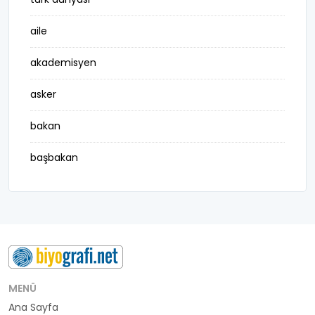
aile
akademisyen
asker
bakan
başbakan
belediye başkanı
besteci
buluş
bürokrat
MENÜ
Ana Sayfa