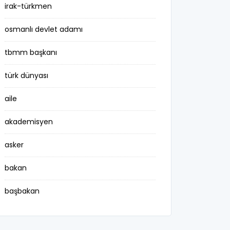
irak-türkmen
osmanlı devlet adamı
tbmm başkanı
türk dünyası
aile
akademisyen
asker
bakan
başbakan
belediye başkanı