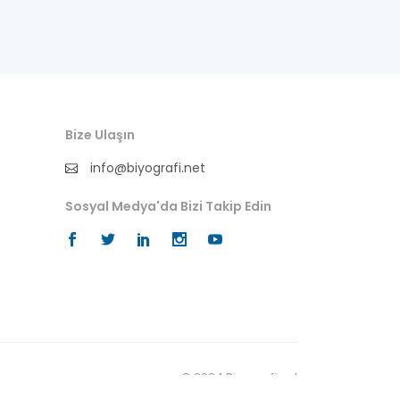
müderris
mühendis
müzisyen
Bize Ulaşın
padişah-hakan
info@biyografi.net
parti başkanı
Sosyal Medya'da Bizi Takip Edin
peygamber
polis-emniyet
politikacı
profesör
© 2024 Biyografi.net
reklam