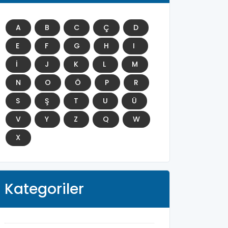
A
B
C
Ç
D
E
F
G
H
I
İ
J
K
L
M
N
O
Ö
P
R
S
Ş
T
U
Ü
V
Y
Z
Q
W
X
Kategoriler