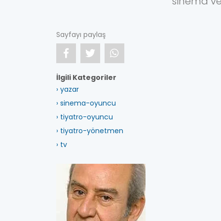
sinema ve 
Sayfayı paylaş
İlgili Kategoriler
› yazar
› sinema-oyuncu
› tiyatro-oyuncu
› tiyatro-yönetmen
› tv