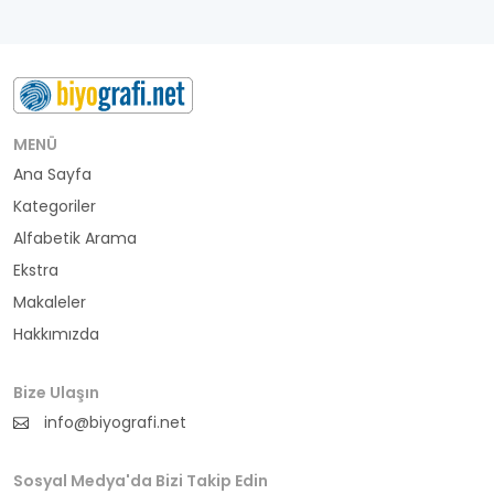
besteci
buluş
bürokrat
MENÜ
Ana Sayfa
büyükelçi
Kategoriler
cumhurbaşkanı
Alfabetik Arama
Ekstra
denizci
Makaleler
Hakkımızda
din adamı
doktor
Bize Ulaşın
info@biyografi.net
fotoğrafçı
Sosyal Medya'da Bizi Takip Edin
futbol