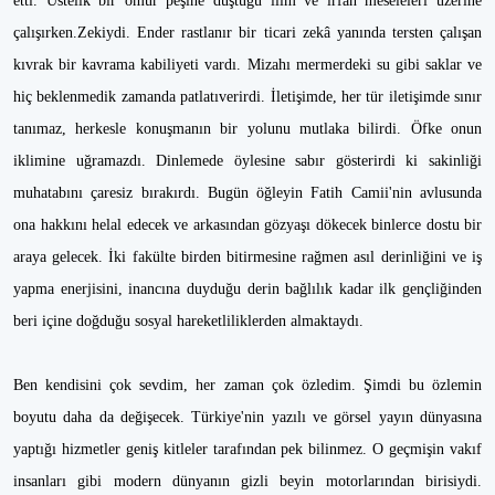
etti. Üstelik bir ömür peşine düştüğü ilim ve irfan meseleleri üzerine
çalışırken.Zekiydi. Ender rastlanır bir ticari zekâ yanında tersten çalışan
kıvrak bir kavrama kabiliyeti vardı. Mizahı mermerdeki su gibi saklar ve
hiç beklenmedik zamanda patlatıverirdi. İletişimde, her tür iletişimde sınır
tanımaz, herkesle konuşmanın bir yolunu mutlaka bilirdi. Öfke onun
iklimine uğramazdı. Dinlemede öylesine sabır gösterirdi ki sakinliği
muhatabını çaresiz bırakırdı. Bugün öğleyin Fatih Camii'nin avlusunda
ona hakkını helal edecek ve arkasından gözyaşı dökecek binlerce dostu bir
araya gelecek. İki fakülte birden bitirmesine rağmen asıl derinliğini ve iş
yapma enerjisini, inancına duyduğu derin bağlılık kadar ilk gençliğinden
beri içine doğduğu sosyal hareketliliklerden almaktaydı.
Ben kendisini çok sevdim, her zaman çok özledim. Şimdi bu özlemin
boyutu daha da değişecek. Türkiye'nin yazılı ve görsel yayın dünyasına
yaptığı hizmetler geniş kitleler tarafından pek bilinmez. O geçmişin vakıf
insanları gibi modern dünyanın gizli beyin motorlarından birisiydi.