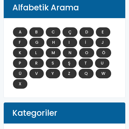
Alfabetik Arama
A
B
C
Ç
D
E
F
G
H
I
İ
J
K
L
M
N
O
Ö
P
R
S
Ş
T
U
Ü
V
Y
Z
Q
W
X
Kategoriler