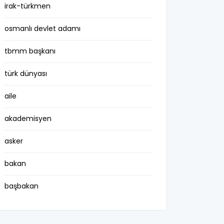
irak-türkmen
osmanlı devlet adamı
tbmm başkanı
türk dünyası
aile
akademisyen
asker
bakan
başbakan
belediye başkanı