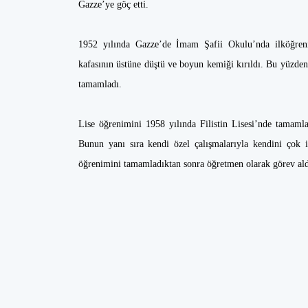
Gazze’ye göç etti.
1952 yılında Gazze’de İmam Şafii Okulu’nda ilköğreni
kafasının üstüne düştü ve boyun kemiği kırıldı. Bu yüzde
tamamladı.
Lise öğrenimini 1958 yılında Filistin Lisesi’nde tamamlad
Bunun yanı sıra kendi özel çalışmalarıyla kendini çok iy
öğrenimini tamamladıktan sonra öğretmen olarak görev ald