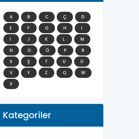
A
B
C
Ç
D
E
F
G
H
I
İ
J
K
L
M
N
O
Ö
P
R
S
Ş
T
U
Ü
V
Y
Z
Q
W
X
Kategoriler