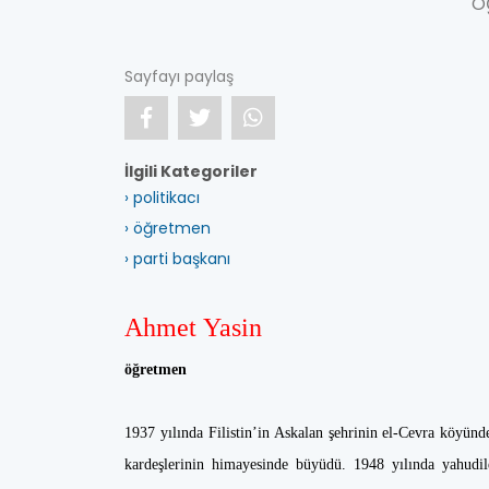
ö
Sayfayı paylaş
İlgili Kategoriler
› politikacı
› öğretmen
› parti başkanı
Ahmet Yasin
öğretmen
1937 yılında Filistin’in Askalan şehrinin el-Cevra köyünd
kardeşlerinin himayesinde büyüdü. 1948 yılında yahudile