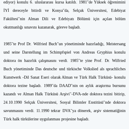
ediyor) konulu 6. uluslararası kursa katıldı. 1981''de Yüksek öğrenimini
İYİ dereceyle bitirdi ve Konya''da, Selçuk Üniversitesi, Edebiyat
Fakültesi''nin Alman Dili ve Edebiyatı Bölümü için açılan bölüm
okutmanlığı sınavını kazanarak, göreve başladı.
1985''te Prof Dr. Wilfried Buch''un yönetiminde hazırladığı, Meistersang
und seine Darstellung im Schimpfspiel von Andreas Gryphius konulu
doktora ön hazırlık çalışmasını verdi. 1985''te yine Prof. Dr. Wilfried
Buch yönetiminde Das deutsche und türkische Volkslied als sprachliches
Kunstwerk -Dil Sanat Eseri olarak Alman ve Türk Halk Türküsü- konulu
doktora tezine başladı. 1989''da DAAD''nin on aylık araştırma bursunu
kazandı ve Alman Halk Türküsü Arşivi''-DVA-nde doktora tezini bitirip,
24.10.1990 Selçuk Üniversitesi, Sosyal Bilimler Enstitüsü''nde doktora
savunmasını verdi. 11.1990 tekrar DVA''ya dönerek, arşiv sistematiğinin
Türk halk türkülerine uygulanması projesine başladı.