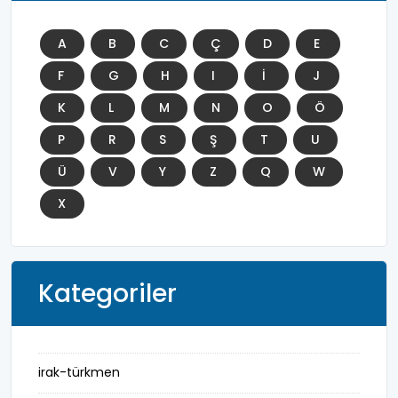
A
B
C
Ç
D
E
F
G
H
I
İ
J
K
L
M
N
O
Ö
P
R
S
Ş
T
U
Ü
V
Y
Z
Q
W
X
Kategoriler
irak-türkmen