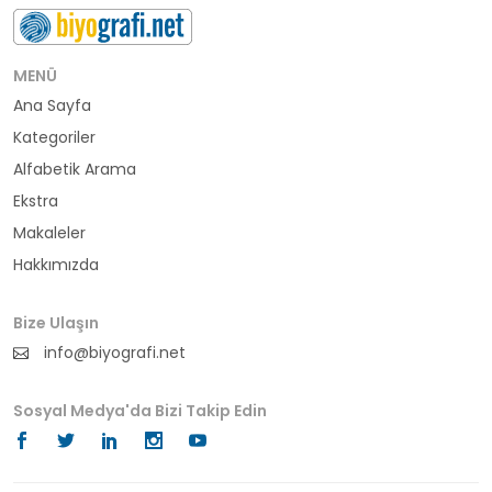
buluş
bürokrat
MENÜ
Ana Sayfa
büyükelçi
Kategoriler
cumhurbaşkanı
Alfabetik Arama
Ekstra
denizci
Makaleler
Hakkımızda
din adamı
doktor
Bize Ulaşın
info@biyografi.net
fotoğrafçı
Sosyal Medya'da Bizi Takip Edin
futbol
fıkra kahramanı