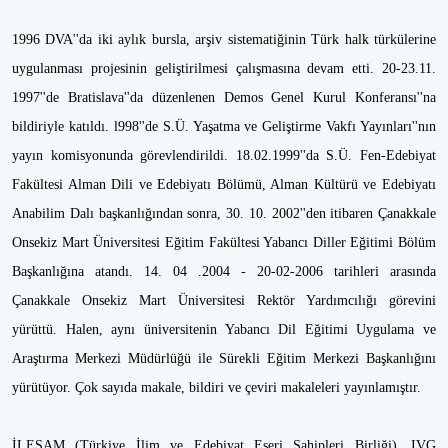
1996 DVA''da iki aylık bursla, arşiv sistematiğinin Türk halk türkülerine
uygulanması projesinin geliştirilmesi çalışmasına devam etti. 20-23.11.
1997''de Bratislava''da düzenlenen Demos Genel Kurul Konferansı''na
bildiriyle katıldı. l998''de S.Ü. Yaşatma ve Geliştirme Vakfı Yayınları''nın
yayın komisyonunda görevlendirildi. 18.02.1999''da S.Ü. Fen-Edebiyat
Fakültesi Alman Dili ve Edebiyatı Bölümü, Alman Kültürü ve Edebiyatı
Anabilim Dalı başkanlığından sonra, 30. 10. 2002''den itibaren Çanakkale
Onsekiz Mart Üniversitesi Eğitim Fakültesi Yabancı Diller Eğitimi Bölüm
Başkanlığına atandı. 14. 04 .2004 - 20-02-2006 tarihleri arasında
Çanakkale Onsekiz Mart Üniversitesi Rektör Yardımcılığı görevini
yürüttü. Halen, aynı üniversitenin Yabancı Dil Eğitimi Uygulama ve
Araştırma Merkezi Müdürlüğü ile Sürekli Eğitim Merkezi Başkanlığını
yürütüyor. Çok sayıda makale, bildiri ve çeviri makaleleri yayınlamıştır.
İLESAM (Türkiye İlim ve Edebiyat Eseri Sahipleri Birliği), IVG