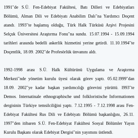
1991''de S.Ü. Fen-Edebiyat Fakültesi, Batı Dilleri ve Edebiyatları
Bölümü, Alman Dili ve Edebiyatı Anabilim Dalı''na Yardımcı Doçent
atandı. 1993''te başlamış olduğu, Türk Halk Türküsü Arşivi Projesini
Selçuk Üniversitesi Araştırma Fonu''na sundu. 15.07.1994 - 15.09.1994
tarihleri arasında bedelli askerlik hizmetini yerine getirdi. 11.10.1994''te
Doçentlik, 18.09. 2002''de Profesörlük ünvanını aldı.
1992-1998 arası S.Ü. Halk Kültürünü Uygulama ve Araştırma
Merkezi''nde yönetim kurulu üyesi olarak görev yaptı. 05.02.l999''dan
18.09. 2002''ye kadar başkan yardımcılığı görevini yürüttü. l993''te
Demos. Internatinale ethnographische und folkloristische Informationen
dergisinin Türkiye temsilciliğini yaptı. 7.12.1995 - 7.12.1998 arası Fen-
Edebiyat Fakültesi Rus Dili ve Edebiyatı Bölümü başkanlığını, 26.11.
1997''den itibaren S.Ü. Fen-Edebiyat Fakültesi Sosyal Bölümler Yayın
Kurulu Başkanı olarak Edebiyat Dergisi''nin yayımını üstlendi.