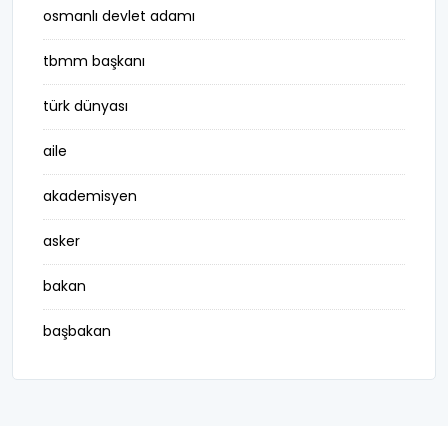
osmanlı devlet adamı
tbmm başkanı
türk dünyası
aile
akademisyen
asker
bakan
başbakan
belediye başkanı
besteci