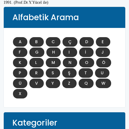
1991. (Prof.Dr.Y.Yücel ile)
Alfabetik Arama
A
B
C
Ç
D
E
F
G
H
I
İ
J
K
L
M
N
O
Ö
P
R
S
Ş
T
U
Ü
V
Y
Z
Q
W
X
Kategoriler