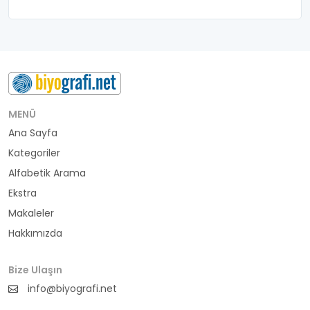
belediye başkanı
besteci
buluş
bürokrat
MENÜ
Ana Sayfa
büyükelçi
Kategoriler
cumhurbaşkanı
Alfabetik Arama
Ekstra
denizci
Makaleler
Hakkımızda
din adamı
doktor
Bize Ulaşın
info@biyografi.net
fotoğrafçı