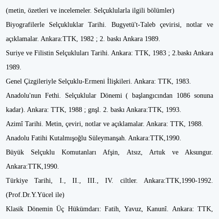
(metin, özetleri ve incelemeler. Selçuklularla ilgili bölümler)
Biyografilerle Selçukluklar Tarihi. Bugyetü't-Taleb çevirisi, notlar ve
açıklamalar. Ankara:TTK, 1982 ; 2. baskı Ankara 1989.
Suriye ve Filistin Selçukluları Tarihi. Ankara: TTK, 1983 ; 2.baskı Ankara
1989.
Genel Çizgileriyle Selçuklu-Ermeni İlişkileri. Ankara: TTK, 1983.
Anadolu'nun Fethi. Selçuklular Dönemi ( başlangıcından 1086 sonuna
kadar). Ankara: TTK, 1988 ; gnşl. 2. baskı Ankara:TTK, 1993.
Azimî Tarihi. Metin, çeviri, notlar ve açıklamalar. Ankara: TTK, 1988.
Anadolu Fatihi Kutalmışoğlu Süleymanşah. Ankara:TTK,1990.
Büyük Selçuklu Komutanları Afşin, Atsız, Artuk ve Aksungur.
Ankara:TTK,1990.
Türkiye Tarihi, I., II., III., IV. ciltler. Ankara:TTK,1990-1992.
(Prof.Dr.Y.Yücel ile)
Klasik Dönemin Üç Hükümdarı: Fatih, Yavuz, Kanunî. Ankara: TTK,