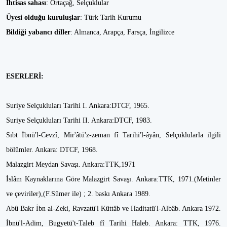
İhtisas sahası
: Ortaçağ, Selçuklular
Üyesi olduğu kuruluşlar
: Türk Tarih Kurumu
Bildiği yabancı diller
: Almanca, Arapça, Farsça, İngilizce
ESERLERİ:
Suriye Selçukluları Tarihi I. Ankara:DTCF, 1965.
Suriye Selçukluları Tarihi II. Ankara:DTCF, 1983.
Sıbt İbnü'l-Cevzî, Mir'âtü'z-zeman fî Tarihi'l-âyân, Selçuklularla ilgili
bölümler. Ankara: DTCF, 1968.
Malazgirt Meydan Savaşı. Ankara:TTK,1971
İslâm Kaynaklarına Göre Malazgirt Savaşı. Ankara:TTK, 1971.(Metinler
ve çeviriler),(F.Sümer ile) ; 2. baskı Ankara 1989.
Abû Bakr İbn al-Zeki, Ravzatü'l Küttâb ve Haditatü'l-Albâb. Ankara 1972.
İbnü'l-Adim, Bugyetü't-Taleb fî Tarihi Haleb. Ankara: TTK, 1976.