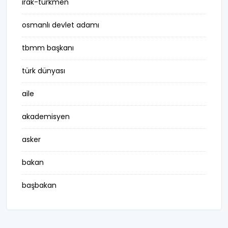
irak-türkmen
osmanlı devlet adamı
tbmm başkanı
türk dünyası
aile
akademisyen
asker
bakan
başbakan
belediye başkanı