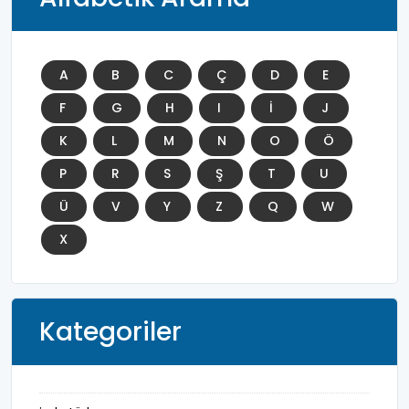
A
B
C
Ç
D
E
F
G
H
I
İ
J
K
L
M
N
O
Ö
P
R
S
Ş
T
U
Ü
V
Y
Z
Q
W
X
Kategoriler