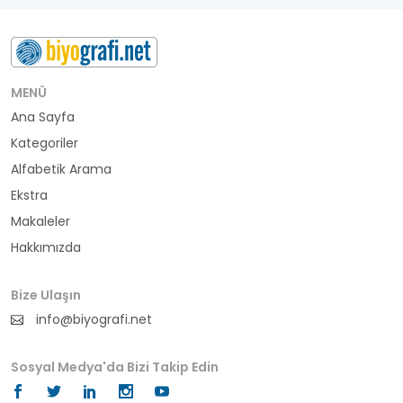
besteci
buluş
bürokrat
MENÜ
Ana Sayfa
büyükelçi
Kategoriler
cumhurbaşkanı
Alfabetik Arama
Ekstra
denizci
Makaleler
Hakkımızda
din adamı
doktor
Bize Ulaşın
info@biyografi.net
fotoğrafçı
Sosyal Medya'da Bizi Takip Edin
futbol