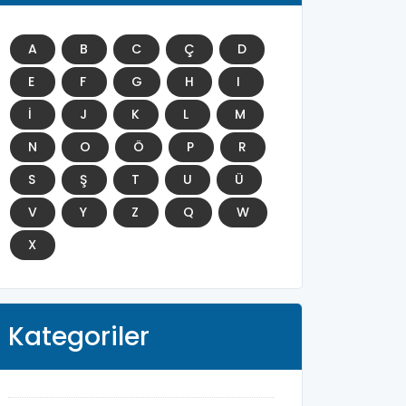
A
B
C
Ç
D
E
F
G
H
I
İ
J
K
L
M
N
O
Ö
P
R
S
Ş
T
U
Ü
V
Y
Z
Q
W
X
Kategoriler