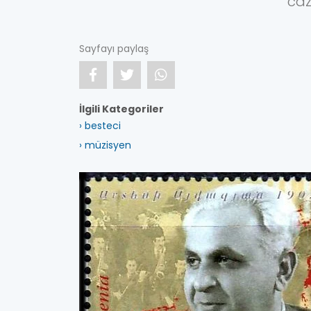
caz
Sayfayı paylaş
İlgili Kategoriler
› besteci
› müzisyen