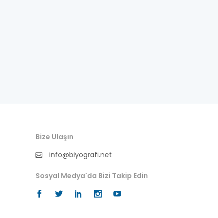
besteci
buluş
bürokrat
büyükelçi
cumhurbaşkanı
denizci
Bize Ulaşın
din adamı
info@biyografi.net
doktor
Sosyal Medya'da Bizi Takip Edin
fotoğrafçı
futbol