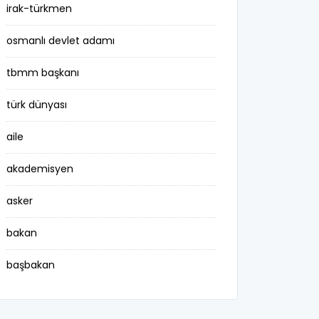
irak-türkmen
osmanlı devlet adamı
tbmm başkanı
türk dünyası
aile
akademisyen
asker
bakan
başbakan
belediye başkanı