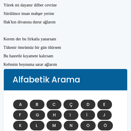
Yürek mi dayanır dilber cevrine
Sürülünce insan mahşer yerine
Hak'kın divanına durur ağlarım
Kerem der bu firkatla yanarsam
Tükenir ömrümüz bir gün ölürsem
Bu hasretle kıyamete kalırsam
Kefenim boynuma sarar ağlarım
Alfabetik Arama
A
B
C
Ç
D
E
F
G
H
I
İ
J
K
L
M
N
O
Ö