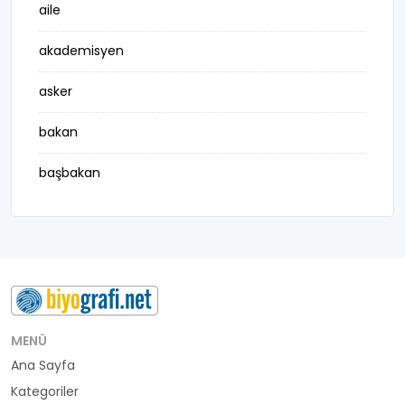
aile
akademisyen
asker
bakan
başbakan
belediye başkanı
besteci
buluş
bürokrat
MENÜ
Ana Sayfa
büyükelçi
Kategoriler