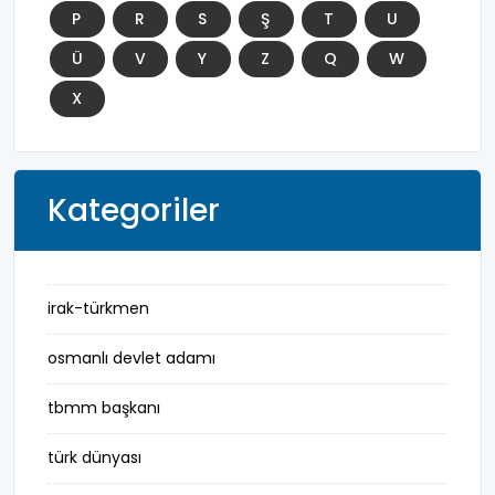
P
R
S
Ş
T
U
Ü
V
Y
Z
Q
W
X
Kategoriler
irak-türkmen
osmanlı devlet adamı
tbmm başkanı
türk dünyası