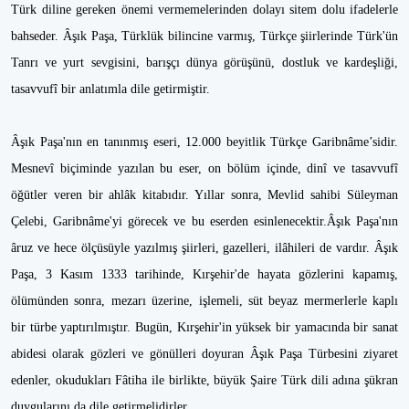
Türk diline gereken önemi vermemelerinden dolayı sitem dolu ifadelerle
bahseder. Âşık Paşa, Türklük bilincine varmış, Türkçe şiirlerinde Türk'ün
Tanrı ve yurt sevgisini, barışçı dünya görüşünü, dostluk ve kardeşliği,
tasavvufî bir anlatımla dile getirmiştir.
Âşık Paşa'nın en tanınmış eseri, 12.000 beyitlik Türkçe Garibnâme’sidir.
Mesnevî biçiminde yazılan bu eser, on bölüm içinde, dinî ve tasavvufî
öğütler veren bir ahlâk kitabıdır. Yıllar sonra, Mevlid sahibi Süleyman
Çelebi, Garibnâme'yi görecek ve bu eserden esinlenecektir.Âşık Paşa'nın
âruz ve hece ölçüsüyle yazılmış şiirleri, gazelleri, ilâhileri de vardır. Âşık
Paşa, 3 Kasım 1333 tarihinde, Kırşehir'de hayata gözlerini kapamış,
ölümünden sonra, mezarı üzerine, işlemeli, süt beyaz mermerlerle kaplı
bir türbe yaptırılmıştır. Bugün, Kırşehir'in yüksek bir yamacında bir sanat
abidesi olarak gözleri ve gönülleri doyuran Âşık Paşa Türbesini ziyaret
edenler, okudukları Fâtiha ile birlikte, büyük Şaire Türk dili adına şükran
duygularını da dile getirmelidirler.