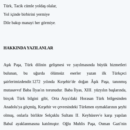
Türk, Tacik cümle yoldaş olalar,
Yol içinde birbirini yermiye
Dile bakıp manayi her görmiye.
HAKKINDA YAZILANLAR
Aşık Paşa, Türk dilinin gelişmesi ve yayılmasında büyük hizmetleri
bulunan, bu uğurda ölümsüz eserler yazan ilk Türkçeci
şairlerimizdendir.1272 yılında Kırşehir'de doğan Âşık Paşa, tanınmış
mutasavvıf Baba İlyas'ın torunudur. Baba İlyas, XIII. yüzyılın başlarında,
birçok Türk bilgini gibi, Orta Asya'daki Horasan Türk bölgesinden
Anadolu'ya göçmüş, Kırşehir ve çevresindeki Türkmen oymaklarının şeyhi
olmuş, onlarla birlikte Selçuklu Sultanı II. Keyhüsrev'e karşı yapılan
Babaî ayaklanmasına katılmıştır. Oğlu Muhlis Paşa, Osman Gazi'nin