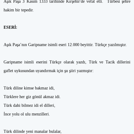
Aşık Paşa 3 Kasım 1333 tarihinde Kırşehir'de vefat etti. Türbesi şehre
hakim bir tepedir.
ESERİ:
Aşık Paşa’nın Garipname isimli eseri 12.000 beyittir. Türkçe yazılmıştır.
Garipname isimli eserini Türkçe olarak yazdı, Türk ve Tacik dillerini
gaflet uykusundan uyandırmak için şu şiiri yazmıştır:
Türk diline kimse bakmaz idi,
Türklere her giz gönül akmaz idi.
Türk dahi bilmez idi el dilleri,
İnce yolu ol ulu menzilleri.
Türk dilinde yeni manalar bulalar,