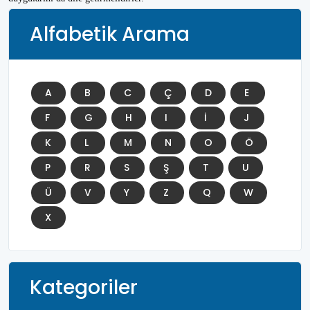
Alfabetik Arama
A
B
C
Ç
D
E
F
G
H
I
İ
J
K
L
M
N
O
Ö
P
R
S
Ş
T
U
Ü
V
Y
Z
Q
W
X
Kategoriler