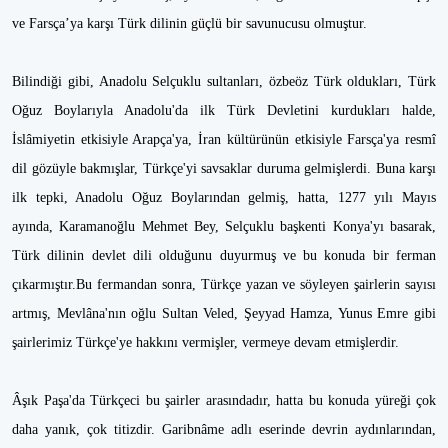
ve Farsça’ya karşı Türk dilinin güçlü bir savunucusu olmuştur.
Bilindiği gibi, Anadolu Selçuklu sultanları, özbeöz Türk oldukları, Türk
Oğuz Boylarıyla Anadolu'da ilk Türk Devletini kurdukları halde,
İslâmiyetin etkisiyle Arapça'ya, İran kültürünün etkisiyle Farsça'ya resmî
dil gözüyle bakmışlar, Türkçe'yi savsaklar duruma gelmişlerdi. Buna karşı
ilk tepki, Anadolu Oğuz Boylarından gelmiş, hatta, 1277 yılı Mayıs
ayında, Karamanoğlu Mehmet Bey, Selçuklu başkenti Konya'yı basarak,
Türk dilinin devlet dili olduğunu duyurmuş ve bu konuda bir ferman
çıkarmıştır.Bu fermandan sonra, Türkçe yazan ve söyleyen şairlerin sayısı
artmış, Mevlâna'nın oğlu Sultan Veled, Şeyyad Hamza, Yunus Emre gibi
şairlerimiz Türkçe'ye hakkını vermişler, vermeye devam etmişlerdir.
Âşık Paşa'da Türkçeci bu şairler arasındadır, hatta bu konuda yüreği çok
daha yanık, çok titizdir. Garibnâme adlı eserinde devrin aydınlarından,