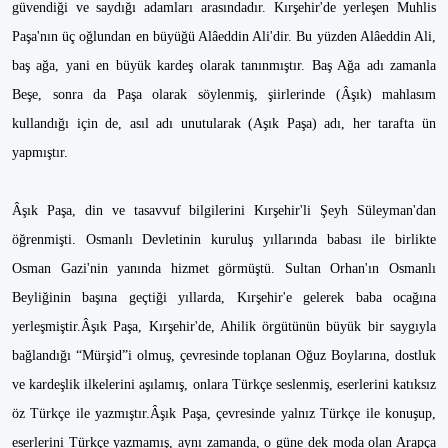
güvendiği ve saydığı adamları arasındadır. Kırşehir'de yerleşen Muhlis
Paşa'nın üç oğlundan en büyüğü Alâeddin Ali'dir. Bu yüzden Alâeddin Ali,
baş ağa, yani en büyük kardeş olarak tanınmıştır. Baş Ağa adı zamanla
Beşe, sonra da Paşa olarak söylenmiş, şiirlerinde (Âşık) mahlasım
kullandığı için de, asıl adı unutularak (Aşık Paşa) adı, her tarafta ün
yapmıştır.
Âşık Paşa, din ve tasavvuf bilgilerini Kırşehir'li Şeyh Süleyman'dan
öğrenmişti. Osmanlı Devletinin kuruluş yıllarında babası ile birlikte
Osman Gazi'nin yanında hizmet görmüştü. Sultan Orhan'ın Osmanlı
Beyliğinin başına geçtiği yıllarda, Kırşehir'e gelerek baba ocağına
yerleşmiştir.Âşık Paşa, Kırşehir'de, Ahilik örgütünün büyük bir saygıyla
bağlandığı “Mürşid”i olmuş, çevresinde toplanan Oğuz Boylarına, dostluk
ve kardeşlik ilkelerini aşılamış, onlara Türkçe seslenmiş, eserlerini katıksız
öz Türkçe ile yazmıştır.Âşık Paşa, çevresinde yalnız Türkçe ile konuşup,
eserlerini Türkçe yazmamış, aynı zamanda, o güne dek moda olan Arapça