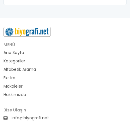
belediye başkanı
besteci
buluş
bürokrat
MENÜ
Ana Sayfa
büyükelçi
Kategoriler
cumhurbaşkanı
Alfabetik Arama
Ekstra
denizci
Makaleler
Hakkımızda
din adamı
doktor
Bize Ulaşın
info@biyografi.net
fotoğrafçı