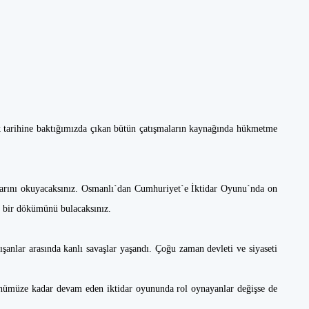
 tarihine baktığımızda çıkan bütün çatışmaların kaynağında hükmetme
alarını okuyacaksınız. Osmanlı`dan Cumhuriyet`e İktidar Oyunu`nda on
ın bir dökümünü bulacaksınız.
lışanlar arasında kanlı savaşlar yaşandı. Çoğu zaman devleti ve siyaseti
ünümüze kadar devam eden iktidar oyununda rol oynayanlar değişse de