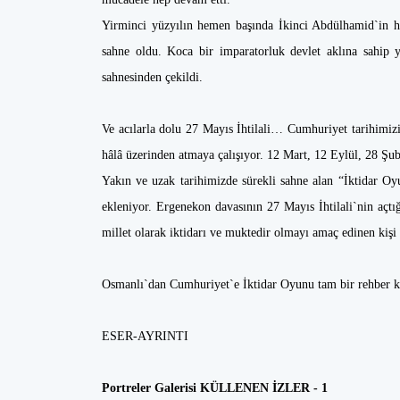
Yirminci yüzyılın hemen başında İkinci Abdülhamid`in ha
sahne oldu. Koca bir imparatorluk devlet aklına sahip yö
sahnesinden çekildi.
Ve acılarla dolu 27 Mayıs İhtilali… Cumhuriyet tarihimizin
hâlâ üzerinden atmaya çalışıyor. 12 Mart, 12 Eylül, 28 Şub
Yakın ve uzak tarihimizde sürekli sahne alan “İktidar Oy
ekleniyor. Ergenekon davasının 27 Mayıs İhtilali`nin açtı
millet olarak iktidarı ve muktedir olmayı amaç edinen kişi
Osmanlı`dan Cumhuriyet`e İktidar Oyunu tam bir rehber k
ESER-AYRINTI
Portreler Galerisi KÜLLENEN İZLER - 1