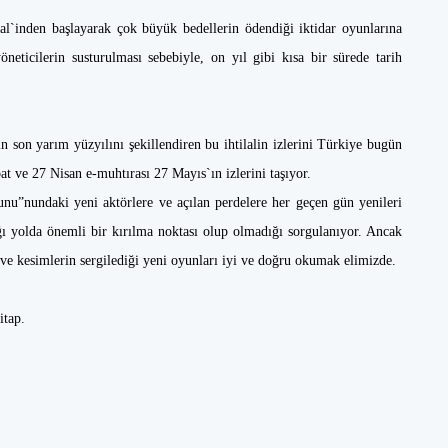
l`inden başlayarak çok büyük bedellerin ödendiği iktidar oyunlarına
neticilerin susturulması sebebiyle, on yıl gibi kısa bir sürede tarih
 son yarım yüzyılını şekillendiren bu ihtilalin izlerini Türkiye bugün
at ve 27 Nisan e-muhtırası 27 Mayıs`ın izlerini taşıyor.
unu”nundaki yeni aktörlere ve açılan perdelere her geçen gün yenileri
ğı yolda önemli bir kırılma noktası olup olmadığı sorgulanıyor. Ancak
 ve kesimlerin sergilediği yeni oyunları iyi ve doğru okumak elimizde.
itap.