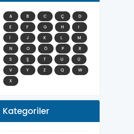
A
B
C
Ç
D
E
F
G
H
I
İ
J
K
L
M
N
O
Ö
P
R
S
Ş
T
U
Ü
V
Y
Z
Q
W
X
Kategoriler