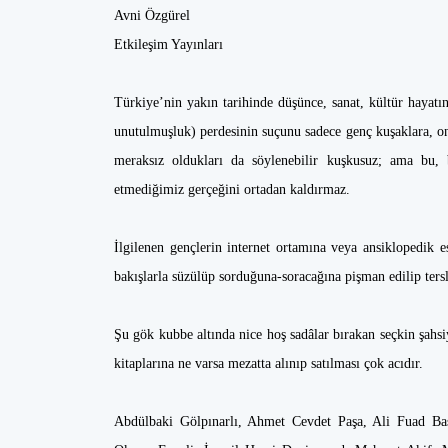
Avni Özgürel
Etkileşim Yayınları
Türkiye’nin yakın tarihinde düşünce, sanat, kültür hayatın
unutulmuşluk) perdesinin suçunu sadece genç kuşaklara, onl
meraksız oldukları da söylenebilir kuşkusuz; ama bu, 
etmediğimiz gerçeğini ortadan kaldırmaz.
İlgilenen gençlerin internet ortamına veya ansiklopedik 
bakışlarla süzülüp sorduğuna-soracağına pişman edilip ters
Şu gök kubbe altında nice hoş sadâlar bırakan seçkin şahsiy
kitaplarına ne varsa mezatta alınıp satılması çok acıdır.
Abdülbaki Gölpınarlı, Ahmet Cevdet Paşa, Ali Fuad Baş