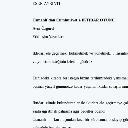
ESER-AYRINTI
Osmanlı`dan Cumhuriyet`e İKTİDAR OYUNU
Avni Özgürel
Etkileşim Yayınları
İktidarı ele geçirmek, hükmetmek ve yönetmek… İnsanlık
ve yönetme isteğinin izlerini görürüz.
Elinizdeki kitapta bu isteğin bizim tarihimizdeki yansım
beşinci yüzyıl günümüze kadar yaşanan iktidar savaşların
İktidarı elinde bulunduranlar ile iktidarı ele geçirmeye ça
zaafa uğratmak pahasına ağır bedeller ödendi.
Osmanlı`nın kuruluşundan kısa bir süre sonra başlayıp g
mücadele hep devam etti.