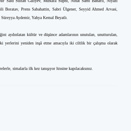
r Said Sultan Galiyev, Mustafa Suphi, Nihat Sami Banarlı, Niyazi
li Boratav, Prens Sabahattin, Sabri Ülgener, Seyyid Ahmed Arvasi,
t Süreyya Aydemir, Yahya Kemal Beyatlı.
eğini aydınlatan kültür ve düşünce adamlarının unutulan, unutturulan,
ki yerlerini yeniden inşâ etme amacıyla iki ciltlik bir çalışma olarak
lerle, simalarla ilk kez tanışıyor hissine kapılacaksınız.