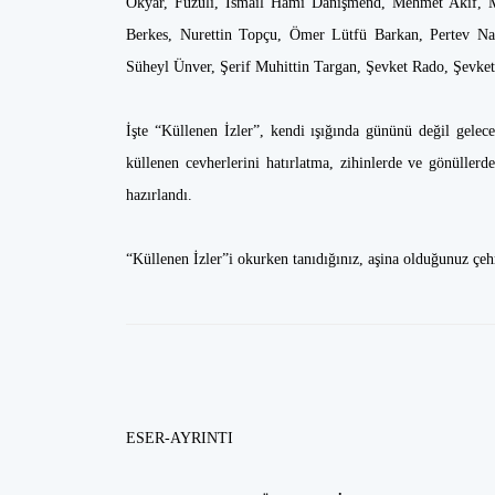
Okyar, Fuzuli, İsmail Hami Danişmend, Mehmet Akif, Mi
Berkes, Nurettin Topçu, Ömer Lütfü Barkan, Pertev Nai
Süheyl Ünver, Şerif Muhittin Targan, Şevket Rado, Şevke
İşte “Küllenen İzler”, kendi ışığında gününü değil gelec
küllenen cevherlerini hatırlatma, zihinlerde ve gönüllerde
hazırlandı.
“Küllenen İzler”i okurken tanıdığınız, aşina olduğunuz çehre
ESER-AYRINTI