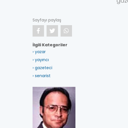
gaze
Sayfayı paylaş
İlgili Kategoriler
› yazar
› yayıncı
› gazeteci
› senarist