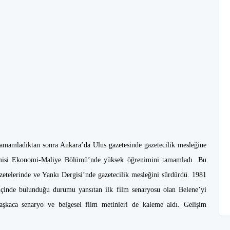
 tamamladıktan sonra Ankara’da Ulus gazetesinde gazetecilik mesleğine
demisi Ekonomi-Maliye Bölümü’nde yüksek öğrenimini tamamladı. Bu
azetelerinde ve Yankı Dergisi’nde gazetecilik mesleğini sürdürdü. 1981
 içinde bulunduğu durumu yansıtan ilk film senaryosu olan Belene’yi
aşkaca senaryo ve belgesel film metinleri de kaleme aldı. Gelişim