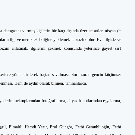
a damgasını vurmuş kişilerin bir kaçı dışında üzerine atılan nisyan (=
arın ilgi ve merak eksikliğine yüklemek haksızlık olur. Evet ilgisiz ve
bizim anlatmak, ilgilerini çekmek konusunda yeterince gayret sarf
eserlere yönlendirilerek baştan savulması. Soru soran gencin küçümser
lenmesi. Hem de aydın olarak bilinen, tanınanlarca.
etlerin mektuplarından fotoğraflarına, el yazılı notlarından eşyalarına,
gil, Elmalılı Hamdi Yazır, Erol Güngör, Fethi Gemuhluoğlu, Fethi