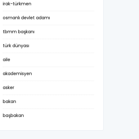
irak-türkmen
osmanlı devlet adamı
tbmm başkanı
türk dünyası
aile
akademisyen
asker
bakan
başbakan
belediye başkanı