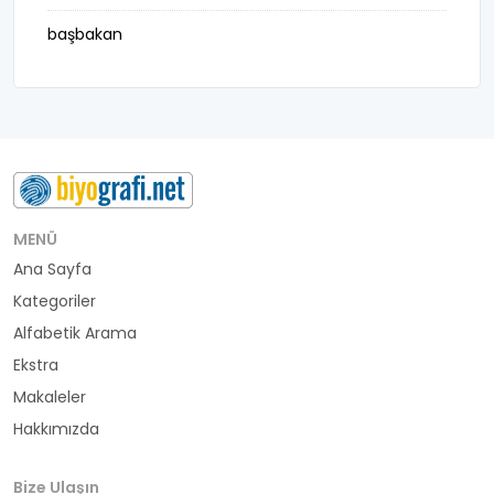
başbakan
belediye başkanı
besteci
buluş
bürokrat
MENÜ
Ana Sayfa
büyükelçi
Kategoriler
cumhurbaşkanı
Alfabetik Arama
Ekstra
denizci
Makaleler
Hakkımızda
din adamı
doktor
Bize Ulaşın