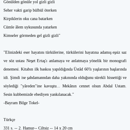
Gönülden gönüle yol gizli gizli
Seher vakti garip bülbül öterken
Kirpiklerin oku cana batarken
Cümle âlem uykusunda yatarken
Kimseler görmeden gel gizli gizli"
"Elinizdeki eser hayatını türkülerine, türkülerini hayatına adamış eşsiz saz
ve söz ustası Neşet Ertaş'ı anlamaya ve anlatmaya yönelik bir monografi
denemesi. Kitabın ilk baskısı yapıldığında Üstâd 60'lı yaşlarının başlarında
idi. Şimdi ise şahdamanndan daha yakınında olduğunu sürekli hissettiği ve
söylediği "yâreden"ine kavuştu... Mekânın cennet olsun Abdal Ustam.
Sesin kubbemizde ebediyen yankılanacak."
-Bayram Bilge Tokel-
Türkçe
331 s. -- 2. Hamur-- Ciltsiz -- 14 x 20 cm