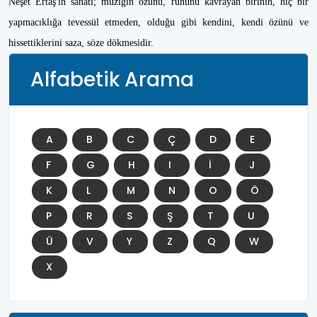
Neşet Ertaş'ın sanatı; müziğin özünü, ruhunu kavrayan birinin, hiç bir
yapmacıklığa tevessül etmeden, olduğu gibi kendini, kendi özünü ve
hissettiklerini saza, söze dökmesidir.
Alfabetik Arama
A
B
C
Ç
D
E
F
G
H
I
İ
J
K
L
M
N
O
Ö
P
R
S
Ş
T
U
Ü
V
Y
Z
Q
W
X