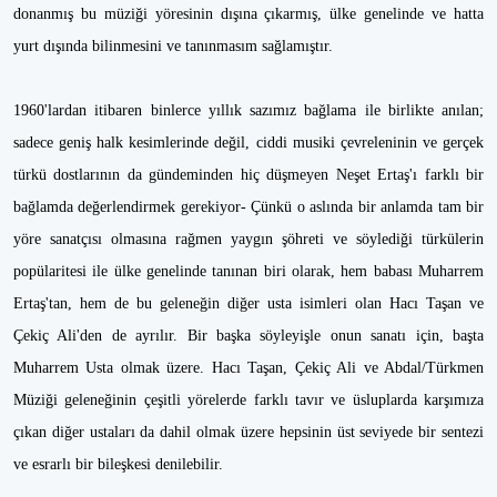
donanmış bu müziği yöresinin dışına çıkarmış, ülke genelinde ve hatta
yurt dışında bilinmesini ve tanınmasım sağlamıştır.
1960'lardan itibaren binlerce yıllık sazımız bağlama ile birlikte anılan;
sadece geniş halk kesimlerinde değil, ciddi musiki çevreleninin ve gerçek
türkü dostlarının da gündeminden hiç düşmeyen Neşet Ertaş'ı farklı bir
bağlamda değerlendirmek gerekiyor- Çünkü o aslında bir anlamda tam bir
yöre sanatçısı olmasına rağmen yaygın şöhreti ve söylediği türkülerin
popülaritesi ile ülke genelinde tanınan biri olarak, hem babası Muharrem
Ertaş'tan, hem de bu geleneğin diğer usta isimleri olan Hacı Taşan ve
Çekiç Ali'den de ayrılır. Bir başka söyleyişle onun sanatı için, başta
Muharrem Usta olmak üzere. Hacı Taşan, Çekiç Ali ve Abdal/Türkmen
Müziği geleneğinin çeşitli yörelerde farklı tavır ve üsluplarda karşımıza
çıkan diğer ustaları da dahil olmak üzere hepsinin üst seviyede bir sentezi
ve esrarlı bir bileşkesi denilebilir.