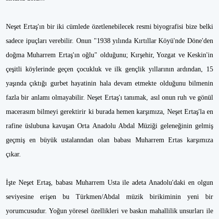
Neşet Ertaş'ın bir iki cümlede özetlenebilecek resmi biyografisi bize belki
sadece ipuçları verebilir. Onun "1938 yılında Kırtıllar Köyü'nde Döne'den
doğma Muharrem Ertaş'ın oğlu" olduğunu; Kırşehir, Yozgat ve Keskin'in
çeşitli köylerinde geçen çocukluk ve ilk gençlik yıllarının ardından, 15
yaşında çıktığı gurbet hayatinin hala devam etmekte olduğunu bilmenin
fazla bir anlamı olmayabilir. Neşet Ertaş'ı tanımak, asıl onun ruh ve gönül
macerasım bilmeyi gerektirir ki burada hemen karşımıza, Neşet Ertaş'la en
rafine üslubuna kavuşan Orta Anadolu Abdal Müziği geleneğinin gelmiş
geçmiş en büyük ustalanndan olan babası Muharrem Ertas karşımıza
çıkar.
İşte Neşet Ertaş, babası Muharrem Usta ile adeta Anadolu'daki en olgun
seviyesine erişen bu Türkmen/Abdal müzik birikiminin yeni bir
yorumcusudur. Yoğun yöresel özellikleri ve baskın mahallilik unsurları ile