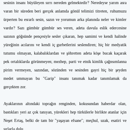
sesinin insanı büyüleyen sırrı nereden gelmektedir? Neredeyse yarım asra
varan bir süreden beri gerçek anlamda gönül telimizi titreten, ruhumuzu
ürperten bu esrarlı sesin, sazın ve yorumun arka planında neler ve kimler
vardır? Sazı gümbür gümbür ses veren, adeta davula eslik edercesine
sazının göğsünde pençesiyle sesler çıkaran, hep samimi ve kendi halinde
yüreğinin acılarını ve kendi iç gurbetlerini seslendiren; hiç bir medyatik
tutumu olmayan, kalabalıklardan ve şöhretten adeta köşe bucak kaçarak
pek ortalıklarda görünmeyen; mezhep, parti ve etnik kimlik çağnsımlanna
pirim vermeyen, sazından, sözünden ve sesinden gayri hiç bir şeyden
medet ummayan bu "Garip" insanı tanımak kadar tanımlamak da
gerçekten zor.
Ayaklarının altındaki toprağın renginden, kokusundan haberdar olan,
bastıkları yeri az çok tanıyan, yürekleri hep türkülerle birlikte atanlar için
Neşet Ertaş, belki de tam bir "yaşayan efsane"; meçhul, uzak, esatiri ve
sırlarla dolu...