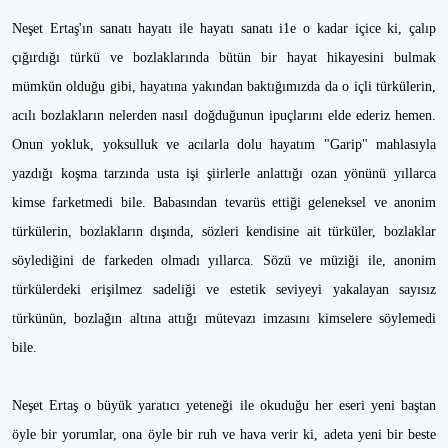
Neşet Ertaş'ın sanatı hayatı ile hayatı sanatı i1e o kadar içice ki, çalıp
çığırdığı türkü ve bozlaklarında bütün bir hayat hikayesini bulmak
mümkün olduğu gibi, hayatına yakından baktığımızda da o içli türkülerin,
acılı bozlakların nelerden nasıl doğduğunun ipuçlarını elde ederiz hemen.
Onun yokluk, yoksulluk ve acılarla dolu hayatım "Garip" mahlasıyla
yazdığı koşma tarzında usta işi şiirlerle anlattığı ozan yönünü yıllarca
kimse farketmedi bile. Babasından tevarüs ettiği geleneksel ve anonim
türkülerin, bozlakların dışında, sözleri kendisine ait türküler, bozlaklar
söylediğini de farkeden olmadı yıllarca. Sözü ve müziği ile, anonim
türkülerdeki erişilmez sadeliği ve estetik seviyeyi yakalayan sayısız
türkünün, bozlağın altına attığı mütevazı imzasını kimselere söylemedi
bile.
Neşet Ertaş o büyük yaratıcı yeteneği ile okuduğu her eseri yeni baştan
öyle bir yorumlar, ona öyle bir ruh ve hava verir ki, adeta yeni bir beste