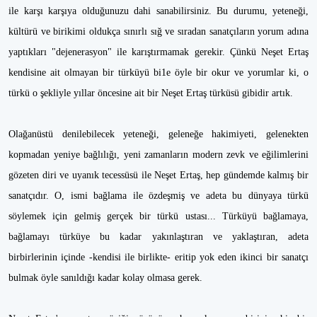
ile karşı karşıya olduğunuzu dahi sanabilirsiniz. Bu durumu, yeteneği,
kültürü ve birikimi oldukça sınırlı sığ ve sıradan sanatçıların yorum adına
yaptıkları "dejenerasyon" ile karıştırmamak gerekir. Çünkü Neşet Ertaş
kendisine ait olmayan bir türküyü bi1e öyle bir okur ve yorumlar ki, o
türkü o şekliyle yıllar öncesine ait bir Neşet Ertaş türküsü gibidir artık.
Olağanüstü denilebilecek yeteneği, geleneğe hakimiyeti, gelenekten
kopmadan yeniye bağlılığı, yeni zamanların modern zevk ve eğilimlerini
gözeten diri ve uyanık tecessüsü ile Neşet Ertaş, hep gündemde kalmış bir
sanatçıdır. O, ismi bağlama ile özdeşmiş ve adeta bu dünyaya türkü
söylemek için gelmiş gerçek bir türkü ustası... Türküyü bağlamaya,
bağlamayı türküye bu kadar yakınlaştıran ve yaklaştıran, adeta
birbirlerinin içinde -kendisi ile birlikte- eritip yok eden ikinci bir sanatçı
bulmak öyle sanıldığı kadar kolay olmasa gerek.