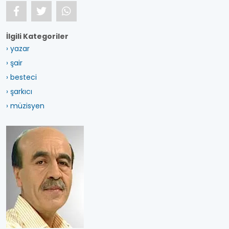
İlgili Kategoriler
› yazar
› şair
› besteci
› şarkıcı
› müzisyen