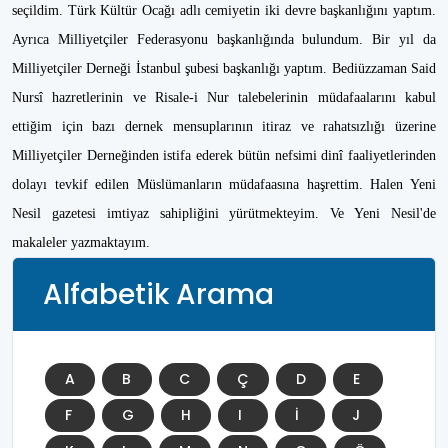
seçildim. Türk Kültür Ocağı adlı cemiyetin iki devre başkanlığını yaptım.
Ayrıca Milliyetçiler Federasyonu başkanlığında bulundum. Bir yıl da
Milliyetçiler Derneği İstanbul şubesi başkanlığı yaptım. Bediüzzaman Said
Nursî hazretlerinin ve Risale-i Nur talebelerinin müdafaalarını kabul
ettiğim için bazı dernek mensuplarının itiraz ve rahatsızlığı üzerine
Milliyetçiler Derneğinden istifa ederek bütün nefsimi dinî faaliyetlerinden
dolayı tevkif edilen Müslümanların müdafaasına haşrettim. Halen Yeni
Nesil gazetesi imtiyaz sahipliğini yürütmekteyim. Ve Yeni Nesil'de
makaleler yazmaktayım.
Alfabetik Arama
A
B
C
Ç
D
E
F
G
H
I
İ
J