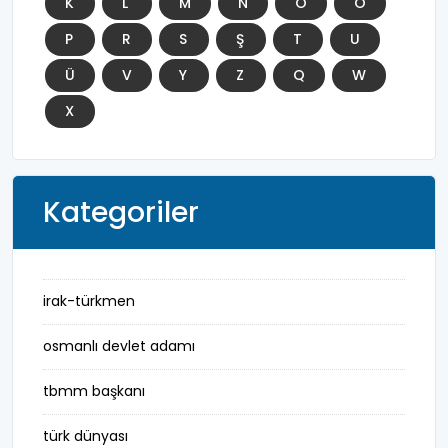
K
L
M
N
O
Ö
P
R
S
Ş
T
U
Ü
V
Y
Z
Q
W
X
Kategoriler
irak-türkmen
osmanlı devlet adamı
tbmm başkanı
türk dünyası