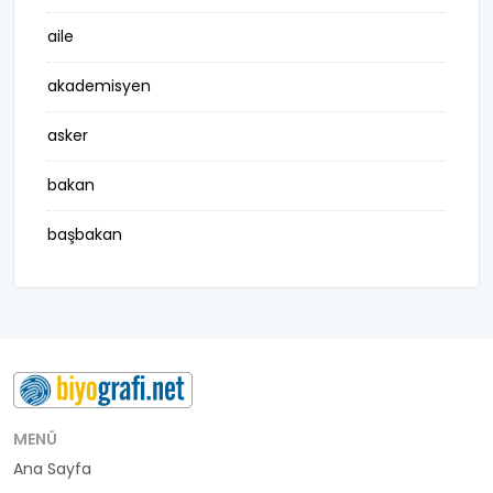
aile
akademisyen
asker
bakan
başbakan
belediye başkanı
besteci
buluş
bürokrat
MENÜ
Ana Sayfa
büyükelçi