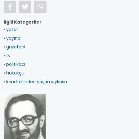
İlgili Kategoriler
› yazar
› yayıncı
› gazeteci
› tv
› politikacı
› hukukçu
› kendi dilinden yaşamöyküsü