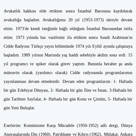
Avukatlık hakkını elde ettikten sonra İstanbul Barosuna kaydolarak
avukatlığa başladım. Avukatlığıma 20 yıl (1953-1973) süreyle devam
ettim. 1973'de kendi isteğimle bağlı olduğum İstanbul Barosundan istifa
ettim. 1973 yılında hac vazifesini ifa ettikten sonra Suudi Arabistan'ın
Cidde Radyosu Türkçe yayın bölümünde 1974 yılı Eylül ayında çalışmaya
başladım. 1989 yılının Martında yaş haddi sebebiyle akdim sona erdi. 15
yıl programcı ve spiker olarak görev yaptım. Bununla beraber şu anda
müteavin olarak (yardımcı olarak) Cidde radyosunda programlarımın
yayınlanması devam etmektedir. Devam eden programlarım: 1- Haftada
bir gün Edebiyat Dünyası, 2- Haftada bir gün İlim ve İman, 3-Haftada bir
gün Tarihten Sayfalar, 4- Haftada bir gün Konu ve Çözüm, 5- Haftada bir
gün Yeni Buluşlar.
Eserlerim: Komünizme Karşı Mücadele (1950-1952) adlı dergi, Dünya
Anayasalarında Din (1960), Patrikhane ve Kıbrıs (1962), Mülakat, Ankara