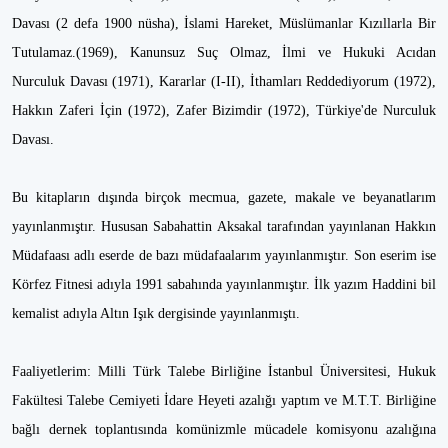
Davası (2 defa 1900 nüsha), İslami Hareket, Müslümanlar Kızıllarla Bir
Tutulamaz.(1969), Kanunsuz Suç Olmaz, İlmi ve Hukuki Acıdan
Nurculuk Davası (1971), Kararlar (I-II), İthamları Reddediyorum (1972),
Hakkın Zaferi İçin (1972), Zafer Bizimdir (1972), Türkiye'de Nurculuk
Davası.
Bu kitapların dışında birçok mecmua, gazete, makale ve beyanatlarım
yayınlanmıştır. Hususan Sabahattin Aksakal tarafından yayınlanan Hakkın
Müdafaası adlı eserde de bazı müdafaalarım yayınlanmıştır. Son eserim ise
Körfez Fitnesi adıyla 1991 sabahında yayınlanmıştır. İlk yazım Haddini bil
kemalist adıyla Altın Işık dergisinde yayınlanmıştı.
Faaliyetlerim: Milli Türk Talebe Birliğine İstanbul Üniversitesi, Hukuk
Fakültesi Talebe Cemiyeti İdare Heyeti azalığı yaptım ve M.T.T. Birliğine
bağlı dernek toplantısında komünizmle mücadele komisyonu azalığına