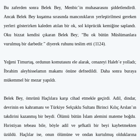
Bu zaferden sonra Belek Bey, Menbic’in muhasarasını şiddetlendirdi.
Ancak Belek Bey kuşatma sırasında mancınıkların yerleştirilmesi gereken
yerleri gösterirken kaleden atılan bir ok, sol köprücük kemiğine saplandı.
Oku bizzat kendisi çıkaran Belek Bey; “Bu ok bütün Müslümanlara
vurulmuş bir darbedir.” diyerek ruhunu teslim etti (1124).
Yeğeni Timurtaş, ordunun komutasını ele alarak, cenazeyi Haleb’e yolladı;
İbrahim aleyhisselamın makamı önüne defnedildi. Daha sonra buraya
mükemmel bir mezar yapıldı.
Belek Bey, ömrünü Haçlılara karşı cihad etmekle geçirdi. Adil, dindar,
devrinin en kahramanı ve Türkiye Selçuklu Sultanı Birinci Kılıç Arslan’ın
takdirini kazanmış bir beydi. Ölümü bütün İslam alemini mateme boğdu.
Hıristiyan tebeası bile, böyle adil ve şefkatli bir beyi kaybetmekten
üzüldü. Haçlılar ise, onun ölümüne ve ondan kurtulmuş olduklarına