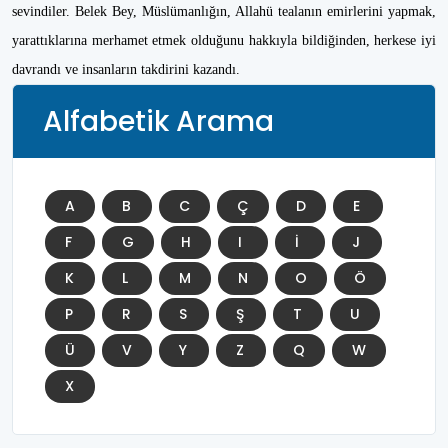
sevindiler. Belek Bey, Müslümanlığın, Allahü tealanın emirlerini yapmak,
yarattıklarına merhamet etmek olduğunu hakkıyla bildiğinden, herkese iyi
davrandı ve insanların takdirini kazandı.
Alfabetik Arama
A
B
C
Ç
D
E
F
G
H
I
İ
J
K
L
M
N
O
Ö
P
R
S
Ş
T
U
Ü
V
Y
Z
Q
W
X