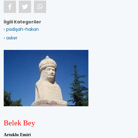
İlgili Kategoriler
› padişah-hakan
› asker
Belek Bey
Artuklu Emiri