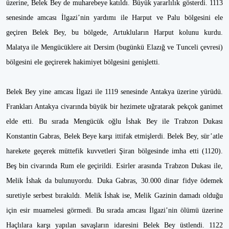
üzerine, Belek Bey de muharebeye katıldı. Büyük yararlılık gösterdi. 1113
senesinde amcası İlgazi’nin yardımı ile Harput ve Palu bölgesini ele
geçiren Belek Bey, bu bölgede, Artukluların Harput kolunu kurdu.
Malatya ile Mengücüklere ait Dersim (bugünkü Elazığ ve Tunceli çevresi)
bölgesini ele geçirerek hakimiyet bölgesini genişletti.
Belek Bey yine amcası İlgazi ile 1119 senesinde Antakya üzerine yürüdü.
Frankları Antakya civarında büyük bir hezimete uğratarak pekçok ganimet
elde etti. Bu sırada Mengücük oğlu İshak Bey ile Trabzon Dukası
Konstantin Gabras, Belek Beye karşı ittifak etmişlerdi. Belek Bey, sür’atle
harekete geçerek müttefik kuvvetleri Şiran bölgesinde imha etti (1120).
Beş bin civarında Rum ele geçirildi. Esirler arasında Trabzon Dukası ile,
Melik İshak da bulunuyordu. Duka Gabras, 30.000 dinar fidye ödemek
suretiyle serbest bırakıldı. Melik İshak ise, Melik Gazinin damadı olduğu
için esir muamelesi görmedi. Bu sırada amcası İlgazi’nin ölümü üzerine
Haçlılara karşı yapılan savaşların idaresini Belek Bey üstlendi. 1122