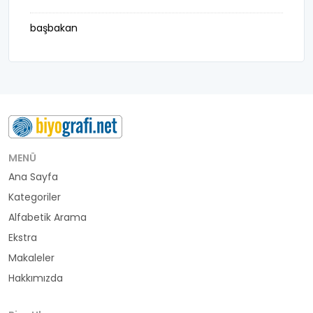
başbakan
belediye başkanı
besteci
buluş
bürokrat
MENÜ
Ana Sayfa
büyükelçi
Kategoriler
cumhurbaşkanı
Alfabetik Arama
Ekstra
denizci
Makaleler
Hakkımızda
din adamı
doktor