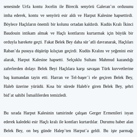
senesinde Urfa kontu Jocelin ile Birecik senyörü Galeran’ın ordusunu
imha ederek, kontu ve senyörü esir aldı ve Harput Kalesine hapsettirdi.
Böylece Haçlıların önemli bir kolunu ortadan kaldırdı. Kudüs Kralı İkinci
Baudouin intikam almak ve Haçlı kontlarını kurtarmak için büyük bir
orduyla harekete geçti. Fakat Belek Bey daha sür’atli davranarak, Haçlıları
Raban’da pusuya düşürüp kılıçtan geçirdi. Kudüs Kralını ve yeğenini esir
alarak, Harput Kalesine hapsetti. Selçuklu Sultanı Mahmud kazandığı
zaferlerden dolayı Belek Beyi Haçlılara karşı savaşan Türk kuvvetlerine
baş kumandan tayin etti. Harran ve Tel-başer’i ele geçiren Belek Bey,
Haleb üzerine yürüdü. Kısa bir sürede Haleb'e giren Belek Bey, şehri
bid’at sahibi İsmaililerden temizledi.
Bu sırada Harput Kalesinin tamirinde çalışan Gerger Ermenileri isyan
ederek kaledeki esir Haçlı kralı ile kontları kurtardılar. Durumu haber alan
Belek Bey, on beş günde Halep’ten Harput’a geldi. Bu işte parmağı