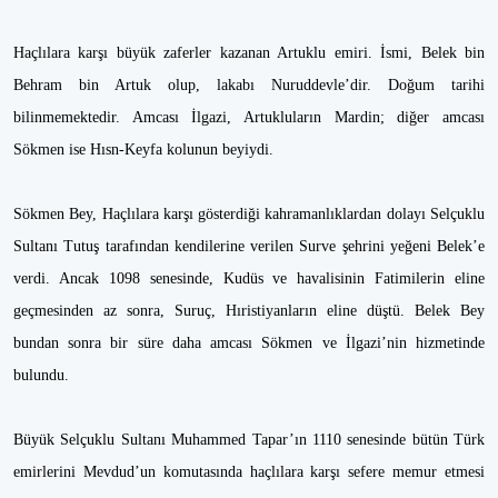
Haçlılara karşı büyük zaferler kazanan Artuklu emiri. İsmi, Belek bin
Behram bin Artuk olup, lakabı Nuruddevle’dir. Doğum tarihi
bilinmemektedir. Amcası İlgazi, Artukluların Mardin; diğer amcası
Sökmen ise Hısn-Keyfa kolunun beyiydi.
Sökmen Bey, Haçlılara karşı gösterdiği kahramanlıklardan dolayı Selçuklu
Sultanı Tutuş tarafından kendilerine verilen Surve şehrini yeğeni Belek’e
verdi. Ancak 1098 senesinde, Kudüs ve havalisinin Fatimilerin eline
geçmesinden az sonra, Suruç, Hıristiyanların eline düştü. Belek Bey
bundan sonra bir süre daha amcası Sökmen ve İlgazi’nin hizmetinde
bulundu.
Büyük Selçuklu Sultanı Muhammed Tapar’ın 1110 senesinde bütün Türk
emirlerini Mevdud’un komutasında haçlılara karşı sefere memur etmesi