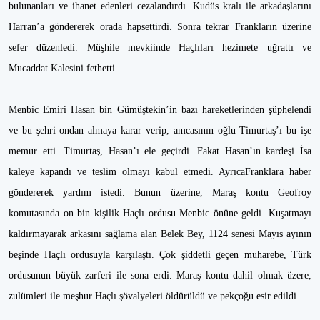
bulunanları ve ihanet edenleri cezalandırdı. Kudüs kralı ile arkadaşlarını
Harran’a göndererek orada hapsettirdi. Sonra tekrar Frankların üzerine
sefer düzenledi. Müşhile mevkiinde Haçlıları hezimete uğrattı ve
Mucaddat Kalesini fethetti.
Menbic Emiri Hasan bin Gümüştekin’in bazı hareketlerinden şüphelendi
ve bu şehri ondan almaya karar verip, amcasının oğlu Timurtaş’ı bu işe
memur etti. Timurtaş, Hasan’ı ele geçirdi. Fakat Hasan’ın kardeşi İsa
kaleye kapandı ve teslim olmayı kabul etmedi. AyrıcaFranklara haber
göndererek yardım istedi. Bunun üzerine, Maraş kontu Geofroy
komutasında on bin kişilik Haçlı ordusu Menbic önüne geldi. Kuşatmayı
kaldırmayarak arkasını sağlama alan Belek Bey, 1124 senesi Mayıs ayının
beşinde Haçlı ordusuyla karşılaştı. Çok şiddetli geçen muharebe, Türk
ordusunun büyük zarferi ile sona erdi. Maraş kontu dahil olmak üzere,
zulümleri ile meşhur Haçlı şövalyeleri öldürüldü ve pekçoğu esir edildi.