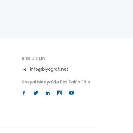
besteci
buluş
bürokrat
büyükelçi
cumhurbaşkanı
Bize Ulaşın
info@biyografi.net
denizci
Sosyal Medya'da Bizi Takip Edin
din adamı
doktor
fotoğrafçı
futbol