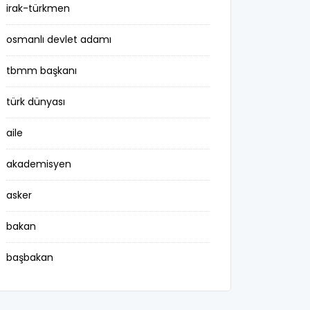
irak-türkmen
osmanlı devlet adamı
tbmm başkanı
türk dünyası
aile
akademisyen
asker
bakan
başbakan
belediye başkanı