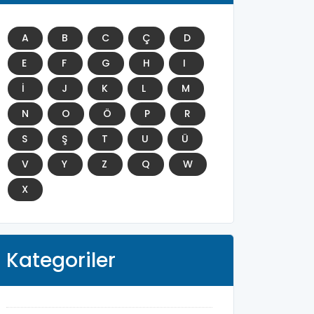
A
B
C
Ç
D
E
F
G
H
I
İ
J
K
L
M
N
O
Ö
P
R
S
Ş
T
U
Ü
V
Y
Z
Q
W
X
Kategoriler