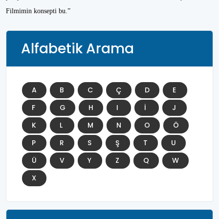
Filmimin konsepti bu.”
Alfabetik Arama
A
B
C
Ç
D
E
F
G
H
I
İ
J
K
L
M
N
O
Ö
P
R
S
Ş
T
U
Ü
V
Y
Z
Q
W
X