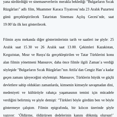
yana sürdürdüğü ve sinemaseverlerin merakla beklediği “Bulgarların Sıcak
Rüzgârları” adlı film, Muammer Karaca Tiyatrosu’nda 23 Aralık Pazartesi
günü gerçekleştirilecek Tataristan Sineması Açılış Gecesi’nde, saat
19.00’da ilk kez gösterilecek.
Filmin aynı mekanda diğer gösterimlerinin tarih ve saatleri ise şöyle: 25
Aralık saat 15.30 ve 26 Aralık saat 13.00. Çekimleri Kazakistan,
Kırgızistan, Mısır ve Rusya’da gerçekleştirilen ve Tatar Türklerini konu
alan filmin yönetmeni Mansurov, daha önce filmle ilgili Zaman’a verdiği
söyleşide “Bulgarların Sıcak Rüzgârları”nın Attila’dan Cengiz Han’a kadar
geçen zamanı işleyeceğini söylemişti. Mansurov, Türklerin büyük ve güçlü
devletlere sahip oldukları zamanlarda, kimsenin kimseyle savaşmadan dini,
medeniyeti ve kültürüyle rahatça yaşamasının temini için mücadele
verdiğini belirtmiş ve şöyle demişti: “Türkleri böyle gördüm ben ve böyle
göstermeye çalıştım. Filmin epigrafında, bir kılıcın üzerinde şöyle
yazıyor: ‘Öldürme, öldürürsen dedelerinin kanını dökmüş olursun!’