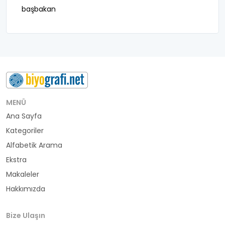
başbakan
belediye başkanı
besteci
buluş
bürokrat
MENÜ
Ana Sayfa
büyükelçi
Kategoriler
cumhurbaşkanı
Alfabetik Arama
Ekstra
denizci
Makaleler
Hakkımızda
din adamı
doktor
Bize Ulaşın