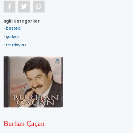
İlgili Kategoriler
› besteci
› şarkıcı
› müzisyen
Burhan Çaçan