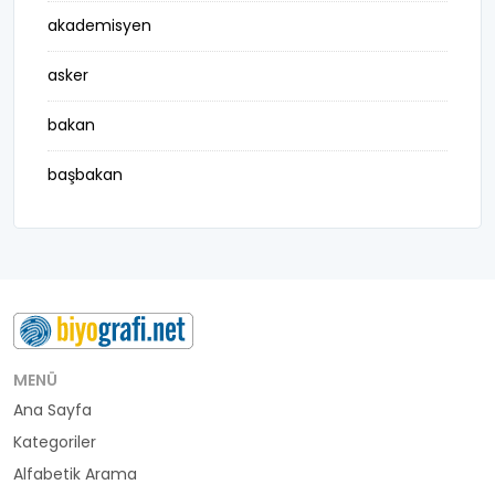
akademisyen
asker
bakan
başbakan
belediye başkanı
besteci
buluş
bürokrat
MENÜ
Ana Sayfa
büyükelçi
Kategoriler
cumhurbaşkanı
Alfabetik Arama