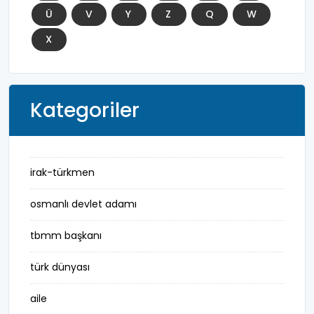
Ü
V
Y
Z
Q
W
X
Kategoriler
irak-türkmen
osmanlı devlet adamı
tbmm başkanı
türk dünyası
aile