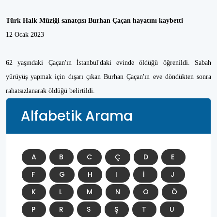
Türk Halk Müziği sanatçısı Burhan Çaçan hayatını kaybetti
12 Ocak 2023
62 yaşındaki Çaçan'ın İstanbul'daki evinde öldüğü öğrenildi. Sabah
yürüyüş yapmak için dışarı çıkan Burhan Çaçan'ın eve döndükten sonra
rahatsızlanarak öldüğü belirtildi.
Alfabetik Arama
A
B
C
Ç
D
E
F
G
H
I
İ
J
K
L
M
N
O
Ö
P
R
S
Ş
T
U