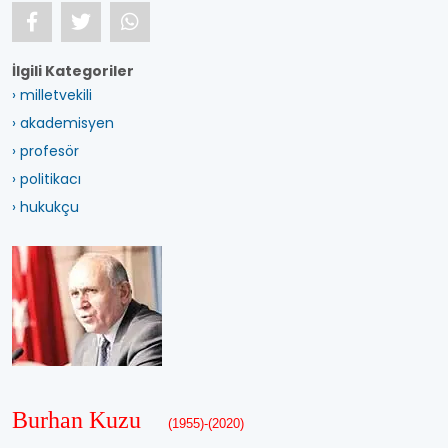
İlgili Kategoriler
› milletvekili
› akademisyen
› profesör
› politikacı
› hukukçu
Burhan Kuzu
(1955)-(2020)