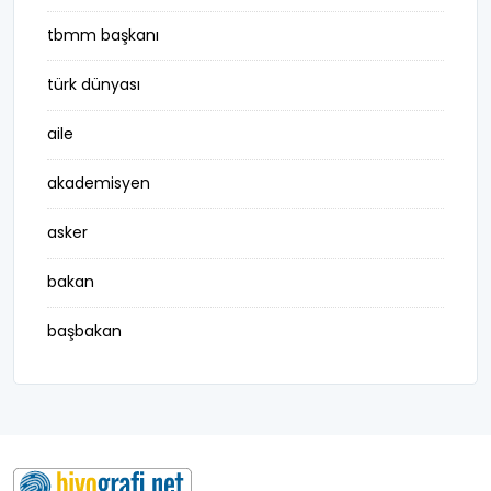
tbmm başkanı
türk dünyası
aile
akademisyen
asker
bakan
başbakan
belediye başkanı
besteci
buluş