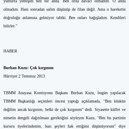
yumurta yemişim ben bir anda. Ben orda davacı olmadım. O anda
olmadım. Hani sonradan salim düşünüp de filan değil. Ama o hareketin
doğruluğu anlamına gelmiyor tabiki. Ben onları bağışladım. Kendileri
bilirler.”
HABER
Burhan Kuzu: Çok kırgınım
Hürriyet 2 Temmuz 2013
TBMM Anayasa Komisyonu Başkanı Burhan Kuzu, bugün yapılacak
TBMM Başkanlığı seçimleri öncesi yaptığı açıklamada, “Ben küskün
değilim ancak kırgınım, belki de çok kırgınım” dedi. Siyasette külfet ve
nimetin dengeli dağıtılması gerektiğini söyleyen Kuzu, “Ben bu partinin
kurucu üyelerindenim, bazı şeyleri hak ettiğimi düşünüyorum” diye