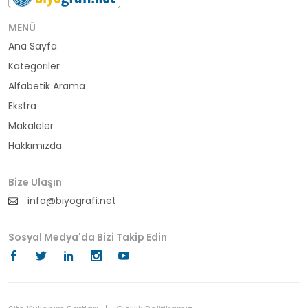
bürokrat
MENÜ
Ana Sayfa
büyükelçi
Kategoriler
cumhurbaşkanı
Alfabetik Arama
Ekstra
denizci
Makaleler
Hakkımızda
din adamı
doktor
Bize Ulaşın
info@biyografi.net
fotoğrafçı
Sosyal Medya'da Bizi Takip Edin
futbol
fıkra kahramanı
gazeteci