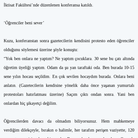
İktisat Fakültesi’nde düzenlenen konferansa katıldı.
‘Öğrenciler beni sever’
Kuzu, konferanstan sonra gazetecilerin kendisini protesto eden öğrenciler
olduğunu söylemesi üzerine şöyle konuştu:
“Yok ben onlara ne yaptım? Ne yaptım çocuklara. 30 sene bu çatı altında
öğretim üyeliği yaptım. Odam da şu yan taraftaki oda. Ben burada 10-15
sene yılın hocası seçildim. En çok sevilen hocaydım burada. Onlara beni
anlatın. (Gazetecilerin kendisine yönelik daha önce yaşanan yumurtalı
protestoları hatırlatması üzerine) Saçım çıktı ondan sonra. Yani ben
onlardan hiç şikayetçi değilim.
Öğrencilerden davacı da olmadım biliyorsunuz. Hem mahkemeye
verdiğim dilekçeyle, bırakın o halimle, her tarafım perişen vaziyette, 120