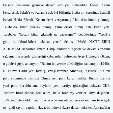
Felsefe derslerine girmeye devam etmiştir. Celaleddin Ökten, İslam
Felsefesini, Fıkıh’ı ve Kelam’ı çok iyi bilirmiş. Hatta bir keresinde İzmirli
İsmail Hakkı Efendi, Kelam dersi veriyormuş fakat ders kitabı yokmuş.
Talebelere kitap çıkacak demiş. Yılın ortası olmuş hala kitap yok.
Talebeler “hocam kitap çıkmadı ne yapacağız?” dediklerinde “Celal’e
gidin o aklındakileri anlatsın yeter” demiş. İMAM HATİPLERİN
AÇILMASI Babasının İmam Hatip okullarını açmak ve devam etmesini
sağlama hususunda gösterdiği çabalardan bahseden Ayşe Hümeyra Ökten,
o günleri şöyle anlatıyor: “Benim üniversite talebeliğim zamanıydı (1946).
II. Dünya Harbi yeni bitmiş, savaşı kazanan Amerika, İngiltere “Siz tek
parti sisteminde misiniz? Olmaz yeni parti kurun dediler. Bunun üzerine
yeni parti kuruldu ama reylerin yeni partiye gideceğini anlayan CHP,
‘Millete biraz dindar gözükelim, belki bize rey verirler’ diye düşündü.
1946 seçimleri oldu. Gizli oy- açık sayım olması gerekirken tam tersi açık
oy- gizli sayım yapıldı. Hayat bu minval üzere devam ederken Ankara’dan