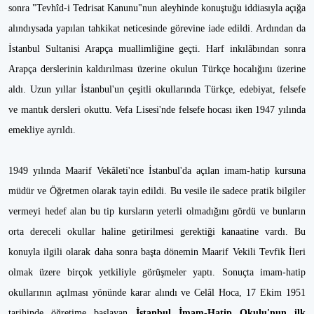
sonra "Tevhîd-i Tedrisat Kanunu"nun aleyhinde ko­nuştuğu iddiasıyla açığa
alındıysada ya­pılan tahkikat neticesinde görevine iade edildi. Ardından da
İstanbul Sultanisi Arapça muallimliğine geçti. Harf inkılâ­bından sonra
Arapça derslerinin kaldırıl­ması üzerine okulun Türkçe hocalığını üzerine
aldı. Uzun yıllar İstanbul'un çeşitli okullarında Türkçe, edebiyat, felse­fe
ve mantık dersleri okuttu. Vefa Lisesi'nde felsefe hocası iken 1947 yılında
emekliye ayrıldı.
1949 yılında Maarif Vekâleti'nce İstanbul'da açılan imam-hatip kursuna
müdür ve Öğretmen olarak ta­yin edildi. Bu vesile ile sadece pratik bil­giler
vermeyi hedef alan bu tip kursla­rın yeterli olmadığını gördü ve bunların
orta dereceli okullar haline getirilmesi gerektiği kanaatine vardı. Bu
konuyla ilgili olarak daha sonra başta dönemin Maarif Vekili Tevfik İleri
olmak üzere bir­çok yetkiliyle görüşmeler yaptı. Sonuçta imam-hatip
okullarının açılması yönün­de karar alındı ve Celâl Hoca, 17 Ekim 1951
tarihinde öğretime başlayan
İstan­bul İmam-Hatip Okulu'nun ilk