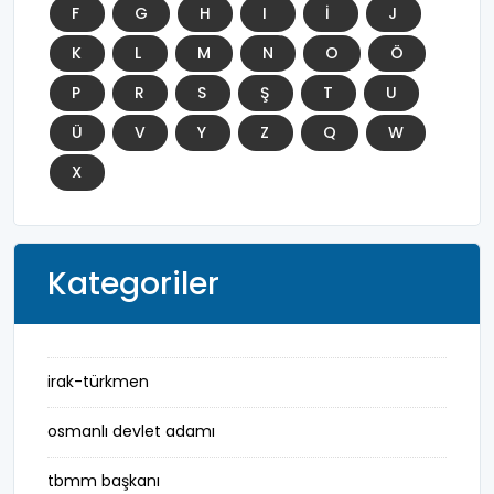
F
G
H
I
İ
J
K
L
M
N
O
Ö
P
R
S
Ş
T
U
Ü
V
Y
Z
Q
W
X
Kategoriler
irak-türkmen
osmanlı devlet adamı
tbmm başkanı