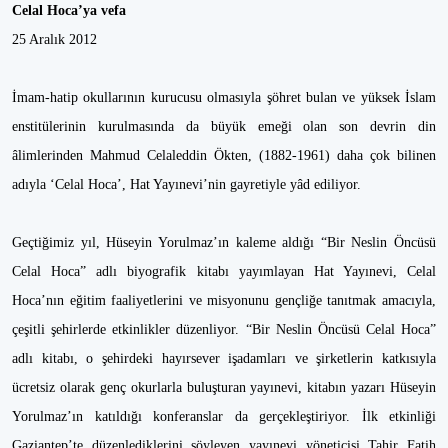
Celal Hoca’ya vefa
25 Aralık 2012
İmam-hatip okullarının kurucusu olmasıyla şöhret bulan ve yüksek İslam
enstitülerinin kurulmasında da büyük emeği olan son devrin din
âlimlerinden Mahmud Celaleddin Ökten, (1882-1961) daha çok bilinen
adıyla ‘Celal Hoca’, Hat Yayınevi’nin gayretiyle yâd ediliyor.
Geçtiğimiz yıl, Hüseyin Yorulmaz’ın kaleme aldığı “Bir Neslin Öncüsü
Celal Hoca” adlı biyografik kitabı yayımlayan Hat Yayınevi, Celal
Hoca’nın eğitim faaliyetlerini ve misyonunu gençliğe tanıtmak amacıyla,
çeşitli şehirlerde etkinlikler düzenliyor. “Bir Neslin Öncüsü Celal Hoca”
adlı kitabı, o şehirdeki hayırsever işadamları ve şirketlerin katkısıyla
ücretsiz olarak genç okurlarla buluşturan yayınevi, kitabın yazarı Hüseyin
Yorulmaz’ın katıldığı konferanslar da gerçekleştiriyor. İlk etkinliği
Gaziantep’te düzenlediklerini söyleyen yayınevi yöneticisi Tahir Fatih