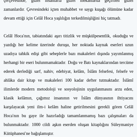
çerçevesinde, güzel insanlarla güzel mekânlarda geçirilen güzel
zamanlardır. Çevresindeki içten muhabbet ve saygı kuşağı ölümüne kadar
devam et­tiği için Celâl Hoca yaşlılığın terkedilmiş­liğini hiç tatmadı.
Celâl Hoca'nın, tabiatındaki aşırı titiz­lik ve müşkülpesentlik, okuduğu ve
yaz­dığı her kelime üzerinde duruşu, her noktada kaynak eserleri uzun
uzadıya tahkik edişi gibi sebeplerle bazı maka­leleri dışında yayımlanmış
herhangi bir eseri bulunmamaktadır. Doğu ve Batı kaynaklarından tercüme
ederek derle­diği sarf, nahiv, edebiyat, kelâm, İslâm felsefesi, felsefe ve
ahlâka dair kitap ve makaleleri 100 kadar defter tutmakta­dır. İslâmî
ilimlerde modern metodoloji ve sosyolojinin uygulanmasını arzu eden,
klasik kelâmın, çağımız insanının ve İs­lâm dünyasının ihtiyacını
karşılayacak yeni ilm-i kelâm haline getirilmesini ge­rekli gören Celâl
Hoca'nın bu gaye ile hazırladığı tamamlanmamış bazı çalış­maları da
bulunmaktadır. 1000 cildi aş­kın eserden oluşan kitaplığını Süleymaniye
Kütüphanesi'ne bağışlamıştır.