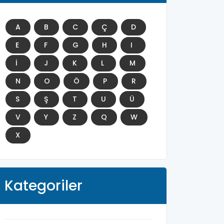
A
B
C
Ç
D
E
F
G
H
I
İ
J
K
L
M
N
O
Ö
P
R
S
Ş
T
U
Ü
V
Y
Z
Q
W
X
Kategoriler