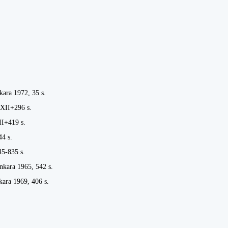
kara 1972, 35 s.
XXII+296 s.
II+419 s.
44 s.
45-835 s.
nkara 1965, 542 s.
kara 1969, 406 s.