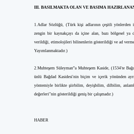
III. BASILMAKTA OLAN VE BASIMA HAZIRLAN
1.Adlar Sözlüğü, (Türk kişi adlarının çeşitli yönlerden 
zengin bir kaynakçayı da içine alan, bazı bölgesel ya 
verildiği, etimolojileri bilinenlerin gösterildiği ve ad verm
Yayımlanmaktadır.)
2.Muhteşem Süleyman‟a Muhteşem Kaside, (1534'te Bağdat
ünlü Bağdad Kasidesi'nin biçim ve içerik yönünden ayrın
yöntemiyle birlikte şiirbilim, deyişbilim, dilbilim, anla
değerleri”nin gösterildiği geniş bir çalışmadır.)
HABER