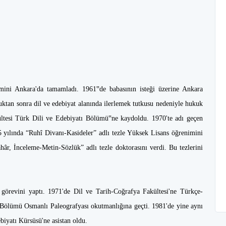
imini Ankara'da tamamladı. 1961‟de babasının isteği üzerine Ankara
uktan sonra dil ve edebiyat alanında ilerlemek tutkusu nedeniyle hukuk
ültesi Türk Dili ve Edebiyatı Bölümü‟ne kaydoldu. 1970'te adı geçen
yılında “Ruhî Divanı-Kasideler” adlı tezle Yüksek Lisans öğrenimini
r, İnceleme-Metin-Sözlük” adlı tezle doktorasını verdi. Bu tezlerini
görevini yaptı. 1971'de Dil ve Tarih-Coğrafya Fakültesi'ne Türkçe-
Bölümü Osmanlı Paleografyası okutmanlığına geçti. 1981'de yine aynı
iyatı Kürsüsü'ne asistan oldu.