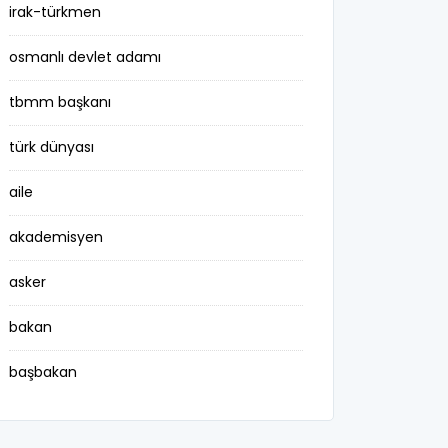
irak-türkmen
osmanlı devlet adamı
tbmm başkanı
türk dünyası
aile
akademisyen
asker
bakan
başbakan
belediye başkanı