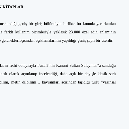
AN KİTAPLAR
incelendiği geniş bir giriş bölümüyle birlikte bu konuda yararlanılan
da farklı kullanım biçimleriyle yaklaşık 23.000 özel adın anlamının
e gelenekleriaçısından açıklamalarının yapıldığı geniş çaplı bir eserdir.
'ın fethi dolayısıyla Fuzulî‟nin Kanuni Sultan Süleyman‟a sunduğu
tılı olarak açımlanıp incelendiği, daha açık bir deyişle klasik şerh
mbilim, metin dilbilimi… kavramları açısından taşıdığı türlü “yazınsal