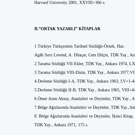
Harvard University 2001, XXVIII+366 s.
II.“ORTAK YAZARLI” KİTAPLAR
1.Türkiye Türkçesinin Tarihsel Sözlüğü-Örnek, Haz.:
Agâh Sırrı Levend, A. Dilaçar, Cem Dilçin, TDK Yay., An
2.Tarama Sözlüğü VII-Ekler, TDK Yay., Ankara 1974, L
3.Tarama Sözlüğü VIII-Dizin, TDK Yay., Ankara 1977,VI
4.Derleme Sözlüğü I-A, TDK Yay., Ankara 1963, LV+1-4
5.Derleme Sözlüğü II-B, TDK Yay., Ankara 1965, VIII+4
6.Ömer Asım Aksoy, Atasözleri ve Deyimler, TDK Yay., A
7.Bölge Ağızlarında Atasözleri ve Deyimler, TDK Yay.,An
8. Bölge Ağızlarında Atasözleri ve Deyimler, İkinci Kitap,
TDK Yay., Ankara 1971, 175 s.