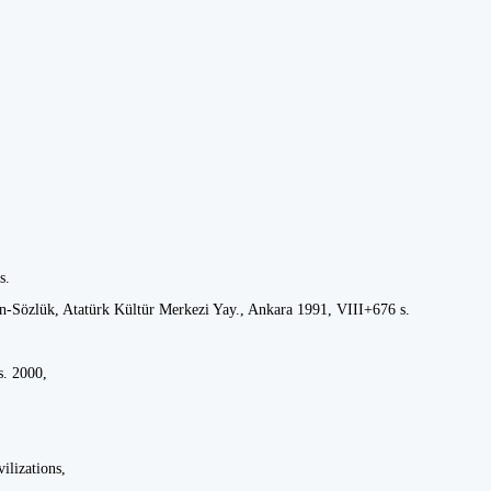
 s.
-Sözlük, Atatürk Kültür Merkezi Yay., Ankara 1991, VIII+676 s.
as. 2000,
ilizations,