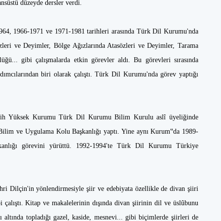
ansüstü düzeyde dersler verdi.
1964, 1966-1971 ve 1971-1981 tarihleri arasında Türk Dil Kurumu'nda
zleri ve Deyimler, Bölge Ağızlarında Atasözleri ve Deyimler, Tarama
üğü... gibi çalışmalarda etkin görevler aldı. Bu görevleri sırasında
mcılarından biri olarak çalıştı. Türk Dil Kurumu'nda görev yaptığı
Tarih Yüksek Kurumu Türk Dil Kurumu Bilim Kurulu aslî üyeliğinde
Bilim ve Uygulama Kolu Başkanlığı yaptı. Yine aynı Kurum‟da 1989-
kanlığı görevini yürüttü. 1992-1994'te Türk Dil Kurumu Türkiye
.
ri Dilçin'in yönlendirmesiyle şiir ve edebiyata özellikle de divan şiiri
i çalıştı. Kitap ve makalelerinin dışında divan şiirinin dil ve üslûbunu
altında topladığı gazel, kaside, mesnevi... gibi biçimlerde şiirleri de