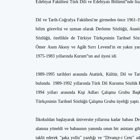
Edebiyat Fakültesi Türk Dili ve Edebiyatı Bölümü‟nde lis
Dil ve Tarih-Coğrafya Fakültesi'ne girmeden önce 1961-
bilim görevlisi ve uzman olarak Derleme Sözlüğü, Atasö
Sözlüğü, özellikle de Türkiye Türkçesinin Tarihsel Sözl
Ömer Asım Aksoy ve Agâh Sırrı Levend'in en yakın yardı
1975-1983 yıllarında Kurum‟un asıl üyesi idi.
1989-1995 tarihleri arasında Atatürk, Kültür, Dil ve 
bulundu. 1989-1992 yıllarında Türk Dil Kurumu Sözlük 
1994 yılları arasında Kişi Adları Çalışma Grubu Baş
Türkçesinin Tarihsel Sözlüğü Çalışma Grubu üyeliği yaptı
İlkokuldan başlayarak üniversite yıllarına kadar babası Deh
alanına yöneldi ve babasının yanında onun bir asistanı gib
taklit ederek “şaka yollu” yazdığı ve “Divançe-i Cem” adı 