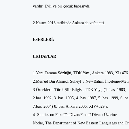
vardır. Evli ve bir çocuk babasıydı.
2 Kasım 2013 tarihinde Ankara'da vefat etti.
ESERLERİ:
I.KİTAPLAR
1.Yeni Tarama Sözlüğü, TDK Yay., Ankara 1983, XI+476
2.Mes’ud Bin Ahmed, Süheyl ü Nev-Bahâr, İnceleme-Metin
3.Örneklerle Tür k Şiir Bilgisi, TDK Yay., (1. bas. 1983,
2.bas. 1992, 3. bas. 1995, 4. bas. 1987, 5. bas. 1999, 6. b
7.bas. 2004) 8. bas. Ankara 2006, XIV+529 s.
4. Studies on Fuzulî’s Divan/Fuzulî Divanı Üzerine
Notlar, The Department of New Eastern Languages and Civ