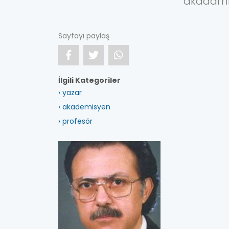
akadamisy
Sayfayı paylaş
İlgili Kategoriler
› yazar
› akademisyen
› profesör