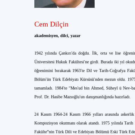
Cem Dilçin
akademisyen, dilci, yazar
1942 yılında Çankırı'da doğdu. İlk, orta ve lise öğren
Üniversitesi Hukuk Fakültesi'ne girdi. Burada iki yıl okud
öğrenimini bırakarak 1963'te Dil ve Tarih-Coğrafya Fak
Bölüm'ün Türk Edebiyatı Kürsüsü'nden mezun oldu. 1975 
tamamladı. 1984'te “Mes'ud bin Ahmed, Süheyl ü Nev-bahâ
Prof. Dr. Hasibe Mazıoğlu'un danışmanlığında hazırladı.
24 Kasım 1964-24 Kasım 1966 yılları arasında askerlik 
Kompozisyon okutmanı olarak atandı. 1975 yılında Tarih 
Fakülte‟nin Türk Dili ve Edebiyatı Bölümü Eski Türk Edeb