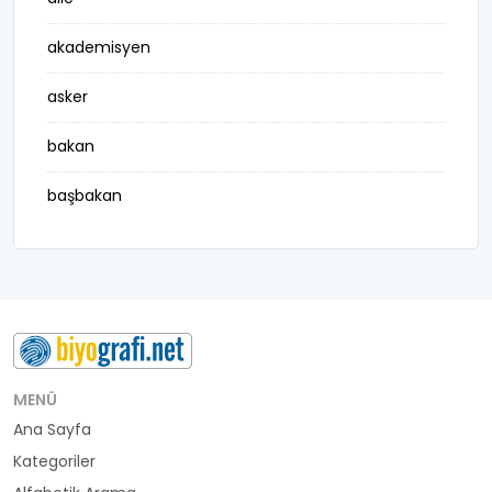
akademisyen
asker
bakan
başbakan
belediye başkanı
besteci
buluş
bürokrat
MENÜ
Ana Sayfa
büyükelçi
Kategoriler