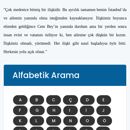
“Çok medenice bitmiş bir ilişkidir. Bu ayrılık tamamen benim İstanbul’da
ve ailemin yanında olma isteğimden kaynaklanıyor. İlişkimiz boyunca
elimden geldiğince Cem Bey’in yanında durdum ama bir yerden sonra
insan evini ve vatanını özlüyor ki, ben ailesine çok düşkün bir kızım.
İlişkimiz olmadı, yürümedi. Her ilişki gibi nasıl başladıysa öyle bitti.
Herkesin yolu açık olsun.”
Alfabetik Arama
A
B
C
Ç
D
E
F
G
H
I
İ
J
K
L
M
N
O
Ö