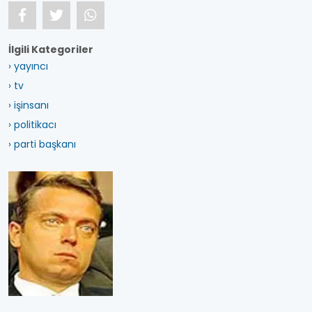
İlgili Kategoriler
› yayıncı
› tv
› işinsanı
› politikacı
› parti başkanı