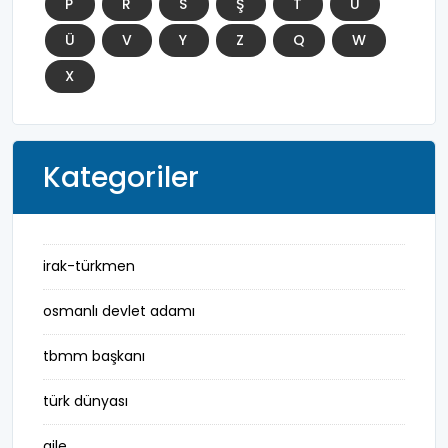
P
R
S
Ş
T
U
Ü
V
Y
Z
Q
W
X
Kategoriler
irak-türkmen
osmanlı devlet adamı
tbmm başkanı
türk dünyası
aile