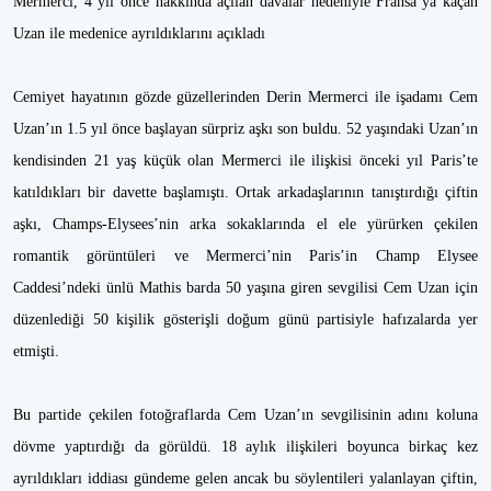
Mermerci, 4 yıl önce hakkında açılan davalar nedeniyle Fransa’ya kaçan
Uzan ile medenice ayrıldıklarını açıkladı
Cemiyet hayatının gözde güzellerinden Derin Mermerci ile işadamı Cem
Uzan’ın 1.5 yıl önce başlayan sürpriz aşkı son buldu. 52 yaşındaki Uzan’ın
kendisinden 21 yaş küçük olan Mermerci ile ilişkisi önceki yıl Paris’te
katıldıkları bir davette başlamıştı. Ortak arkadaşlarının tanıştırdığı çiftin
aşkı, Champs-Elysees’nin arka sokaklarında el ele yürürken çekilen
romantik görüntüleri ve Mermerci’nin Paris’in Champ Elysee
Caddesi’ndeki ünlü Mathis barda 50 yaşına giren sevgilisi Cem Uzan için
düzenlediği 50 kişilik gösterişli doğum günü partisiyle hafızalarda yer
etmişti.
Bu partide çekilen fotoğraflarda Cem Uzan’ın sevgilisinin adını koluna
dövme yaptırdığı da görüldü. 18 aylık ilişkileri boyunca birkaç kez
ayrıldıkları iddiası gündeme gelen ancak bu söylentileri yalanlayan çiftin,