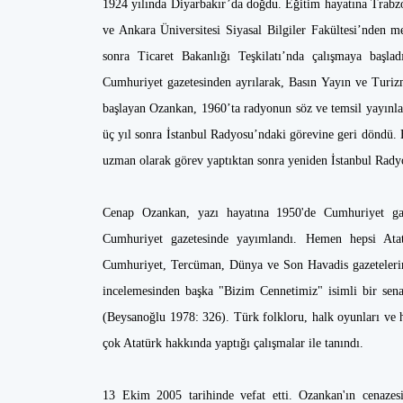
1924 yılında Diyarbakır’da doğdu. Eğitim hayatına Trabz
ve Ankara Üniversitesi Siyasal Bilgiler Fakültesi’nden 
sonra Ticaret Bakanlığı Teşkilatı’nda çalışmaya başla
Cumhuriyet gazetesinden ayrılarak, Basın Yayın ve Turi
başlayan Ozankan, 1960’ta radyonun söz ve temsil yayınla
üç yıl sonra İstanbul Radyosu’ndaki görevine geri döndü
uzman olarak görev yaptıktan sonra yeniden İstanbul Radyo
Cenap Ozankan, yazı hayatına 1950'de Cumhuriyet gaze
Cumhuriyet gazetesinde yayımlandı. Hemen hepsi Atat
Cumhuriyet, Tercüman, Dünya ve Son Havadis gazetelerind
incelemesinden başka "Bizim Cennetimiz" isimli bir sen
(Beysanoğlu 1978: 326). Türk folkloru, halk oyunları ve 
çok Atatürk hakkında yaptığı çalışmalar ile tanındı.
13 Ekim 2005 tarihinde vefat etti. Ozankan'ın cenazes