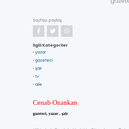
gazetec
Sayfayı paylaş
İlgili Kategoriler
› yazar
› gazeteci
› şair
› tv
› aile
Cenab Ozankan
gazeteci, yazar , şair