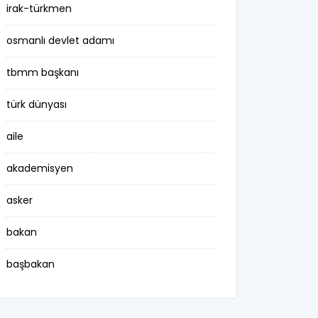
irak-türkmen
osmanlı devlet adamı
tbmm başkanı
türk dünyası
aile
akademisyen
asker
bakan
başbakan
belediye başkanı