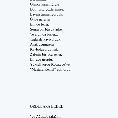
Olanca karanlığiyle
Dolmuştu gözlerimize.
Bayıra tırmanıyorduk:
Önde neferler
Elinde fener,
Sonra bir büyük asker
Ve ardında bizler...
Taşlarda kayıyorduk,
Ayak ucumuzda
Kayboluyordu ışık.
Zaferin bir ucu seher,
Bir ucu gruptu,
Yükseliyordu Kocatepe’ye
“Mustafa Kemal” adlı ordu.
ORDULARA BEDEL
“26 Ağustos şafağı...