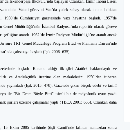
on’da İskenderpaşa İlkokulu’nda başlayan Ozankan, İzmir İnönü Lisesi
mezun oldu. Vatani görevini Van’da yedek subay olarak tamamladıktan
dı. 1950’de Cumhuriyet gazetesinde yazı hayatına başladı. 1957'de
zm Genel Müdürlüğü’nün İstanbul Radyosu’nda raportör olarak göreve
rı şefliğine atandı. 1962’de İzmir Radyosu Müdürlüğü’ne atandı ancak
. Bir süre TRT Genel Müdürlüğü Program Etüd ve Planlama Dairesi'nde
su’nda çalışmaya başladı (Işık 2006: 635).
tesinde başladı. Kaleme aldığı ilk şiiri Atatürk hakkındaydı ve
ürk ve Atatürkçülük üzerine olan makalelerini 1950’den itibaren
e yayımladı (Işık 2013: 478). Gazetede çıkan birçok edebî ve tarihî
aryo ile "Bir Dram Böyle Bitti" isimli bir de radyofonik oyun yazdı
halk şiirleri üzerine çalışmalar yaptı (TBEA 2001: 635). Ozankan daha
i, 15 Ekim 2005 tarihinde Şişli Camii'nde kılınan namazdan sonra