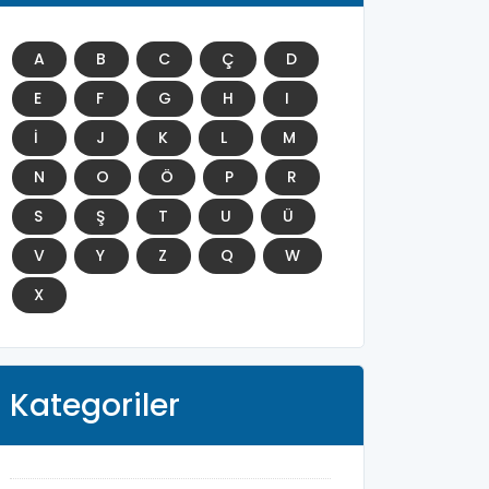
A
B
C
Ç
D
E
F
G
H
I
İ
J
K
L
M
N
O
Ö
P
R
S
Ş
T
U
Ü
V
Y
Z
Q
W
X
Kategoriler