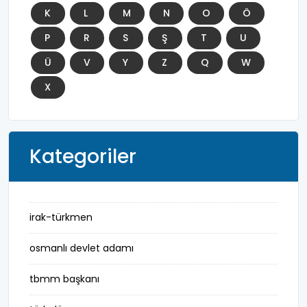
K
L
M
N
O
Ö
P
R
S
Ş
T
U
Ü
V
Y
Z
Q
W
X
Kategoriler
irak-türkmen
osmanlı devlet adamı
tbmm başkanı