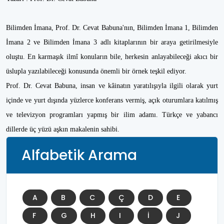
Bilimden İmana, Prof. Dr. Cevat Babuna'nın, Bilimden İmana 1, Bilimden
İmana 2 ve Bilimden İmana 3 adlı kitaplarının bir araya getirilmesiyle
oluştu. En karmaşık ilmî konuların bile, herkesin anlayabileceği akıcı bir
üslupla yazılabileceği konusunda önemli bir örnek teşkil ediyor.
Prof. Dr. Cevat Babuna, insan ve kâinatın yaratılışıyla ilgili olarak yurt
içinde ve yurt dışında yüzlerce konferans vermiş, açık oturumlara katılmış
ve televizyon programları yapmış bir ilim adamı. Türkçe ve yabancı
dillerde üç yüzü aşkın makalenin sahibi.
Alfabetik Arama
A
B
C
Ç
D
E
F
G
H
I
İ
J