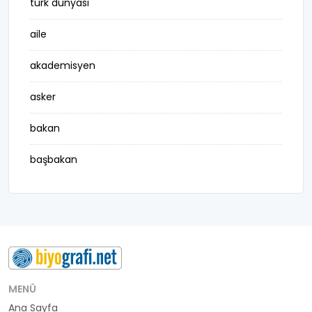
türk dünyası
aile
akademisyen
asker
bakan
başbakan
belediye başkanı
besteci
buluş
bürokrat
MENÜ
Ana Sayfa