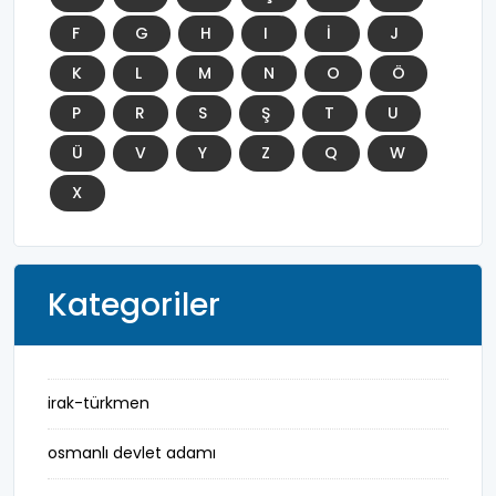
F
G
H
I
İ
J
K
L
M
N
O
Ö
P
R
S
Ş
T
U
Ü
V
Y
Z
Q
W
X
Kategoriler
irak-türkmen
osmanlı devlet adamı