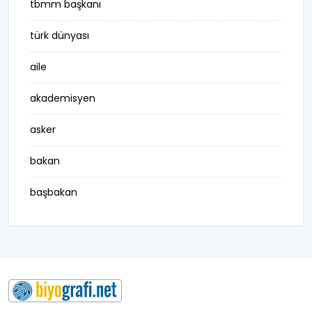
tbmm başkanı
türk dünyası
aile
akademisyen
asker
bakan
başbakan
belediye başkanı
besteci
buluş