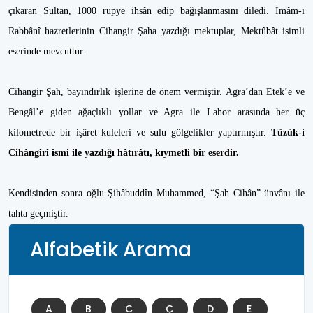
çıkaran Sultan, 1000 rupye ihsân edip bağışlanmasını diledi. İmâm-ı
Rabbânî hazretlerinin Cihangir Şaha yazdığı mektuplar, Mektûbât isimli
eserinde mevcuttur.
Cihangir Şah, bayındırlık işlerine de önem vermiştir. Agra’dan Etek’e ve
Bengâl’e giden ağaçlıklı yollar ve Agra ile Lahor arasında her üç
kilometrede bir işâret kuleleri ve sulu gölgelikler yaptırmıştır.
Tüzük-i
Cihângîrî ismi ile yazdığı hâtırâtı, kıymetli bir eserdir.
Kendisinden sonra oğlu Şihâbuddîn Muhammed, “Şah Cihân” ünvânı ile
tahta geçmiştir.
Alfabetik Arama
A
B
C
Ç
D
E