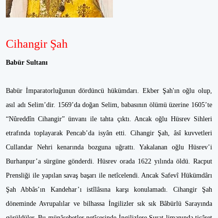
Cihangir Şah
Babür Sultanı
Babür İmparatorluğunun dördüncü hükümdarı. Ekber Şah'ın oğlu olup,
asıl adı Selim’dir. 1569’da doğan Selim, babasının ölümü üzerine 1605’te
“Nûreddîn Cihangir” ünvanı ile tahta çıktı. Ancak oğlu Hüsrev Sihleri
etrafında toplayarak Pencab’da isyân etti. Cihangir Şah, âsî kuvvetleri
Cullandar Nehri kenarında bozguna uğrattı. Yakalanan oğlu Hüsrev’i
Burhanpur’a sürgüne gönderdi. Hüsrev orada 1622 yılında öldü. Racput
Prensliği ile yapılan savaş başarı ile netîcelendi. Ancak Safevî Hükümdârı
Şah Abbâs’ın Kandehar’ı istîlâsına karşı konulamadı. Cihangir Şah
döneminde Avrupalılar ve bilhassa İngilizler sık sık Bâbürlü Sarayında
görüldüler. Bu münâsebetler netîcesinde İngilizlere Surat limanında ticâret