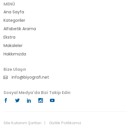
bürokrat
MENÜ
Ana Sayfa
büyükelçi
Kategoriler
cumhurbaşkanı
Alfabetik Arama
Ekstra
denizci
Makaleler
Hakkımızda
din adamı
doktor
Bize Ulaşın
info@biyografi.net
fotoğrafçı
Sosyal Medya'da Bizi Takip Edin
futbol
fıkra kahramanı
gazeteci
Site Kullanım Şartları
Gizlilik Politikamız