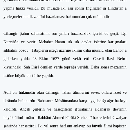
yapma hakkı verildi. Bu müsâde iki asır sonra İngilizler’in Hindistan’a
yerleşmelerine ilk zemîni hazırlaması bakımından çok mühimdir.
Cihangir Şahın saltanatının son yılları huzursuzluk içerisinde geçti. Eşi
Nurcihân ve veziri Mehabet Hanın sık sık devlet işlerine karışmaları
sıhhatini bozdu. Tabiplerin isteği üzerine iklimi daha müsâid olan Lahor’a
giderken yolda 28 Ekim 1627 günü vefât etti. Cesedi Ravi Nehri
kıyısındaki, Şah Dârâ denilen yerde toprağa verildi. Daha sonra mezarının
üstüne büyük bir türbe yapıldı.
Adil bir hükümdâr olan Cihangir, İslâm âlimlerini sever, onlara izzet ve
ikrâmda bulunurdu. Babasının Müslümanlara karşı uyguladığı ağır baskıyı
kaldırdı. Ancak Şiîlerin ve hasetçilerin iftirâlarına aldanarak devrinin
büyük âlimi İmâm-ı Rabbânî Ahmed Fârûkî Serhendî hazretlerini Gwalyar
şehrinde hapsettirdi. İki yıl sonra hatâsını anlayıp bu büyük âlimi hapisten