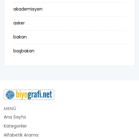
akademisyen
asker
bakan
başbakan
belediye başkanı
besteci
buluş
bürokrat
MENÜ
Ana Sayfa
büyükelçi
Kategoriler
cumhurbaşkanı
Alfabetik Arama