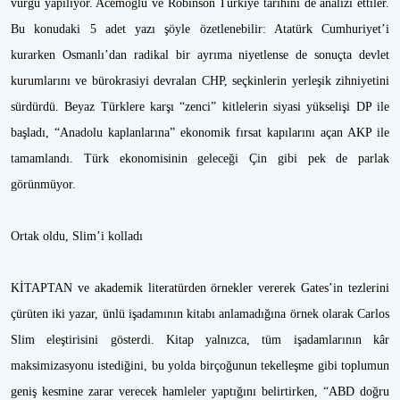
vurgu yapılıyor. Acemoğlu ve Robinson Türkiye tarihini de analizi ettiler.
Bu konudaki 5 adet yazı şöyle özetlenebilir: Atatürk Cumhuriyet’i
kurarken Osmanlı’dan radikal bir ayrıma niyetlense de sonuçta devlet
kurumlarını ve bürokrasiyi devralan CHP, seçkinlerin yerleşik zihniyetini
sürdürdü. Beyaz Türklere karşı “zenci” kitlelerin siyasi yükselişi DP ile
başladı, “Anadolu kaplanlarına” ekonomik fırsat kapılarını açan AKP ile
tamamlandı. Türk ekonomisinin geleceği Çin gibi pek de parlak
görünmüyor.
Ortak oldu, Slim’i kolladı
KİTAPTAN ve akademik literatürden örnekler vererek Gates’in tezlerini
çürüten iki yazar, ünlü işadamının kitabı anlamadığına örnek olarak Carlos
Slim eleştirisini gösterdi. Kitap yalnızca, tüm işadamlarının kâr
maksimizasyonu istediğini, bu yolda birçoğunun tekelleşme gibi toplumun
geniş kesmine zarar verecek hamleler yaptığını belirtirken, “ABD doğru