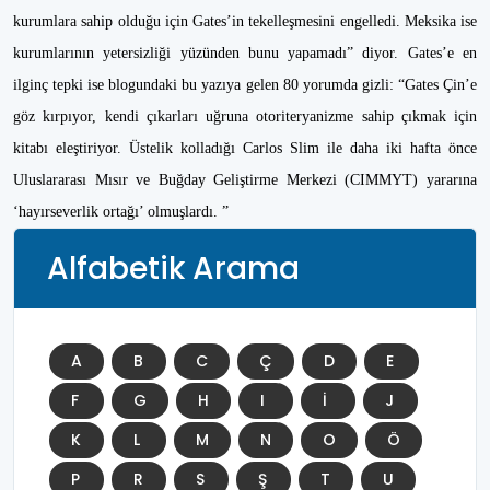
kurumlara sahip olduğu için Gates’in tekelleşmesini engelledi. Meksika ise
kurumlarının yetersizliği yüzünden bunu yapamadı” diyor. Gates’e en
ilginç tepki ise blogundaki bu yazıya gelen 80 yorumda gizli: “Gates Çin’e
göz kırpıyor, kendi çıkarları uğruna otoriteryanizme sahip çıkmak için
kitabı eleştiriyor. Üstelik kolladığı Carlos Slim ile daha iki hafta önce
Uluslararası Mısır ve Buğday Geliştirme Merkezi (CIMMYT) yararına
‘hayırseverlik ortağı’ olmuşlardı. ”
Alfabetik Arama
A
B
C
Ç
D
E
F
G
H
I
İ
J
K
L
M
N
O
Ö
P
R
S
Ş
T
U