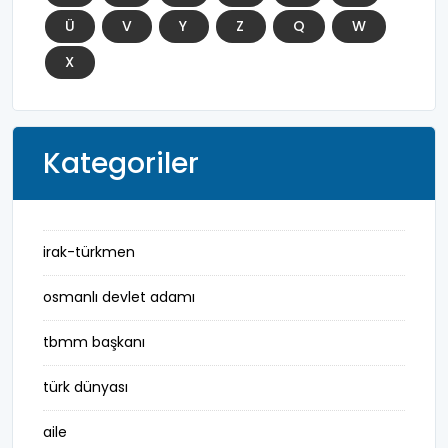
Ü
V
Y
Z
Q
W
X
Kategoriler
irak-türkmen
osmanlı devlet adamı
tbmm başkanı
türk dünyası
aile