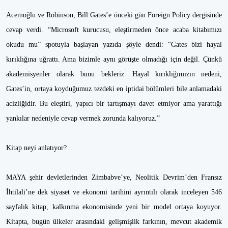
Acemoğlu ve Robinson, Bill Gates’e önceki gün Foreign Policy dergisinde
cevap verdi. “Microsoft kurucusu, eleştirmeden önce acaba kitabımızı
okudu mu” spotuyla başlayan yazıda şöyle dendi: “Gates bizi hayal
kırıklığına uğrattı. Ama bizimle aynı görüşte olmadığı için değil. Çünkü
akademisyenler olarak bunu bekleriz. Hayal kırıklığımızın nedeni,
Gates’in, ortaya koyduğumuz tezdeki en iptidai bölümleri bile anlamadaki
acizliğidir. Bu eleştiri, yapıcı bir tartışmayı davet etmiyor ama yarattığı
yankılar nedeniyle cevap vermek zorunda kalıyoruz.”
Kitap neyi anlatıyor?
MAYA şehir devletlerinden Zimbabve’ye, Neolitik Devrim’den Fransız
İhtilali’ne dek siyaset ve ekonomi tarihini ayrıntılı olarak inceleyen 546
sayfalık kitap, kalkınma ekonomisinde yeni bir model ortaya koyuyor.
Kitapta, bugün ülkeler arasındaki gelişmişlik farkının, mevcut akademik