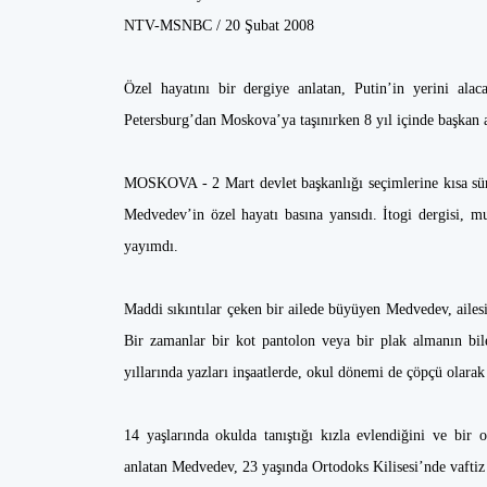
NTV-MSNBC / 20 Şubat 2008
Özel hayatını bir dergiye anlatan, Putin’in yerini ala
Petersburg’dan Moskova’ya taşınırken 8 yıl içinde başkan
MOSKOVA - 2 Mart devlet başkanlığı seçimlerine kısa sür
Medvedev’in özel hayatı basına yansıdı. İtogi dergisi, m
yayımdı.
Maddi sıkıntılar çeken bir ailede büyüyen Medvedev, ailesi
Bir zamanlar bir kot pantolon veya bir plak almanın bi
yıllarında yazları inşaatlerde, okul dönemi de çöpçü olarak ç
14 yaşlarında okulda tanıştığı kızla evlendiğini ve bir 
anlatan Medvedev, 23 yaşında Ortodoks Kilisesi’nde vafti