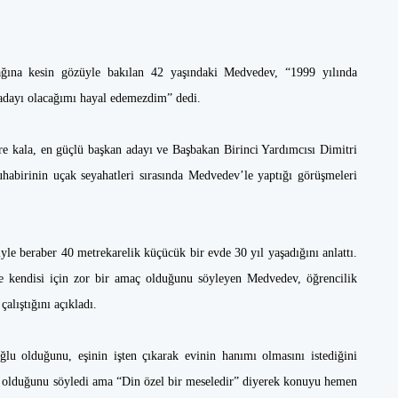
cağına kesin gözüyle bakılan 42 yaşındaki Medvedev, “1999 yılında
 adayı olacağımı hayal edemezdim” dedi.
e kala, en güçlü başkan adayı ve Başbakan Birinci Yardımcısı Dimitri
uhabirinin uçak seyahatleri sırasında Medvedev’le yaptığı görüşmeleri
yle beraber 40 metrekarelik küçücük bir evde 30 yıl yaşadığını anlattı.
le kendisi için zor bir amaç olduğunu söyleyen Medvedev, öğrencilik
alıştığını açıkladı.
oğlu olduğunu, eşinin işten çıkarak evinin hanımı olmasını istediğini
z olduğunu söyledi ama “Din özel bir meseledir” diyerek konuyu hemen