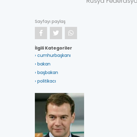
Rusya Federasy
Sayfayı paylaş
İlgili Kategoriler
› cumhurbaşkanı
› bakan
› başbakan
› politikacı