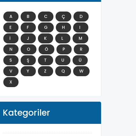
A
B
C
Ç
D
E
F
G
H
I
İ
J
K
L
M
N
O
Ö
P
R
S
Ş
T
U
Ü
V
Y
Z
Q
W
X
Kategoriler