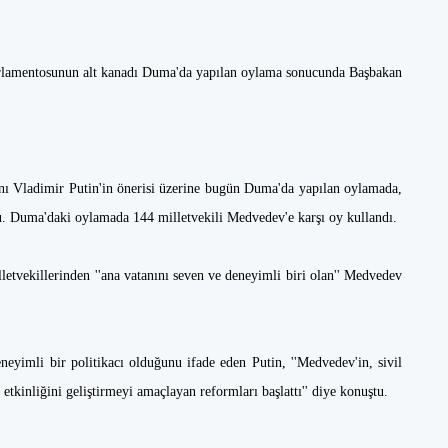
arlamentosunun alt kanadı Duma'da yapılan oylama sonucunda Başbakan
ı Vladimir Putin'in önerisi üzerine bugün Duma'da yapılan oylamada,
u. Duma'daki oylamada 144 milletvekili Medvedev'e karşı oy kullandı.
etvekillerinden ''ana vatanını seven ve deneyimli biri olan'' Medvedev
eyimli bir politikacı olduğunu ifade eden Putin, ''Medvedev'in, sivil
etkinliğini geliştirmeyi amaçlayan reformları başlattı'' diye konuştu.