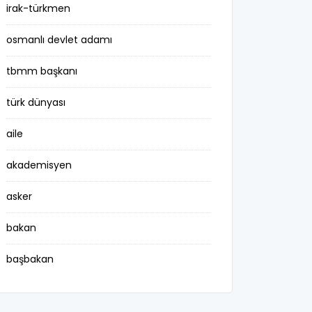
irak-türkmen
osmanlı devlet adamı
tbmm başkanı
türk dünyası
aile
akademisyen
asker
bakan
başbakan
belediye başkanı