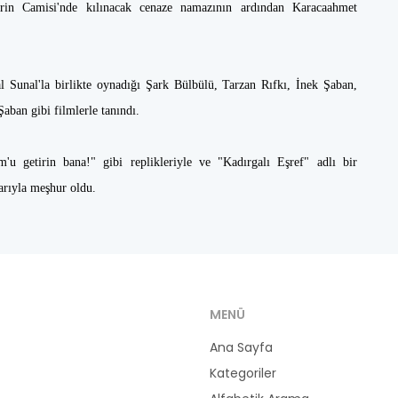
rin Camisi'nde kılınacak cenaze namazının ardından Karacaahmet
l Sunal'la birlikte oynadığı Şark Bülbülü, Tarzan Rıfkı, İnek Şaban,
aban gibi filmlerle tanındı.
u getirin bana!" gibi replikleriyle ve "Kadırgalı Eşref" adlı bir
arıyla meşhur oldu.
MENÜ
Ana Sayfa
Kategoriler