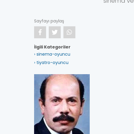
sinema ve
Sayfayı paylaş
İlgili Kategoriler
› sinema-oyuncu
› tiyatro-oyuncu