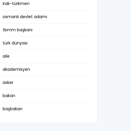
irak-türkmen
osmanlı devlet adamı
tbmm başkanı
türk dünyası
aile
akademisyen
asker
bakan
başbakan
belediye başkanı