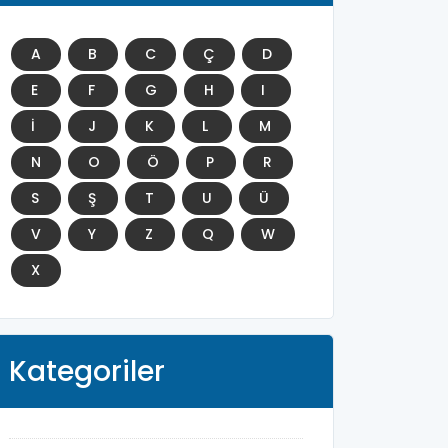
A
B
C
Ç
D
E
F
G
H
I
İ
J
K
L
M
N
O
Ö
P
R
S
Ş
T
U
Ü
V
Y
Z
Q
W
X
Kategoriler