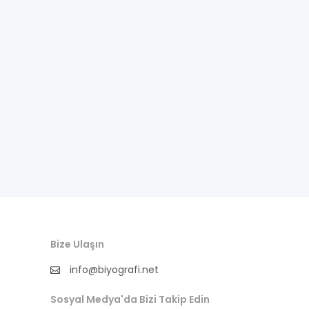
fıkra kahramanı
gazeteci
general
halife
halk bilgesi
halk kültürü
hat-geleneksel sanatlar
hukukçu
Bize Ulaşın
ilkler
info@biyografi.net
ingilizce biyografi
Sosyal Medya'da Bizi Takip Edin