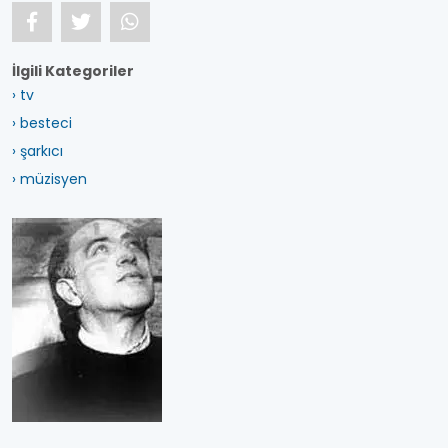
İlgili Kategoriler
› tv
› besteci
› şarkıcı
› müzisyen