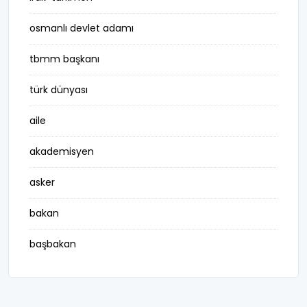
osmanlı devlet adamı
tbmm başkanı
türk dünyası
aile
akademisyen
asker
bakan
başbakan
belediye başkanı
besteci