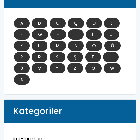
A
B
C
Ç
D
E
F
G
H
I
İ
J
K
L
M
N
O
Ö
P
R
S
Ş
T
U
Ü
V
Y
Z
Q
W
X
Kategoriler
irak-türkmen