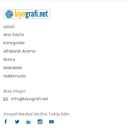
buluş
bürokrat
MENÜ
Ana Sayfa
büyükelçi
Kategoriler
cumhurbaşkanı
Alfabetik Arama
Ekstra
denizci
Makaleler
Hakkımızda
din adamı
doktor
Bize Ulaşın
info@biyografi.net
fotoğrafçı
Sosyal Medya'da Bizi Takip Edin
futbol