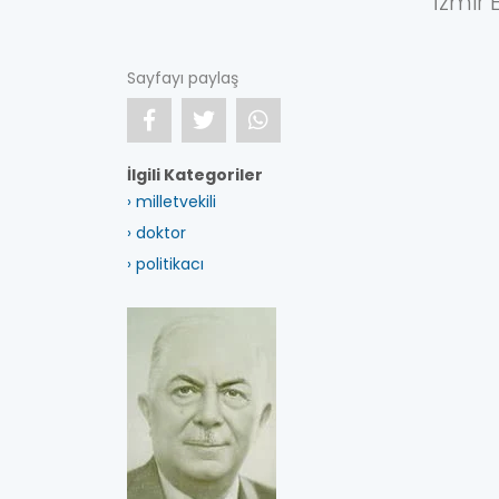
İzmir E
Sayfayı paylaş
İlgili Kategoriler
› milletvekili
› doktor
› politikacı