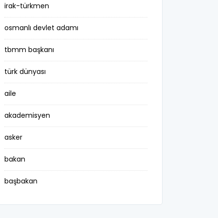
irak-türkmen
osmanlı devlet adamı
tbmm başkanı
türk dünyası
aile
akademisyen
asker
bakan
başbakan
belediye başkanı