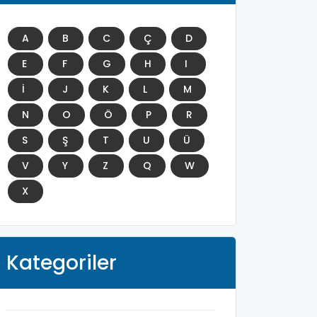
A
B
C
Ç
D
E
F
G
H
I
İ
J
K
L
M
N
O
Ö
P
R
S
Ş
T
U
Ü
V
Y
Z
Q
W
X
Kategoriler