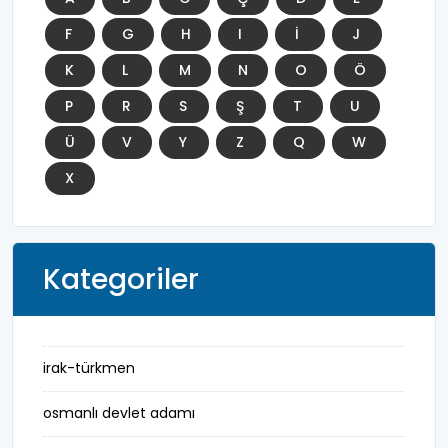
F
G
H
I
İ
J
K
L
M
N
O
Ö
P
R
S
Ş
T
U
Ü
V
Y
Z
Q
W
X
Kategoriler
irak-türkmen
osmanlı devlet adamı