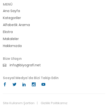
bürokrat
MENÜ
Ana Sayfa
büyükelçi
Kategoriler
cumhurbaşkanı
Alfabetik Arama
Ekstra
denizci
Makaleler
Hakkımızda
din adamı
doktor
Bize Ulaşın
info@biyografi.net
fotoğrafçı
Sosyal Medya'da Bizi Takip Edin
futbol
fıkra kahramanı
gazeteci
Site Kullanım Şartları
Gizlilik Politikamız