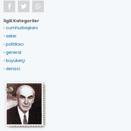
İlgili Kategoriler
› cumhurbaşkanı
› asker
› politikacı
› general
› büyükelçi
› denizci