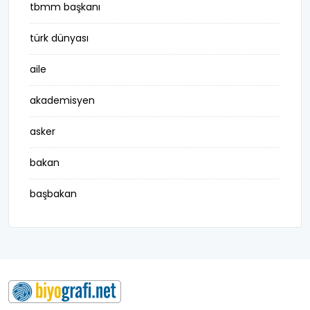
tbmm başkanı
türk dünyası
aile
akademisyen
asker
bakan
başbakan
belediye başkanı
besteci
buluş