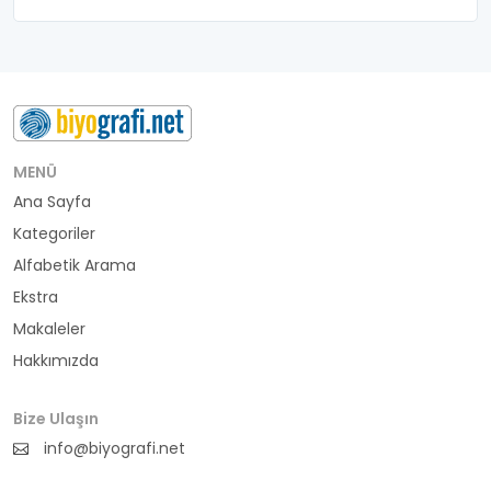
belediye başkanı
besteci
buluş
bürokrat
MENÜ
Ana Sayfa
büyükelçi
Kategoriler
cumhurbaşkanı
Alfabetik Arama
Ekstra
denizci
Makaleler
Hakkımızda
din adamı
doktor
Bize Ulaşın
info@biyografi.net
fotoğrafçı