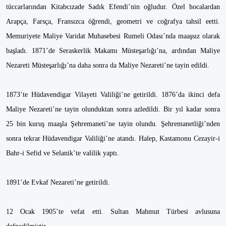
tüccarlarından Kitabcızade Sadık Efendi’nin oğludur. Özel hocalardan
Arapça, Farsça, Fransızca öğrendi, geometri ve coğrafya tahsil eetti.
Memuriyete Maliye Varidat Muhasebesi Rumeli Odası’nda maaşsız olarak
başladı. 1871’de Seraskerlik Makamı Müsteşarlığı’na, ardından Maliye
Nezareti Müsteşarlığı’na daha sonra da Maliye Nezareti’ne tayin edildi.
1873’te Hüdavendigar Vilayeti Valiliği’ne getirildi. 1876’da ikinci defa
Maliye Nezareti’ne tayin olunduktan sonra azledildi. Bir yıl kadar sonra
25 bin kuruş maaşla Şehremaneti’ne tayin olundu. Şehremanetliği’nden
sonra tekrar Hüdavendigar Valiliği’ne atandı. Halep, Kastamonu Cezayir-i
Bahr-i Sefid ve Selanik’te valilik yaptı.
1891’de Evkaf Nezareti’ne getirildi.
12 Ocak 1905’te vefat etti. Sultan Mahmut Türbesi avlusuna