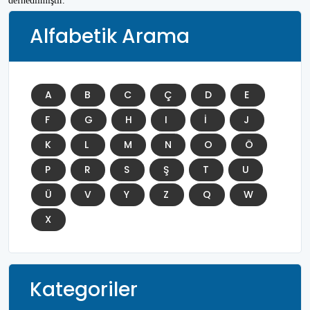
defnedilmiştir.
Alfabetik Arama
A
B
C
Ç
D
E
F
G
H
I
İ
J
K
L
M
N
O
Ö
P
R
S
Ş
T
U
Ü
V
Y
Z
Q
W
X
Kategoriler