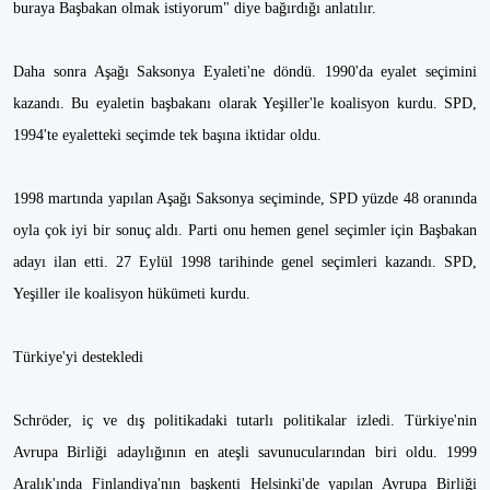
buraya Başbakan olmak istiyorum" diye bağırdığı anlatılır.
Daha sonra Aşağı Saksonya Eyaleti'ne döndü. 1990'da eyalet seçimini
kazandı. Bu eyaletin başbakanı olarak Yeşiller'le koalisyon kurdu. SPD,
1994'te eyaletteki seçimde tek başına iktidar oldu.
1998 martında yapılan Aşağı Saksonya seçiminde, SPD yüzde 48 oranında
oyla çok iyi bir sonuç aldı. Parti onu hemen genel seçimler için Başbakan
adayı ilan etti. 27 Eylül 1998 tarihinde genel seçimleri kazandı. SPD,
Yeşiller ile koalisyon hükümeti kurdu.
Türkiye'yi destekledi
Schröder, iç ve dış politikadaki tutarlı politikalar izledi. Türkiye'nin
Avrupa Birliği adaylığının en ateşli savunucularından biri oldu. 1999
Aralık'ında Finlandiya'nın başkenti Helsinki'de yapılan Avrupa Birliği