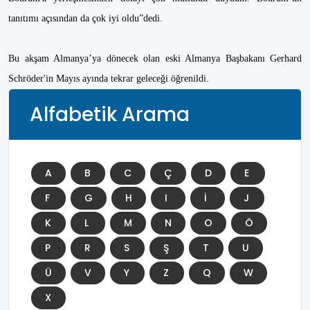
tanıtımı açısından da çok iyi oldu”dedi.
Bu akşam Almanya’ya dönecek olan eski Almanya Başbakanı Gerhard
Schröder'in Mayıs ayında tekrar geleceği öğrenildi.
Alfabetik Arama
A
B
C
Ç
D
E
F
G
H
I
İ
J
K
L
M
N
O
Ö
P
R
S
Ş
T
U
Ü
V
Y
Z
Q
W
X