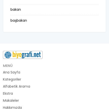
bakan
başbakan
belediye başkanı
besteci
buluş
bürokrat
MENÜ
Ana Sayfa
büyükelçi
Kategoriler
cumhurbaşkanı
Alfabetik Arama
Ekstra
denizci
Makaleler
Hakkımızda
din adamı