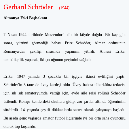
Gerhard Schröder
(1944)
Almanya Eski Başbakanı
7 Nisan 1944 tarihinde Mossendorf adlı bir köyde doğdu. Bir kaç gün
sonra, yüzünü görmediği babası Fritz Schröder, Alman ordusunun
Romanya'dan çekilişi sırasında yaşamını yitirdi. Annesi Erika,
temizlikçilik yaparak, iki çocuğunun geçimini sağladı.
Erika, 1947 yılında 3 çocuklu bir işçiyle ikinci evliliğini yaptı.
Schröder'in 3 tane de üvey kardeşi oldu. Üvey babası tüberküloz tedavisi
için sık sık sanatoryumda yattığı için, evde aile reisi rolünü Schröder
üstlendi. Komşu kentlerdeki okullara gidip, zor şartlar altında öğrenimini
sürdürdü. 14 yaşında çeşitli dükkanlarda satıcı olarak çalışmaya başladı.
Bu arada genç yaşlarda amatör futbol liglerinde iyi bir orta saha oyuncusu
olarak top koşturdu.