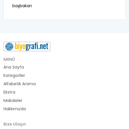
başbakan
belediye başkanı
besteci
buluş
bürokrat
MENÜ
Ana Sayfa
büyükelçi
Kategoriler
cumhurbaşkanı
Alfabetik Arama
Ekstra
denizci
Makaleler
Hakkımızda
din adamı
doktor
Bize Ulaşın