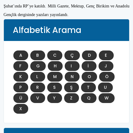
Şubat’ında RP’ye katıldı. Milli Gazete, Mektup, Genç Birikim ve Anadolu
Gençlik dergisinde yazıları yayınlandı.
Alfabetik Arama
A
B
C
Ç
D
E
F
G
H
I
İ
J
K
L
M
N
O
Ö
P
R
S
Ş
T
U
Ü
V
Y
Z
Q
W
X