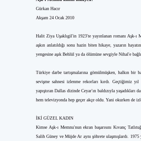
Gürkan Hacır
Akşam 24 Ocak 2010
Halit Ziya Uşaklıgil'in 1923'te yayınlanan romanı Aşk-ı M
aşkın anlatıldığı sonu hazin biten hikaye, yazarın hayatı
yengesine aşık Behlül ya da ölümüne sevgiyle Nihal'e bağl
Türkiye darbe tartışmalarına gömülmüşken, halkın bir b
sevişme sahnesi izlenme rekorları kırdı. Geçtiğimiz yıl 
yapıştıran Dallas dizinde Ceyar'ın baldızıyla yaşadıkları 
hem televizyonda hep geçer akçe oldu. Yani okurken de iz
İKİ GÜZEL KADIN
Kimse Aşk-ı Memnu'nun ekran başarısını Kıvanç Tatlıtuğ 
Salih Güney ve Müjde Ar aynı şöhrete ulaşmışlardı. 1975 