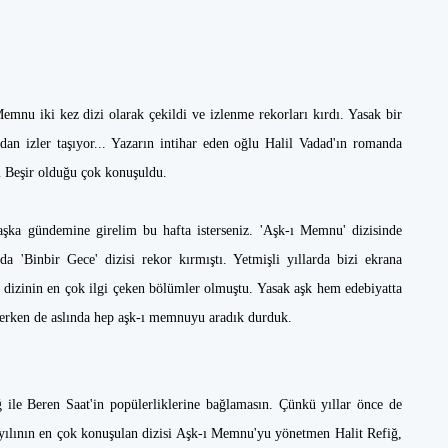
emnu iki kez dizi olarak çekildi ve izlenme rekorları kırdı. Yasak bir
ndan izler taşıyor... Yazarın intihar eden oğlu Halil Vadad'ın romanda
ı Beşir olduğu çok konuşuldu.
aşka gündemine girelim bu hafta isterseniz. 'Aşk-ı Memnu' dizisinde
da 'Binbir Gece' dizisi rekor kırmıştı. Yetmişli yıllarda bizi ekrana
da dizinin en çok ilgi çeken bölümler olmuştu. Yasak aşk hem edebiyatta
lerken de aslında hep aşk-ı memnuyu aradık durduk.
ile Beren Saat'in popülerliklerine bağlamasın. Çünkü yıllar önce de
yılının en çok konuşulan dizisi Aşk-ı Memnu'yu yönetmen Halit Refiğ,