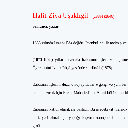
Halit Ziya Uşaklıgil
(1886)-(1945)
romancı, yazar
1866 yılında İstanbul’da doğdu. İstanbul’da ilk mektep v
(1873-1878) yılları arasında babasının işleri kötü gitme
Öğrenimini İzmir Rüşdiyesi’nde sürdürdü (1878).
Babasının işlerini düzene koyup İzmir’e gelişi ve yeni bir t
okula hazırlık için Frenk Mahallesi’nin Alioti bölümündeki
Babasının katibi olarak işe başladı. Bu iş edebiyat merakıy
hariciyeci olmak için yaptığı başvuru sonuçsuz kaldı. İ
girdi.