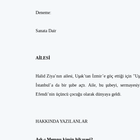
Deneme:
Sanata Dair
AİLESİ
Halid Ziya’nın ailesi, Uşak’tan İzmir’e göç ettiği için "Uşş
İstanbul’a da bir şube açtı. Aile, bu şubeyi, sermayesi
Efendi’nin üçüncü çocuğu olarak dünyaya geldi.
HAKKINDA YAZILANLAR
Aşk-ı Memnu kimin hikayesi?