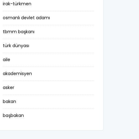
irak-türkmen
osmanlı devlet adamı
tbmm başkanı
türk dünyası
aile
akademisyen
asker
bakan
başbakan
belediye başkanı