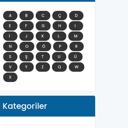
A
B
C
Ç
D
E
F
G
H
I
İ
J
K
L
M
N
O
Ö
P
R
S
Ş
T
U
Ü
V
Y
Z
Q
W
X
Kategoriler