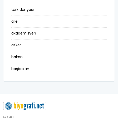
türk dünyası
aile
akademisyen
asker
bakan
başbakan
belediye başkanı
besteci
buluş
bürokrat
MENÜ