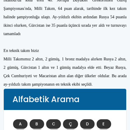
İstanbul'da sona eren 48. Avrupa Büyükler Grekoromen Güreş
Şampiyonası'nda, Milli Takım, 64 puan alarak, tarihinde ilk kez takım
halinde şampiyonluğa ulaştı. Ay-yıldızlı ekibin ardından Rusya 54 puanla
ikinci olurken, Gürcistan ise 35 puanla üçüncü sırada yer aldı ve turnuvayı
tamamladı
En teknik takım biziz
Milli Takımımız 2 altın, 2 gümüş, 1 bronz madalya alırken Rusya 2 altın,
2 gümüş, Gürcistan 1 altın ve 1 gümüş madalya elde etti. Beyaz Rusya,
Çek Cumhuriyeti ve Macaristan altın alan diğer ülkeler oldular. Bu arada
ay-yıldızlı takım şampiyonanın en teknik ekibi seçildi.
Alfabetik Arama
A
B
C
Ç
D
E