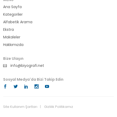
Ana Sayfa
büyükelçi
Kategoriler
cumhurbaşkanı
Alfabetik Arama
Ekstra
denizci
Makaleler
Hakkımızda
din adamı
doktor
Bize Ulaşın
info@biyografi.net
fotoğrafçı
Sosyal Medya'da Bizi Takip Edin
futbol
fıkra kahramanı
gazeteci
Site Kullanım Şartları
Gizlilik Politikamız
© 2024 Biyografi.net
general