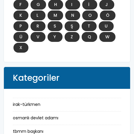
F
G
H
I
İ
J
K
L
M
N
O
Ö
P
R
S
Ş
T
U
Ü
V
Y
Z
Q
W
X
Kategoriler
irak-türkmen
osmanlı devlet adamı
tbmm başkanı