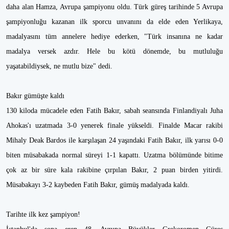
daha alan Hamza, Avrupa şampiyonu oldu. Türk güreş tarihinde 5 Avrupa
şampiyonluğu kazanan ilk sporcu unvanını da elde eden Yerlikaya,
madalyasını tüm annelere hediye ederken, "Türk insanına ne kadar
madalya versek azdır. Hele bu kötü dönemde, bu mutluluğu
yaşatabildiysek, ne mutlu bize" dedi.
Bakır gümüşte kaldı
130 kiloda mücadele eden Fatih Bakır, sabah seansında Finlandiyalı Juha
Ahokas'ı uzatmada 3-0 yenerek finale yükseldi. Finalde Macar rakibi
Mihaly Deak Bardos ile karşılaşan 24 yaşındaki Fatih Bakır, ilk yarısı 0-0
biten müsabakada normal süreyi 1-1 kapattı. Uzatma bölümünde bitime
çok az bir süre kala rakibine çırpılan Bakır, 2 puan birden yitirdi.
Müsabakayı 3-2 kaybeden Fatih Bakır, gümüş madalyada kaldı.
Tarihte ilk kez şampiyon!