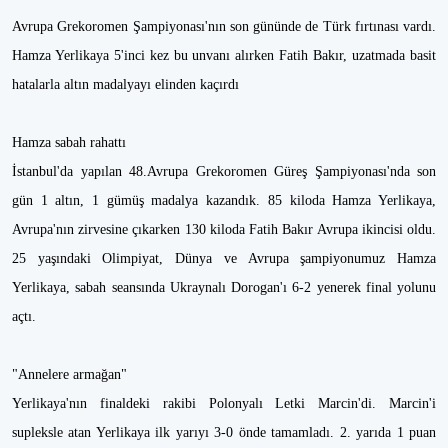
Avrupa Grekoromen Şampiyonası'nın son gününde de Türk fırtınası vardı.
Hamza Yerlikaya 5'inci kez bu unvanı alırken Fatih Bakır, uzatmada basit
hatalarla altın madalyayı elinden kaçırdı
Hamza sabah rahattı
İstanbul'da yapılan 48.Avrupa Grekoromen Güreş Şampiyonası'nda son
gün 1 altın, 1 gümüş madalya kazandık. 85 kiloda Hamza Yerlikaya,
Avrupa'nın zirvesine çıkarken 130 kiloda Fatih Bakır Avrupa ikincisi oldu.
25 yaşındaki Olimpiyat, Dünya ve Avrupa şampiyonumuz Hamza
Yerlikaya, sabah seansında Ukraynalı Dorogan'ı 6-2 yenerek final yolunu
açtı.
"Annelere armağan"
Yerlikaya'nın finaldeki rakibi Polonyalı Letki Marcin'di. Marcin'i
supleksle atan Yerlikaya ilk yarıyı 3-0 önde tamamladı. 2. yarıda 1 puan