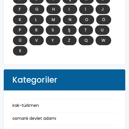
F
G
H
I
İ
J
K
L
M
N
O
Ö
P
R
S
Ş
T
U
Ü
V
Y
Z
Q
W
X
Kategoriler
irak-türkmen
osmanlı devlet adamı