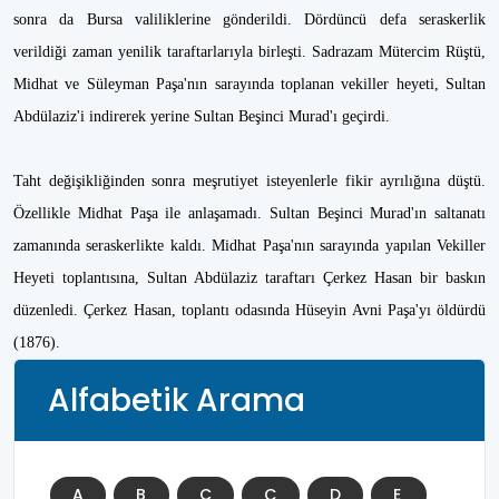
sonra da Bursa valiliklerine gönderildi. Dördüncü defa seraskerlik
verildiği zaman yenilik taraftarlarıyla birleşti. Sadrazam Mütercim Rüştü,
Midhat ve Süleyman Paşa'nın sarayında toplanan vekiller heyeti, Sultan
Abdülaziz'i indirerek yerine Sultan Beşinci Murad'ı geçirdi.
Taht değişikliğinden sonra meşrutiyet isteyenlerle fikir ayrılığına düştü.
Özellikle Midhat Paşa ile anlaşamadı. Sultan Beşinci Murad'ın saltanatı
zamanında seraskerlikte kaldı. Midhat Paşa'nın sarayında yapılan Vekiller
Heyeti toplantısına, Sultan Abdülaziz taraftarı Çerkez Hasan bir baskın
düzenledi. Çerkez Hasan, toplantı odasında Hüseyin Avni Paşa'yı öldürdü
(1876).
Alfabetik Arama
A
B
C
Ç
D
E