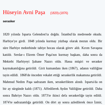
Hüseyin Avni Paşa
(1820)-(1876)
serasker
1820 yılında Isparta Gelendost'ta doğdu. İstanbul'da medresede okudu.
Harbiye'ye girdi. 1848 yılında kurmay yüzbaşı olarak mezun oldu. Bir
süre Harbiye mektebinde tabiye hocası olarak görev aldı. Kırım Savaşına
katıldı. Serdar-ı Ekrem Ömer Paşa'nın kurmay başkanı, daha sonra da
Mektebi Harbiyeyi Şahane Nazırı oldu. Hassa müşiri ve serasker
kaymakamlığına getirildi. Girit kumandanı iken (1867), adanın valiliğine
tayin edildi. 1868'de önceden vekalet ettiği seraskerlik makamına getirildi.
Mahmud Nedim Paşa sadrazam iken, seraskerlikten alındı. Isparta'da on
bir ay sürgünde kaldı (1871). Affedilerek Aydın Valiliğine getirildi. Daha
sonra Bahriye Nazırı oldu. 1873'te ikinci defa seraskerliğe tayin edildi.
1874'te sadrazamlığa getirildi. On dört ay sonra azledilerek önce İzmir,