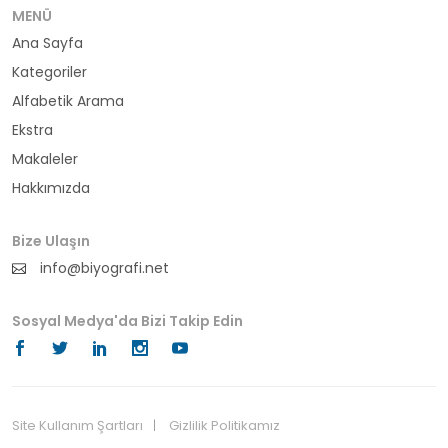
bürokrat
MENÜ
Ana Sayfa
büyükelçi
Kategoriler
cumhurbaşkanı
Alfabetik Arama
Ekstra
denizci
Makaleler
Hakkımızda
din adamı
doktor
Bize Ulaşın
info@biyografi.net
fotoğrafçı
Sosyal Medya'da Bizi Takip Edin
futbol
fıkra kahramanı
gazeteci
Site Kullanım Şartları
Gizlilik Politikamız