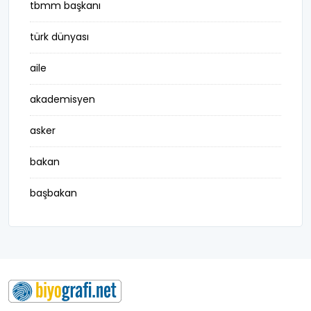
tbmm başkanı
türk dünyası
aile
akademisyen
asker
bakan
başbakan
belediye başkanı
besteci
buluş